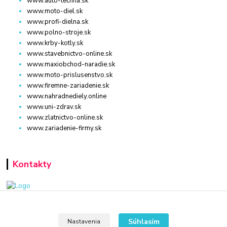
www.auto-techna.sk
www.moto-diel.sk
www.profi-dielna.sk
www.polno-stroje.sk
www.krby-kotly.sk
www.stavebnictvo-online.sk
www.maxiobchod-naradie.sk
www.moto-prislusenstvo.sk
www.firemne-zariadenie.sk
www.nahradnediely.online
www.uni-zdrav.sk
www.zlatnictvo-online.sk
www.zariadenie-firmy.sk
Kontakty
WWW.POLNO-STROJE.SK
Súhlasím
Nastavenia