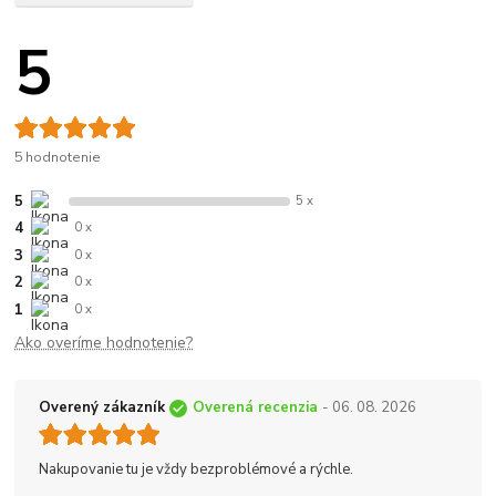
5
5 hodnotenie
5
5 x
4
0 x
3
0 x
2
0 x
1
0 x
Ako overíme hodnotenie?
Overený zákazník
Overená recenzia
- 06. 08. 2026
Nakupovanie tu je vždy bezproblémové a rýchle.