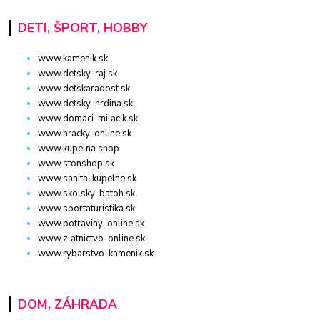
DETI, ŠPORT, HOBBY
www.kamenik.sk
www.detsky-raj.sk
www.detskaradost.sk
www.detsky-hrdina.sk
www.domaci-milacik.sk
www.hracky-online.sk
www.kupelna.shop
www.stonshop.sk
www.sanita-kupelne.sk
www.skolsky-batoh.sk
www.sportaturistika.sk
www.potraviny-online.sk
www.zlatnictvo-online.sk
www.rybarstvo-kamenik.sk
DOM, ZÁHRADA