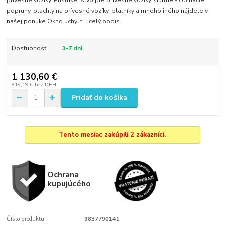
prívesné vozíky. Príslušenstvo pre prívesné vozíky. Gurtne - Upínacie
popruhy, plachty na prívesné vozíky, blatníky a mnoho iného nájdete v
našej ponuke.Okno uchyln...
celý popis
Dostupnosť
3-7 dni
1 130,60 €
919,19 €
bez DPH
Pridať do košíka
Tento mesiac zakúpili 2 zákazníci.
Ochrana
kupujúcého
Číslo produktu:
9837790141