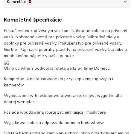
Komentáre
0
Kompletné špecifikácie
Príslušenstvo k prívesným vozíkom. Náhradné koleso na prívesný
vozík. Náhradné svetlá pre prívesné vozíky. Náhradné diely a
doplnky pre prívesné vozíky. Príslušenstvo pre prívesné vozíky.
Gurtne - Upínacie popruhy, plachty na prívesné vozíky, blatníky a
mnoho iného nájdete v našej ponuke.
Okno uchylne z podwójną roletą Seitz S4 firmy Dometic
Kompletne okno stosowane do przyczep kempingowych i
kamperów
Wyposażone w teleskopowe otwieranie, co jest wygodne dla
dobrej wentylacji
Posiada wbudowaną roletę zaciemniającą i moskitierę
Wyjątkowa izolacja odpowiada normom budowlanym
System bezpiecznego zamykania chroni okno przed otwarciem od