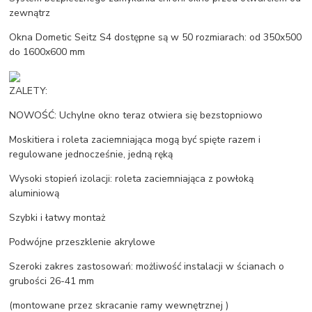
zewnątrz
Okna Dometic Seitz S4 dostępne są w 50 rozmiarach: od 350x500
do 1600x600 mm
ZALETY:
NOWOŚĆ: Uchylne okno teraz otwiera się bezstopniowo
Moskitiera i roleta zaciemniająca mogą być spięte razem i
regulowane jednocześnie, jedną ręką
Wysoki stopień izolacji: roleta zaciemniająca z powłoką
aluminiową
Szybki i łatwy montaż
Podwójne przeszklenie akrylowe
Szeroki zakres zastosowań: możliwość instalacji w ścianach o
grubości 26-41 mm
(montowane przez skracanie ramy wewnętrznej )