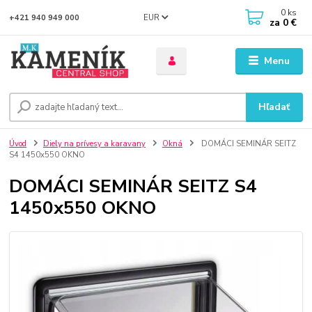
0
ks
EUR
+421 940 949 000
za
0 €
Menu
Hľadať
Úvod
Diely na prívesy a karavany
Okná
DOMÁCI SEMINÁR SEITZ
S4 1450x550 OKNO
DOMÁCI SEMINÁR SEITZ S4
1450x550 OKNO