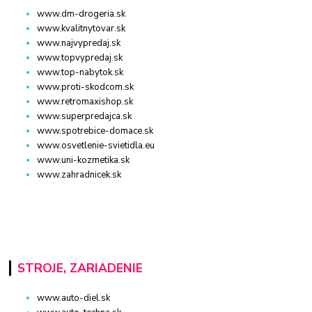
www.dm-drogeria.sk
www.kvalitnytovar.sk
www.najvypredaj.sk
www.topvypredaj.sk
www.top-nabytok.sk
www.proti-skodcom.sk
www.retromaxishop.sk
www.superpredajca.sk
www.spotrebice-domace.sk
www.osvetlenie-svietidla.eu
www.uni-kozmetika.sk
www.zahradnicek.sk
STROJE, ZARIADENIE
www.auto-diel.sk