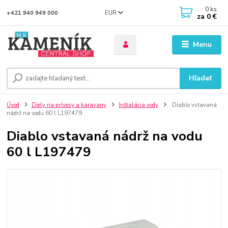
0
ks
EUR
+421 940 949 000
za
0 €
Menu
Hľadať
Úvod
Diely na prívesy a karavany
Inštalácia vody
Diablo vstavaná
nádrž na vodu 60 l L197479
Diablo vstavaná nádrž na vodu
60 l L197479