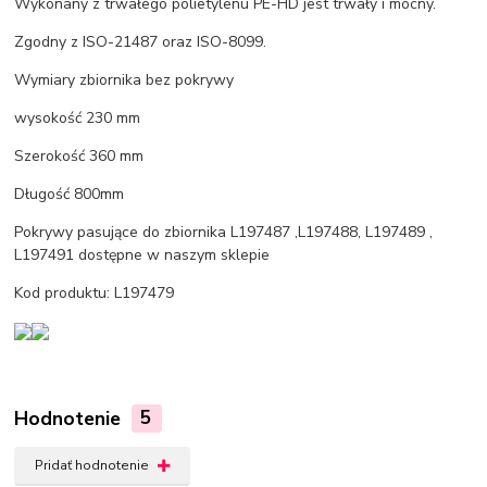
Wykonany z trwałego polietylenu PE-HD jest trwały i mocny.
Zgodny z ISO-21487 oraz ISO-8099.
Wymiary zbiornika bez pokrywy
wysokość 230 mm
Szerokość 360 mm
Długość 800mm
Pokrywy pasujące do zbiornika L197487 ,L197488, L197489 ,
L197491 dostępne w naszym sklepie
Kod produktu: L197479
Hodnotenie
5
Pridať hodnotenie