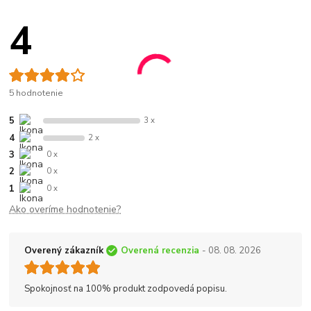
4
5 hodnotenie
5
3 x
4
2 x
3
0 x
2
0 x
1
0 x
Ako overíme hodnotenie?
Overený zákazník
Overená recenzia
- 08. 08. 2026
Spokojnosť na 100% produkt zodpovedá popisu.