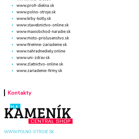
www.profi-dielna.sk
www.polno-stroje.sk
www.krby-kotly.sk
www.stavebnictvo-online.sk
www.maxiobchod-naradie.sk
www.moto-prislusenstvo.sk
www.firemne-zariadenie.sk
www.nahradnediely.online
www.uni-zdrav.sk
www.zlatnictvo-online.sk
www.zariadenie-firmy.sk
Kontakty
WWW.POLNO-STROJE.SK