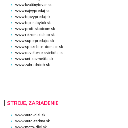
www.kvalitnytovar.sk
www.najvypredaj.sk
www.topvypredaj.sk
www.top-nabytok.sk
www.proti-skodcom.sk
www.retromaxishop.sk
www.superpredajca.sk
www.spotrebice-domace.sk
www.osvetlenie-svietidla.eu
www.uni-kozmetika.sk
www.zahradnicek.sk
STROJE, ZARIADENIE
www.auto-diel.sk
www.auto-techna.sk
www.moto-diel.sk