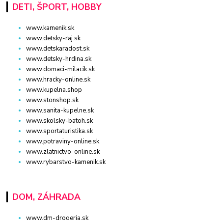
DETI, ŠPORT, HOBBY
www.kamenik.sk
www.detsky-raj.sk
www.detskaradost.sk
www.detsky-hrdina.sk
www.domaci-milacik.sk
www.hracky-online.sk
www.kupelna.shop
www.stonshop.sk
www.sanita-kupelne.sk
www.skolsky-batoh.sk
www.sportaturistika.sk
www.potraviny-online.sk
www.zlatnictvo-online.sk
www.rybarstvo-kamenik.sk
DOM, ZÁHRADA
www.dm-drogeria.sk