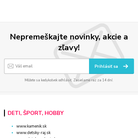
Nepremeškajte novinky, akcie a
zľavy!
Prihlásiť sa
Môžete sa kedykoľvek odhlásiť. Zasielame raz za 14 dní.
DETI, ŠPORT, HOBBY
www.kamenik.sk
www.detsky-raj.sk