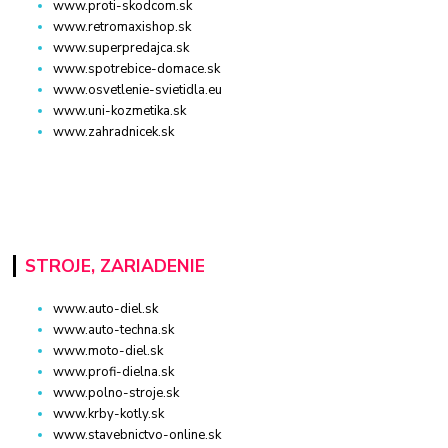
www.proti-skodcom.sk
www.retromaxishop.sk
www.superpredajca.sk
www.spotrebice-domace.sk
www.osvetlenie-svietidla.eu
www.uni-kozmetika.sk
www.zahradnicek.sk
STROJE, ZARIADENIE
www.auto-diel.sk
www.auto-techna.sk
www.moto-diel.sk
www.profi-dielna.sk
www.polno-stroje.sk
www.krby-kotly.sk
www.stavebnictvo-online.sk