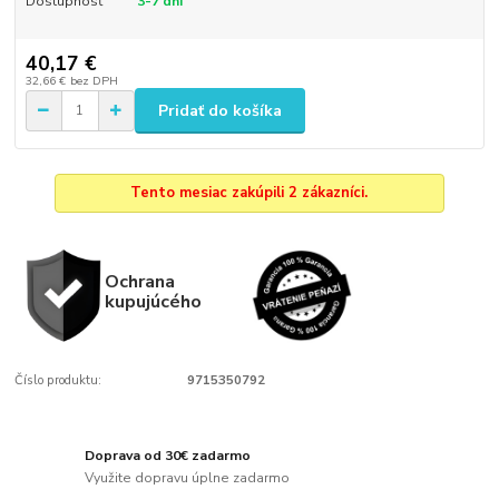
Dostupnosť
3-7 dni
40,17 €
32,66 €
bez DPH
Pridať do košíka
Tento mesiac zakúpili 2 zákazníci.
Ochrana
kupujúcého
Číslo produktu:
9715350792
Doprava od 30€ zadarmo
Využite dopravu úplne zadarmo