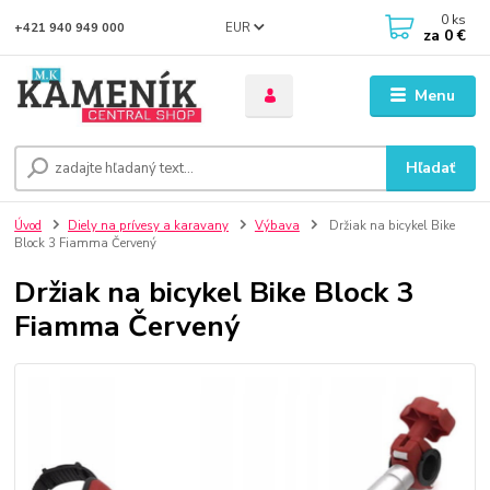
0
ks
EUR
+421 940 949 000
za
0 €
Menu
Hľadať
Úvod
Diely na prívesy a karavany
Výbava
Držiak na bicykel Bike
Block 3 Fiamma Červený
Držiak na bicykel Bike Block 3
Fiamma Červený