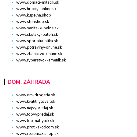
www.domaci-milacik.sk
www.hracky-online.sk
www.kupelna.shop
www.stonshop.sk
www.sanita-kupelne.sk
www.skolsky-batoh.sk
www.sportaturistika.sk
www.potraviny-online.sk
www.zlatnictvo-online.sk
www.rybarstvo-kamenik.sk
DOM, ZÁHRADA
www.dm-drogeria.sk
www.kvalitnytovar.sk
www.najvypredaj.sk
www.topvypredaj.sk
www.top-nabytok.sk
www.proti-skodcom.sk
www.retromaxishop.sk