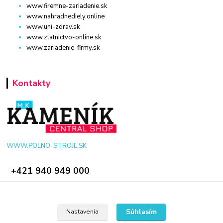
www.firemne-zariadenie.sk
www.nahradnediely.online
www.uni-zdrav.sk
www.zlatnictvo-online.sk
www.zariadenie-firmy.sk
Kontakty
WWW.POLNO-STROJE.SK
+421 940 949 000
info@polno-stroje.sk
Súhlasím
Nastavenia