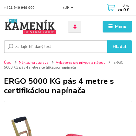
0
ks
EUR
+421 940 949 000
za
0 €
Menu
Hľadať
Úvod
Nákladná doprava
Vybavenie pre prívesy a návesy
ERGO
5000 KG pás 4 metre s certifikáciou napínača
ERGO 5000 KG pás 4 metre s
certifikáciou napínača