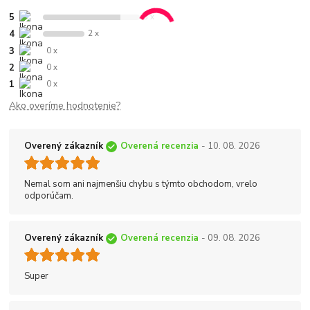
5
3 x
4
2 x
3
0 x
2
0 x
1
0 x
Ako overíme hodnotenie?
Overený zákazník
Overená recenzia
- 10. 08. 2026
Nemal som ani najmenšiu chybu s týmto obchodom, vrelo
odporúčam.
Overený zákazník
Overená recenzia
- 09. 08. 2026
Super