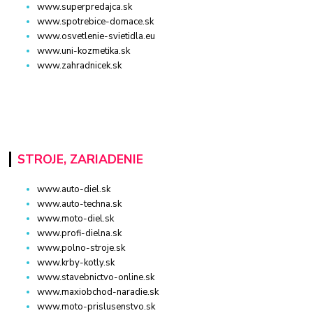
www.superpredajca.sk
www.spotrebice-domace.sk
www.osvetlenie-svietidla.eu
www.uni-kozmetika.sk
www.zahradnicek.sk
STROJE, ZARIADENIE
www.auto-diel.sk
www.auto-techna.sk
www.moto-diel.sk
www.profi-dielna.sk
www.polno-stroje.sk
www.krby-kotly.sk
www.stavebnictvo-online.sk
www.maxiobchod-naradie.sk
www.moto-prislusenstvo.sk