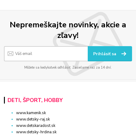
Nepremeškajte novinky, akcie a
zľavy!
Prihlásiť sa
Môžete sa kedykoľvek odhlásiť. Zasielame raz za 14 dní.
DETI, ŠPORT, HOBBY
www.kamenik.sk
www.detsky-raj.sk
www.detskaradost.sk
www.detsky-hrdina.sk