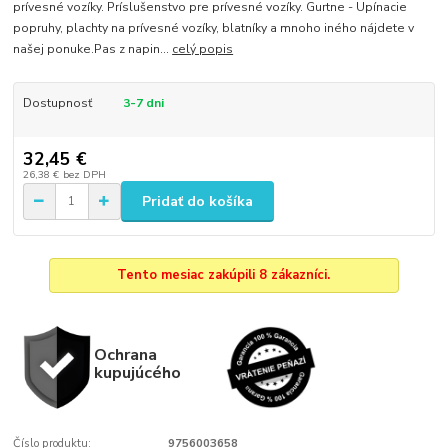
prívesné vozíky. Príslušenstvo pre prívesné vozíky. Gurtne - Upínacie
popruhy, plachty na prívesné vozíky, blatníky a mnoho iného nájdete v
našej ponuke.Pas z napin...
celý popis
Dostupnosť
3-7 dni
32,45 €
26,38 €
bez DPH
Pridať do košíka
Tento mesiac zakúpili 8 zákazníci.
Ochrana
kupujúcého
Číslo produktu:
9756003658