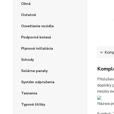
Okná
Ostatné
Osvetlenie vozidla
Podporné kolesá
Plynová inštalácia
Kompl
Schody
Komple
Solárne panely
Príslušen
Systém odpruženia
doplnky p
mnoho iné
Tesnenia
Nazwa pr
Typové štítky
Symbol: