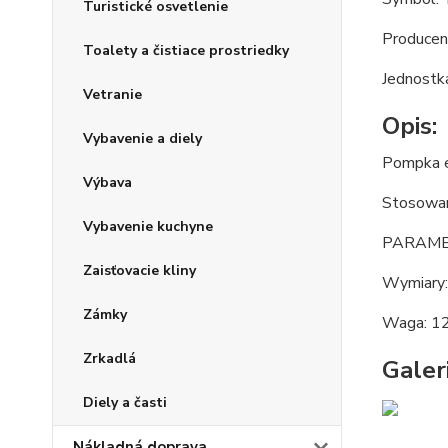
Turistické osvetlenie
Producen
Toalety a čistiace prostriedky
Jednostka
Vetranie
Opis:
Vybavenie a diely
Pompka e
Výbava
Stosowan
Vybavenie kuchyne
PARAME
Zaisťovacie kliny
Wymiary:
Zámky
Waga: 1
Zrkadlá
Galeri
Diely a časti
Nákladná doprava