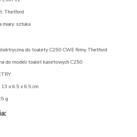
t: Thetford
 miary: sztuka
lektryczna do toalety C250 CWE firmy Thetford
a do modeli toalet kasetowych C250
TRY:
 13 x 6.5 x 6.5 cm
25 g
a: