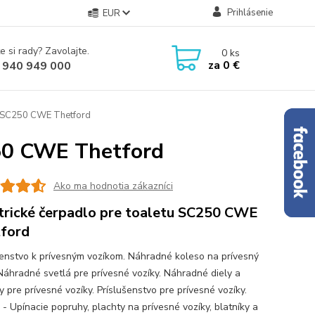
Prihlásenie
EUR
e si rady? Zavolajte.
0
ks
za
0 €
 940 949 000
tu SC250 CWE Thetford
250 CWE Thetford
Ako ma hodnotia zákazníci
trické čerpadlo pre toaletu SC250 CWE
ford
šenstvo k prívesným vozíkom. Náhradné koleso na prívesný
 Náhradné svetlá pre prívesné vozíky. Náhradné diely a
 pre prívesné vozíky. Príslušenstvo pre prívesné vozíky.
 - Upínacie popruhy, plachty na prívesné vozíky, blatníky a