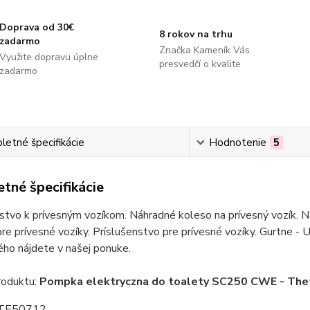
Doprava od 30€
8 rokov na trhu
zadarmo
Značka Kameník Vás
Využite dopravu úplne
presvedčí o kvalite
zadarmo
etné špecifikácie
Hodnotenie
5
tné špecifikácie
stvo k prívesným vozíkom. Náhradné koleso na prívesný vozík. Ná
re prívesné vozíky. Príslušenstvo pre prívesné vozíky. Gurtne - U
ho nájdete v našej ponuke.
oduktu:
Pompka elektryczna do toalety SC250 CWE - The
 TE50712