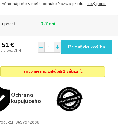
iného nájdete v našej ponuke.Nazwa produ...
celý popis
tupnosť
3-7 dni
,51 €
Pridať do košíka
20 €
bez DPH
Tento mesiac zakúpili 1 zákazníci.
Ochrana
kupujúcého
roduktu:
9697942880