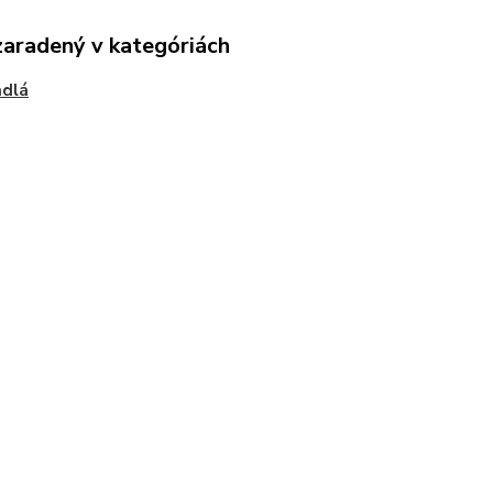
zaradený v kategóriách
adlá