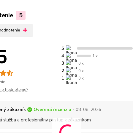
tenie
5
 hodnotenie
5
5
4
1 x
3
0 x
2
0 x
1
0 x
nie
me hodnotenie?
Overená recenzia
ný zákazník
- 08. 08. 2026
á služba a profesionálny prístup k zákazníkom