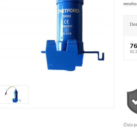
mnoho 
Dos
76
62,
Číslo p