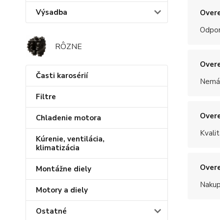
Výsadba
Overe
Odpo
RÔZNE
Overe
Časti karosérií
Nemám
Filtre
Overe
Chladenie motora
Kvalit
Kúrenie, ventilácia,
klimatizácia
Overe
Montážne diely
Nakup
Motory a diely
Ostatné