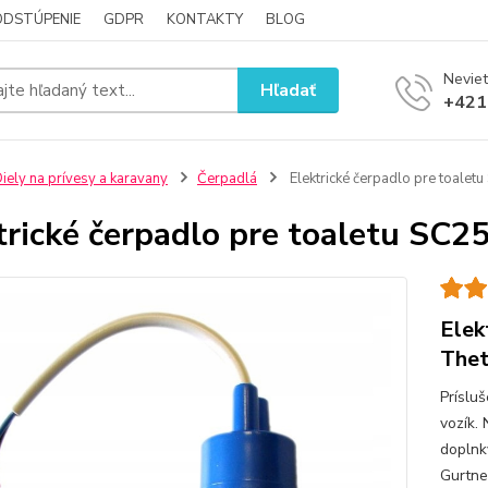
ODSTÚPENIE
GDPR
KONTAKTY
BLOG
Neviet
Hľadať
+421
iely na prívesy a karavany
Čerpadlá
Elektrické čerpadlo pre toale
trické čerpadlo pre toaletu SC
Elek
Thet
Príslu
vozík.
doplnky
Gurtne