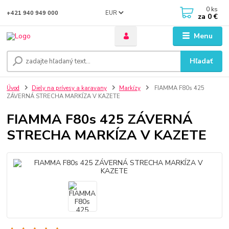
0
ks
EUR
+421 940 949 000
za
0 €
Menu
Hľadať
Úvod
Diely na prívesy a karavany
Markízy
FIAMMA F80s 425
ZÁVERNÁ STRECHA MARKÍZA V KAZETE
FIAMMA F80s 425 ZÁVERNÁ
STRECHA MARKÍZA V KAZETE