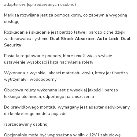
adapterów (sprzedawanych osobno)
Markiza rozwijana jest za pomocą korby, co zapewnia wygodną
obsługę
Rozkładanie i składanie jest bardzo łatwe i bardzo ciche dzięki
zastosowaniu systemu
Dual Shock Absorber, Auto Lock, Dual
Security
Posiada regulowane podpory, które umożliwiają szybkie
ustawienie wysokości i kąta nachylenia rolety
Wykonana z wysokiej jakości materiału vinylu, który jest bardzo
wytrzymały i wodoodporny
Obudowa rolety wykonana jest z wysokiej jakości i bardzo
lekkiego aluminium, odpornego na zniszczenia
Do prawidłowego montażu wymagany jest adapter dedykowany
do konkretnego modelu pojazdu
(sprzedawany osobno)
Opcjonalnie może być wyposażona w silnik 12V i zabudowę