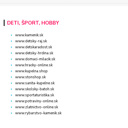
DETI, ŠPORT, HOBBY
www.kamenik.sk
www.detsky-raj.sk
www.detskaradost.sk
www.detsky-hrdina.sk
www.domaci-milacik.sk
www.hracky-online.sk
www.kupelna.shop
www.stonshop.sk
www.sanita-kupelne.sk
www.skolsky-batoh.sk
www.sportaturistika.sk
www.potraviny-online.sk
www.zlatnictvo-online.sk
www.rybarstvo-kamenik.sk