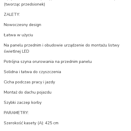
(tworząc przedsionek)
ZALETY:
Nowoczesny design
Łatwa w użyciu
Na panelu przednim i obudowie urządzenie do montażu listwy
świetlnej LED
Potrójna szyna orurowania na przednim panelu
Solidna i łatwa do czyszczenia
Cicha podczas pracy i jazdy
Montaż do dachu pojazdu
Szybki zaczep korby
PARAMETRY:
Szerokość kasety (A): 425 cm