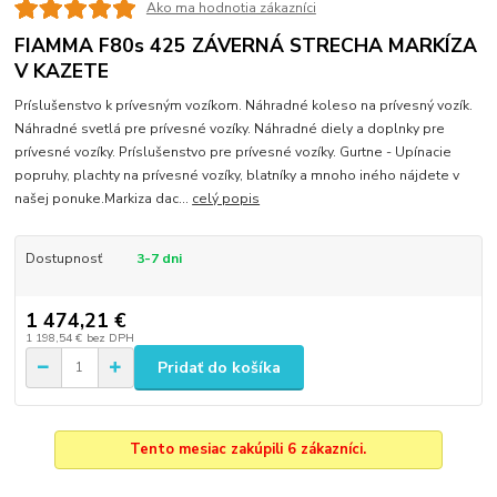
Ako ma hodnotia zákazníci
FIAMMA F80s 425 ZÁVERNÁ STRECHA MARKÍZA
V KAZETE
Príslušenstvo k prívesným vozíkom. Náhradné koleso na prívesný vozík.
Náhradné svetlá pre prívesné vozíky. Náhradné diely a doplnky pre
prívesné vozíky. Príslušenstvo pre prívesné vozíky. Gurtne - Upínacie
popruhy, plachty na prívesné vozíky, blatníky a mnoho iného nájdete v
našej ponuke.Markiza dac...
celý popis
Dostupnosť
3-7 dni
1 474,21 €
1 198,54 €
bez DPH
Pridať do košíka
Tento mesiac zakúpili 6 zákazníci.