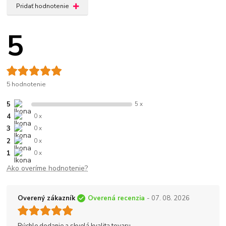
Pridať hodnotenie
5
5 hodnotenie
5
5 x
4
0 x
3
0 x
2
0 x
1
0 x
Ako overíme hodnotenie?
Overený zákazník
Overená recenzia
- 07. 08. 2026