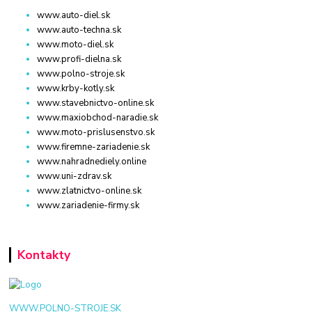
www.auto-diel.sk
www.auto-techna.sk
www.moto-diel.sk
www.profi-dielna.sk
www.polno-stroje.sk
www.krby-kotly.sk
www.stavebnictvo-online.sk
www.maxiobchod-naradie.sk
www.moto-prislusenstvo.sk
www.firemne-zariadenie.sk
www.nahradnediely.online
www.uni-zdrav.sk
www.zlatnictvo-online.sk
www.zariadenie-firmy.sk
Kontakty
WWW.POLNO-STROJE.SK