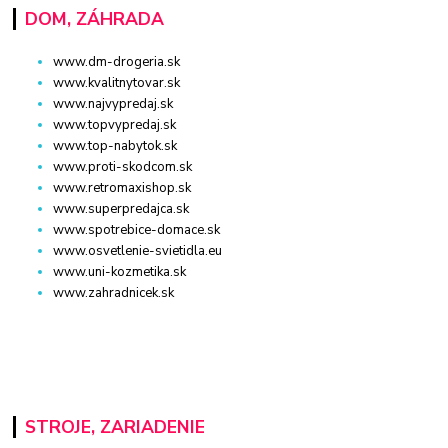
DOM, ZÁHRADA
www.dm-drogeria.sk
www.kvalitnytovar.sk
www.najvypredaj.sk
www.topvypredaj.sk
www.top-nabytok.sk
www.proti-skodcom.sk
www.retromaxishop.sk
www.superpredajca.sk
www.spotrebice-domace.sk
www.osvetlenie-svietidla.eu
www.uni-kozmetika.sk
www.zahradnicek.sk
STROJE, ZARIADENIE