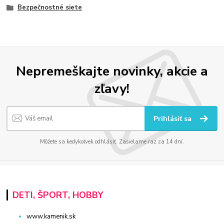
Bezpečnostné siete
Nepremeškajte novinky, akcie a
zľavy!
Prihlásiť sa
Môžete sa kedykoľvek odhlásiť. Zasielame raz za 14 dní.
DETI, ŠPORT, HOBBY
www.kamenik.sk