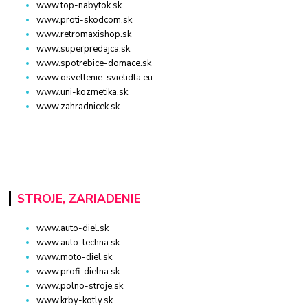
www.top-nabytok.sk
www.proti-skodcom.sk
www.retromaxishop.sk
www.superpredajca.sk
www.spotrebice-domace.sk
www.osvetlenie-svietidla.eu
www.uni-kozmetika.sk
www.zahradnicek.sk
STROJE, ZARIADENIE
www.auto-diel.sk
www.auto-techna.sk
www.moto-diel.sk
www.profi-dielna.sk
www.polno-stroje.sk
www.krby-kotly.sk