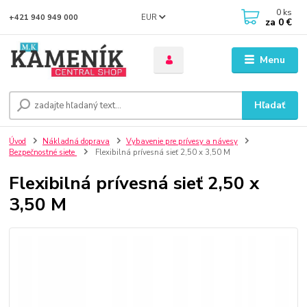
0
ks
EUR
+421 940 949 000
za
0 €
Menu
Hľadať
Úvod
Nákladná doprava
Vybavenie pre prívesy a návesy
Bezpečnostné siete
Flexibilná prívesná sieť 2,50 x 3,50 M
Flexibilná prívesná sieť 2,50 x
3,50 M