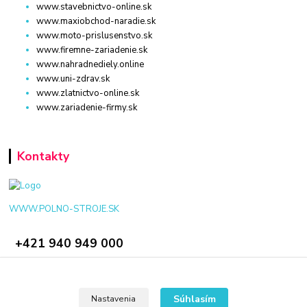
www.stavebnictvo-online.sk
www.maxiobchod-naradie.sk
www.moto-prislusenstvo.sk
www.firemne-zariadenie.sk
www.nahradnediely.online
www.uni-zdrav.sk
www.zlatnictvo-online.sk
www.zariadenie-firmy.sk
Kontakty
WWW.POLNO-STROJE.SK
+421 940 949 000
info@polno-stroje.sk
Súhlasím
Nastavenia