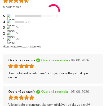
5 hodnotenie
5
4 x
4
1 x
3
0 x
2
0 x
1
0 x
Ako overíme hodnotenie?
Overený zákazník
Overená recenzia
- 06. 08. 2026
Tento obchod je jednoznačne moja prvá voľba pri nákupe
online.
Overený zákazník
Overená recenzia
- 05. 08. 2026
Všetko bolo presne tak, ako som očakával, vďaka za skvelý