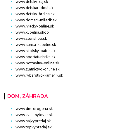
www.detsky-raj.sk
www.detskaradost.sk
www.detsky-hrdina.sk
www.domaci-milacik.sk
www.hracky-online.sk
www.kupelna.shop
www.stonshop.sk
www.sanita-kupelne.sk
www.skolsky-batoh.sk
www.sportaturistika.sk
www.potraviny-online.sk
www.zlatnictvo-online.sk
www.rybarstvo-kamenik.sk
DOM, ZÁHRADA
www.dm-drogeria.sk
www.kvalitnytovar.sk
www.najvypredaj.sk
www.topvypredaj.sk