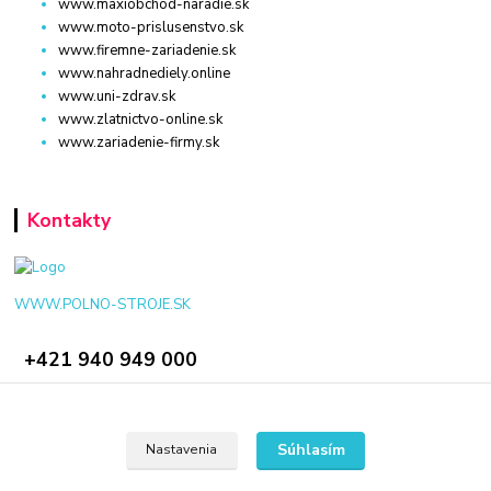
www.maxiobchod-naradie.sk
www.moto-prislusenstvo.sk
www.firemne-zariadenie.sk
www.nahradnediely.online
www.uni-zdrav.sk
www.zlatnictvo-online.sk
www.zariadenie-firmy.sk
Kontakty
WWW.POLNO-STROJE.SK
+421 940 949 000
info@polno-stroje.sk
Súhlasím
Nastavenia