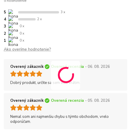
5 hodnotenie
5
3 x
4
2 x
3
0 x
2
0 x
1
0 x
Ako overíme hodnotenie?
Overený zákazník
Overená recenzia
- 06. 08. 2026
Dobrý produkt, určite sa sem ešte vrátim.
Overený zákazník
Overená recenzia
- 05. 08. 2026
Nemal som ani najmenšiu chybu s týmto obchodom, vrelo
odporúčam.