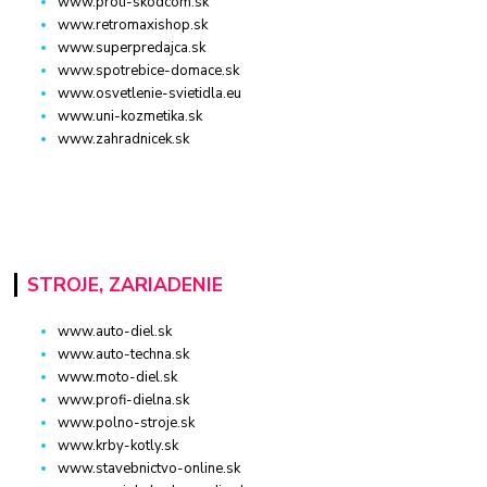
www.proti-skodcom.sk
www.retromaxishop.sk
www.superpredajca.sk
www.spotrebice-domace.sk
www.osvetlenie-svietidla.eu
www.uni-kozmetika.sk
www.zahradnicek.sk
STROJE, ZARIADENIE
www.auto-diel.sk
www.auto-techna.sk
www.moto-diel.sk
www.profi-dielna.sk
www.polno-stroje.sk
www.krby-kotly.sk
www.stavebnictvo-online.sk