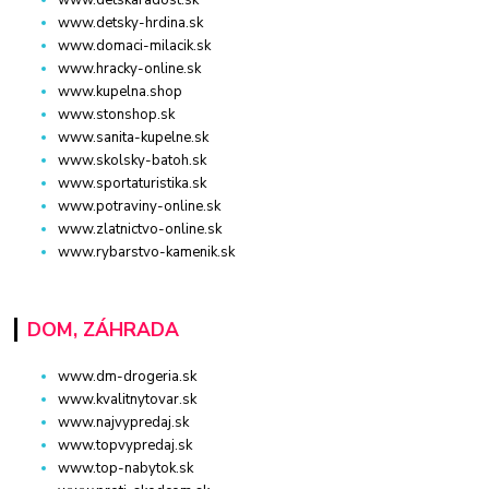
www.detskaradost.sk
www.detsky-hrdina.sk
www.domaci-milacik.sk
www.hracky-online.sk
www.kupelna.shop
www.stonshop.sk
www.sanita-kupelne.sk
www.skolsky-batoh.sk
www.sportaturistika.sk
www.potraviny-online.sk
www.zlatnictvo-online.sk
www.rybarstvo-kamenik.sk
DOM, ZÁHRADA
www.dm-drogeria.sk
www.kvalitnytovar.sk
www.najvypredaj.sk
www.topvypredaj.sk
www.top-nabytok.sk