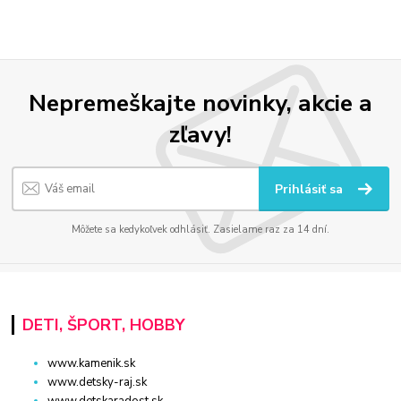
Nepremeškajte novinky, akcie a
zľavy!
Prihlásiť sa
Môžete sa kedykoľvek odhlásiť. Zasielame raz za 14 dní.
DETI, ŠPORT, HOBBY
www.kamenik.sk
www.detsky-raj.sk