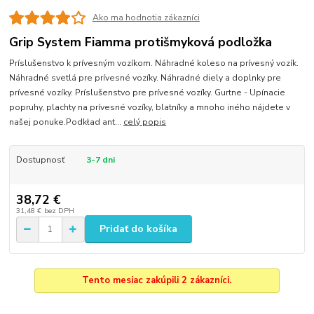
Ako ma hodnotia zákazníci
Grip System Fiamma protišmyková podložka
Príslušenstvo k prívesným vozíkom. Náhradné koleso na prívesný vozík.
Náhradné svetlá pre prívesné vozíky. Náhradné diely a doplnky pre
prívesné vozíky. Príslušenstvo pre prívesné vozíky. Gurtne - Upínacie
popruhy, plachty na prívesné vozíky, blatníky a mnoho iného nájdete v
našej ponuke.Podkład ant...
celý popis
Dostupnosť
3-7 dni
38,72 €
31,48 €
bez DPH
Pridať do košíka
Tento mesiac zakúpili 2 zákazníci.