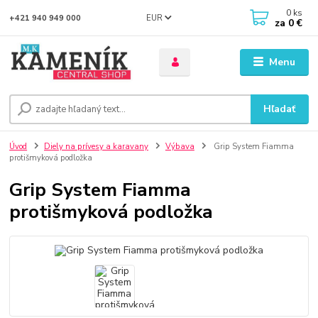
0
ks
EUR
+421 940 949 000
za
0 €
Menu
Hľadať
Úvod
Diely na prívesy a karavany
Výbava
Grip System Fiamma
protišmyková podložka
Grip System Fiamma
protišmyková podložka