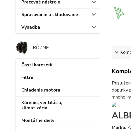
Pracovné nástroje
Spracovanie a skladovanie
Výsadba
RÔZNE
Kompl
Časti karosérií
Komple
Filtre
Príslušen
doplnky p
Chladenie motora
mnoho iné
Kúrenie, ventilácia,
klimatizácia
ALB
Montážne diely
Marka:
A