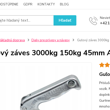
ODSTÚPENIE
GDPR
KONTAKTY
BLOG
Neviet
Hľadať
+421
ákladná doprava
Diely pre prívesy a návesy
Guľový záves 3000kg
ový záves 3000kg 150kg 45mm 
Guľo
Príslu
vozík.
doplnky
Gurtne
mnoho 