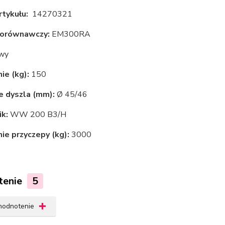
rtykułu:
14270321
orównawczy:
EM300RA
wy
ie (kg):
150
e dyszla (mm):
Ø 45/46
k:
WW 200 B3/H
ie przyczepy (kg):
3000
tenie
5
 hodnotenie