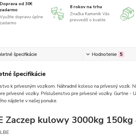
Doprava od 30€
8 rokov na trhu
zadarmo
Značka Kameník Vás
Využite dopravu úplne
presvedčí o kvalite
zadarmo
etné špecifikácie
Hodnotenie
5
tné špecifikácie
stvo k prívesným vozíkom. Náhradné koleso na prívesný vozík. Ná
re prívesné vozíky. Príslušenstvo pre prívesné vozíky. Gurtne - U
ho nájdete v našej ponuke.
E Zaczep kulowy 3000kg 150k
LBE