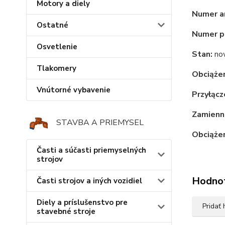
Motory a diely
Numer a
Ostatné
Numer p
Osvetlenie
Stan:
no
Tlakomery
Obciążen
Vnútorné vybavenie
Przyłącz
Zamienni
STAVBA A PRIEMYSEL
Obciążen
Časti a súčasti priemyselných
strojov
Hodno
Časti strojov a iných vozidiel
Diely a príslušenstvo pre
Pridať
stavebné stroje