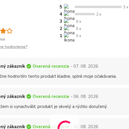
5
3 x
4
2 x
3
0 x
2
0 x
1
0 x
nie
me hodnotenie?
Overená recenzia
ný zákazník
- 07. 08. 2026
čne hodnotím tento produkt kladne, splnil moje očakávania.
Overená recenzia
ný zákazník
- 06. 08. 2026
em si vynachváliť, produkt je skvelý a rýchlo doručený.
Overená recenzia
ný zákazník
- 06. 08. 2026