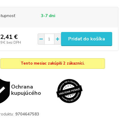
tupnosť
3-7 dni
2,41 €
Pridať do košíka
39 €
bez DPH
Tento mesiac zakúpili 2 zákazníci.
Ochrana
kupujúcého
roduktu:
9704647583