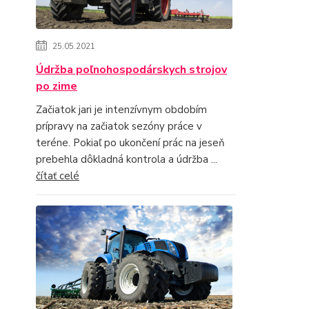
25.05.2021
Údržba poľnohospodárskych strojov
po zime
Začiatok jari je intenzívnym obdobím
prípravy na začiatok sezóny práce v
teréne. Pokiaľ po ukončení prác na jeseň
prebehla dôkladná kontrola a údržba ...
čítať celé