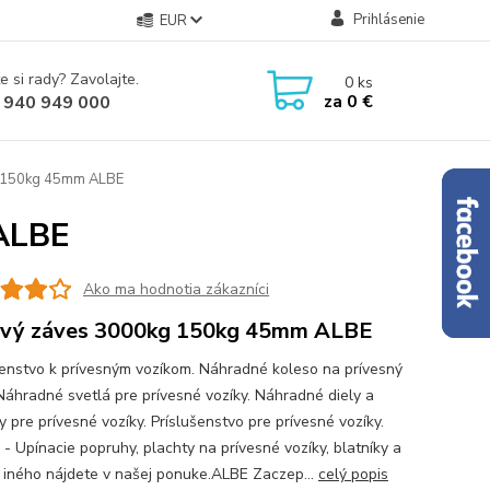
Prihlásenie
EUR
e si rady? Zavolajte.
0
ks
za
0 €
 940 949 000
 150kg 45mm ALBE
ALBE
Ako ma hodnotia zákazníci
vý záves 3000kg 150kg 45mm ALBE
šenstvo k prívesným vozíkom. Náhradné koleso na prívesný
 Náhradné svetlá pre prívesné vozíky. Náhradné diely a
 pre prívesné vozíky. Príslušenstvo pre prívesné vozíky.
 - Upínacie popruhy, plachty na prívesné vozíky, blatníky a
iného nájdete v našej ponuke.ALBE Zaczep...
celý popis