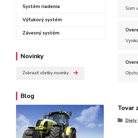
Systém riadenia
Som v
Výfukový systém
Overe
Závesný systém
Vynik
Novinky
Overe
Obchod
Zobraziť všetky novinky
Blog
Tovar 
Diely