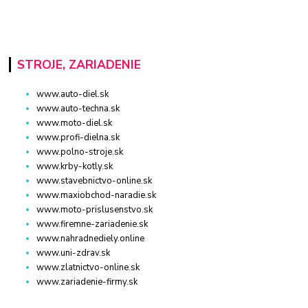
STROJE, ZARIADENIE
www.auto-diel.sk
www.auto-techna.sk
www.moto-diel.sk
www.profi-dielna.sk
www.polno-stroje.sk
www.krby-kotly.sk
www.stavebnictvo-online.sk
www.maxiobchod-naradie.sk
www.moto-prislusenstvo.sk
www.firemne-zariadenie.sk
www.nahradnediely.online
www.uni-zdrav.sk
www.zlatnictvo-online.sk
www.zariadenie-firmy.sk