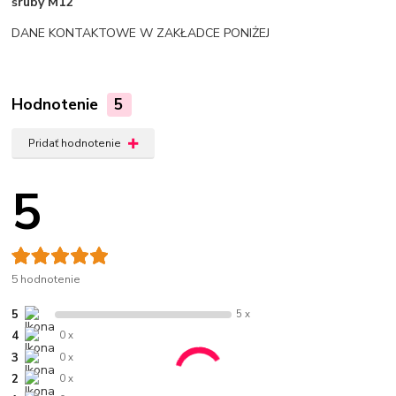
śruby M12
DANE KONTAKTOWE W ZAKŁADCE PONIŻEJ
Hodnotenie
5
Pridať hodnotenie
5
5 hodnotenie
5
5 x
4
0 x
3
0 x
2
0 x