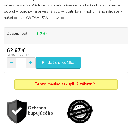
prívesné vozíky. Príslušenstvo pre prívesné vozíky. Gurtne - Upínacie
popruhy, plachty na prívesné vozíky, blatníky a mnoho iného nájdete v
našej ponuke.WITAM !!!ZA...
celý popis
Dostupnosť
3-7 dni
62,67 €
50,95 €
bez DPH
Pridať do košíka
Tento mesiac zakúpili 2 zákazníci.
Ochrana
kupujúcého