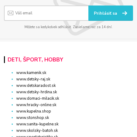
Prihlásiť sa
Môžete sa kedykoľvek odhlásiť. Zasielame raz za 14 dní.
DETI, ŠPORT, HOBBY
www.kamenik.sk
www.detsky-raj.sk
www.detskaradost.sk
www.detsky-hrdina.sk
www.domaci-milacik.sk
www.hracky-online.sk
www.kupelna.shop
www.stonshop.sk
www.sanita-kupelne.sk
www.skolsky-batoh.sk