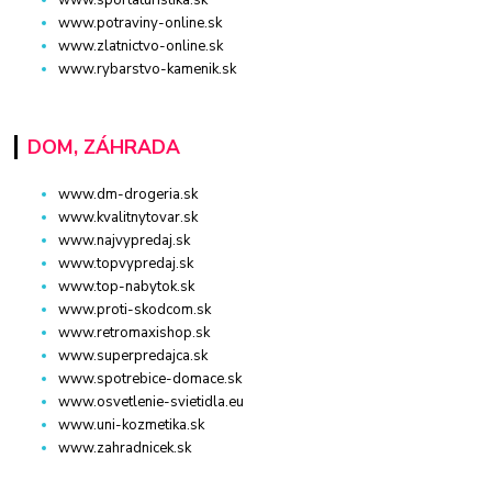
www.sportaturistika.sk
www.potraviny-online.sk
www.zlatnictvo-online.sk
www.rybarstvo-kamenik.sk
DOM, ZÁHRADA
www.dm-drogeria.sk
www.kvalitnytovar.sk
www.najvypredaj.sk
www.topvypredaj.sk
www.top-nabytok.sk
www.proti-skodcom.sk
www.retromaxishop.sk
www.superpredajca.sk
www.spotrebice-domace.sk
www.osvetlenie-svietidla.eu
www.uni-kozmetika.sk
www.zahradnicek.sk