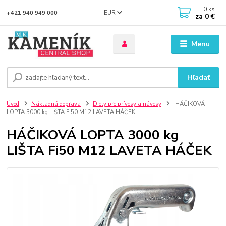
0
ks
EUR
+421 940 949 000
za
0 €
Menu
Hľadať
Úvod
Nákladná doprava
Diely pre prívesy a návesy
HÁČIKOVÁ
LOPTA 3000 kg LIŠTA Fi50 M12 LAVETA HÁČEK
HÁČIKOVÁ LOPTA 3000 kg
LIŠTA Fi50 M12 LAVETA HÁČEK