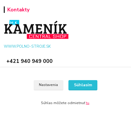
Kontakty
WWW.POLNO-STROJE.SK
+421 940 949 000
info@polno-stroje.sk
Súhlasím
Nastavenia
Súhlas môžete odmietnuť
tu
.
© 2024 Všetky práva vyhradené KAMENIK.SK
Vytvorené na
Eshop-rychlo.sk