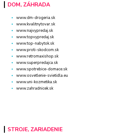
DOM, ZÁHRADA
www.dm-drogeria.sk
www.kvalitnytovar.sk
www.najvypredaj.sk
www.topvypredaj.sk
www.top-nabytok.sk
www.proti-skodcom.sk
www.retromaxishop.sk
www.superpredajca.sk
www.spotrebice-domace.sk
www.osvetlenie-svietidla.eu
www.uni-kozmetika.sk
www.zahradnicek.sk
STROJE, ZARIADENIE