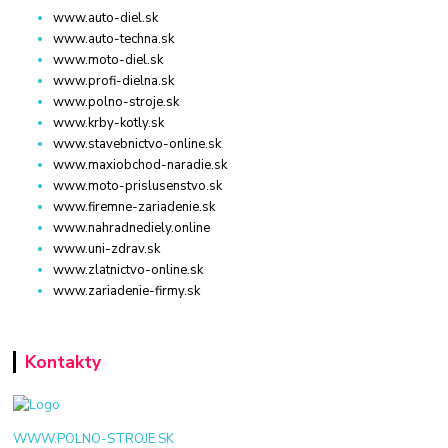
www.auto-diel.sk
www.auto-techna.sk
www.moto-diel.sk
www.profi-dielna.sk
www.polno-stroje.sk
www.krby-kotly.sk
www.stavebnictvo-online.sk
www.maxiobchod-naradie.sk
www.moto-prislusenstvo.sk
www.firemne-zariadenie.sk
www.nahradnediely.online
www.uni-zdrav.sk
www.zlatnictvo-online.sk
www.zariadenie-firmy.sk
Kontakty
WWW.POLNO-STROJE.SK