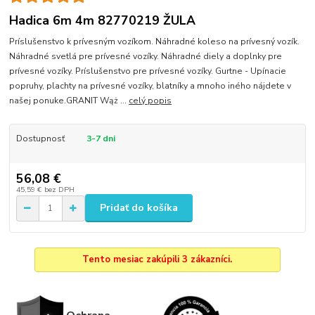
Hadica 6m 4m 82770219 ŽULA
Príslušenstvo k prívesným vozíkom. Náhradné koleso na prívesný vozík.
Náhradné svetlá pre prívesné vozíky. Náhradné diely a doplnky pre
prívesné vozíky. Príslušenstvo pre prívesné vozíky. Gurtne - Upínacie
popruhy, plachty na prívesné vozíky, blatníky a mnoho iného nájdete v
našej ponuke.GRANIT Wąż ...
celý popis
Dostupnosť
3-7 dni
56,08 €
45,59 €
bez DPH
Pridať do košíka
Tento mesiac zakúpili 3 zákazníci.