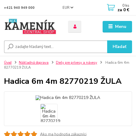
0
ks
EUR
+421 940 949 000
za
0 €
Menu
Hľadať
Úvod
Nákladná doprava
Diely pre prívesy a návesy
Hadica 6m 4m
82770219 ŽULA
Hadica 6m 4m 82770219 ŽULA
Ako ma hodnotia zákazníci