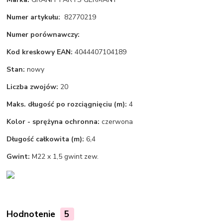
Numer artykułu:
82770219
Numer porównawczy:
Kod kreskowy EAN:
4044407104189
Stan:
nowy
Liczba zwojów:
20
Maks. długość po rozciągnięciu (m):
4
Kolor - sprężyna ochronna:
czerwona
Długość całkowita (m):
6,4
Gwint:
M22 x 1,5 gwint zew.
Hodnotenie
5