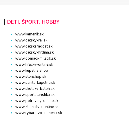
DETI, ŠPORT, HOBBY
www.kamenik.sk
www.detsky-raj.sk
www.detskaradost.sk
www.detsky-hrdina.sk
www.domaci-milacik.sk
www.hracky-online.sk
www.kupelna.shop
www.stonshop.sk
www.sanita-kupelne.sk
www.skolsky-batoh.sk
www.sportaturistika.sk
www.potraviny-online.sk
www.zlatnictvo-online.sk
www.rybarstvo-kamenik.sk