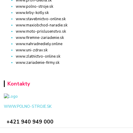
www.profi-dielna.sk
www.polno-stroje.sk
www.krby-kotly.sk
www.stavebnictvo-online.sk
www.maxiobchod-naradie.sk
www.moto-prislusenstvo.sk
www.firemne-zariadenie.sk
www.nahradnediely.online
www.uni-zdrav.sk
www.zlatnictvo-online.sk
www.zariadenie-firmy.sk
Kontakty
WWW.POLNO-STROJE.SK
+421 940 949 000