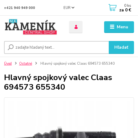
0
ks
EUR
+421 940 949 000
za
0 €
Menu
Hľadať
Úvod
Ostatné
Hlavný spojkový valec Claas 694573 655340
Hlavný spojkový valec Claas
694573 655340