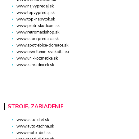
www.najvypredaj.sk
www.topvypredaj.sk
www.top-nabytok.sk
www.proti-skodcom.sk
www.retromaxishop.sk
www.superpredajca.sk
www.spotrebice-domace.sk
www.osvetlenie-svietidla.eu
www.uni-kozmetika.sk
www.zahradnicek.sk
STROJE, ZARIADENIE
www.auto-diel.sk
www.auto-techna.sk
www.moto-diel.sk