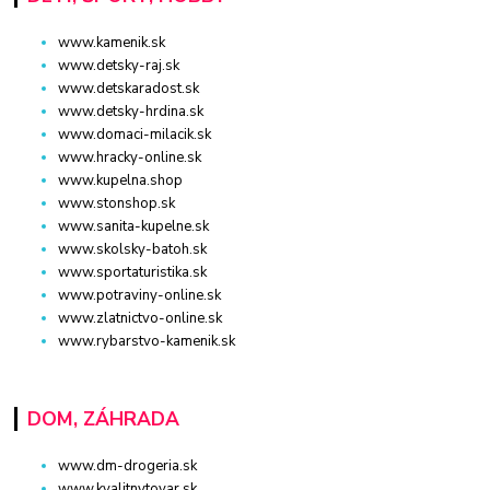
www.kamenik.sk
www.detsky-raj.sk
www.detskaradost.sk
www.detsky-hrdina.sk
www.domaci-milacik.sk
www.hracky-online.sk
www.kupelna.shop
www.stonshop.sk
www.sanita-kupelne.sk
www.skolsky-batoh.sk
www.sportaturistika.sk
www.potraviny-online.sk
www.zlatnictvo-online.sk
www.rybarstvo-kamenik.sk
DOM, ZÁHRADA
www.dm-drogeria.sk
www.kvalitnytovar.sk