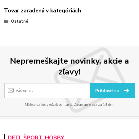
Tovar zaradený v kategóriách
Ostatné
Nepremeškajte novinky, akcie a
zľavy!
Prihlásiť sa
Môžete sa kedykoľvek odhlásiť. Zasielame raz za 14 dní.
DETI, ŠPORT, HOBBY