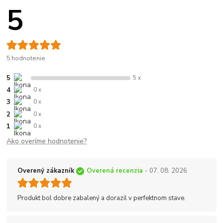
5
5 hodnotenie
5
5 x
4
0 x
3
0 x
2
0 x
1
0 x
Ako overíme hodnotenie?
Overený zákazník
Overená recenzia
- 07. 08. 2026
Produkt bol dobre zabalený a dorazil v perfektnom stave.