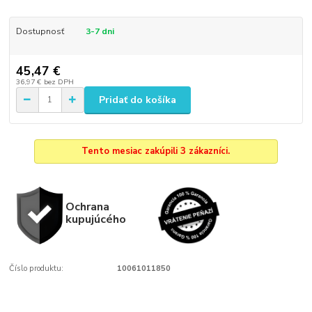
Dostupnosť
3-7 dni
45,47 €
36,97 €
bez DPH
Pridať do košíka
Tento mesiac zakúpili 3 zákazníci.
Ochrana
kupujúcého
Číslo produktu:
10061011850