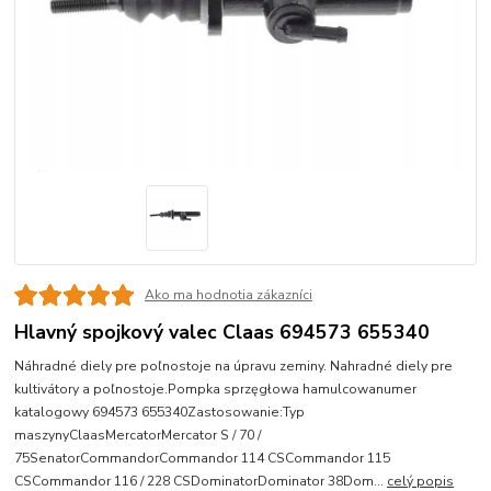
Ako ma hodnotia zákazníci
Hlavný spojkový valec Claas 694573 655340
Náhradné diely pre poľnostoje na úpravu zeminy. Nahradné diely pre
kultivátory a poľnostoje.Pompka sprzęgłowa hamulcowanumer
katalogowy 694573 655340Zastosowanie:Typ
maszynyClaasMercatorMercator S / 70 /
75SenatorCommandorCommandor 114 CSCommandor 115
CSCommandor 116 / 228 CSDominatorDominator 38Dom...
celý popis