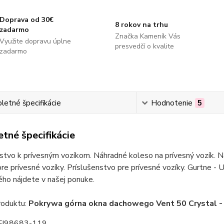
Doprava od 30€
8 rokov na trhu
zadarmo
Značka Kameník Vás
Využite dopravu úplne
presvedčí o kvalite
zadarmo
etné špecifikácie
Hodnotenie
5
tné špecifikácie
stvo k prívesným vozíkom. Náhradné koleso na prívesný vozík. Ná
re prívesné vozíky. Príslušenstvo pre prívesné vozíky. Gurtne - U
ho nájdete v našej ponuke.
oduktu:
Pokrywa górna okna dachowego Vent 50 Crystal 
 FI98683-119