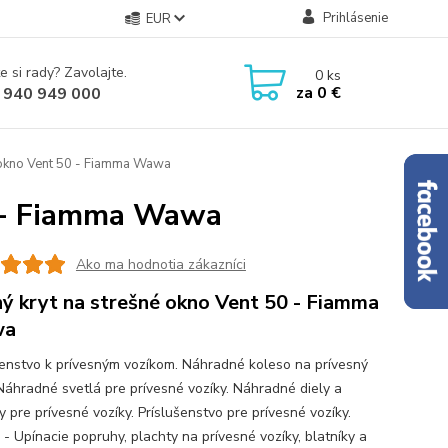
Prihlásenie
EUR
e si rady? Zavolajte.
0
ks
za
0 €
 940 949 000
 okno Vent 50 - Fiamma Wawa
0 - Fiamma Wawa
Ako ma hodnotia zákazníci
ý kryt na strešné okno Vent 50 - Fiamma
wa
šenstvo k prívesným vozíkom. Náhradné koleso na prívesný
 Náhradné svetlá pre prívesné vozíky. Náhradné diely a
 pre prívesné vozíky. Príslušenstvo pre prívesné vozíky.
 - Upínacie popruhy, plachty na prívesné vozíky, blatníky a