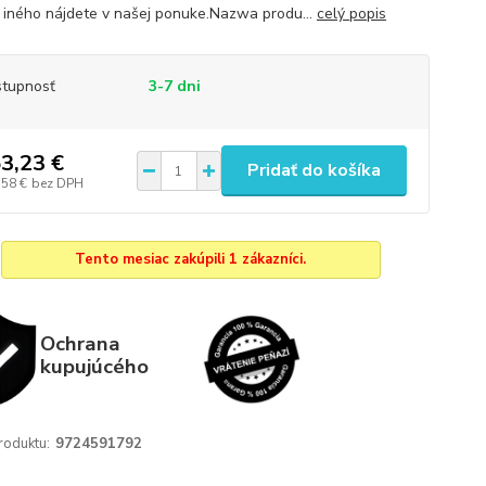
iného nájdete v našej ponuke.Nazwa produ...
celý popis
tupnosť
3-7 dni
3,23 €
Pridať do košíka
,58 €
bez DPH
Tento mesiac zakúpili 1 zákazníci.
Ochrana
kupujúcého
roduktu:
9724591792