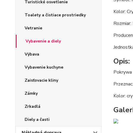
Turistické osvetlenie
Kolor: Cr
Toalety a čistiace prostriedky
Rozmiar:
Vetranie
Producen
Vybavenie a diely
Jednostka
Výbava
Opis:
Vybavenie kuchyne
Pokrywa 
Zaisťovacie kliny
Przeznac
Zámky
Kolor: cr
Zrkadlá
Galeri
Diely a časti
Nákladná doprava