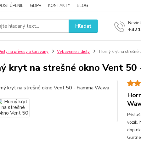
ODSTÚPENIE
GDPR
KONTAKTY
BLOG
Neviet
Hľadať
+421
iely na prívesy a karavany
Vybavenie a diely
Horný kryt na strešné
ý kryt na strešné okno Vent 5
Horn
Wa
Príslu
vozík.
doplnky
Gurtne