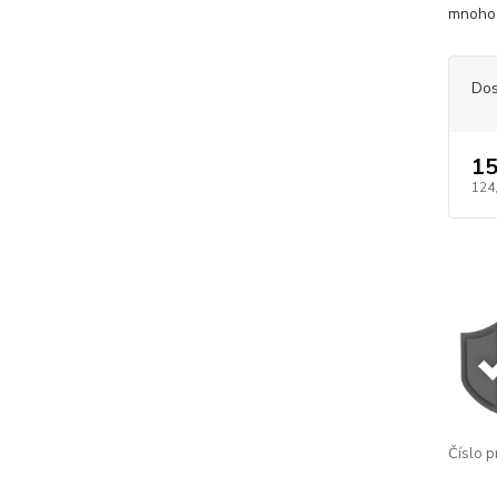
mnoho 
Dos
15
124
Číslo p