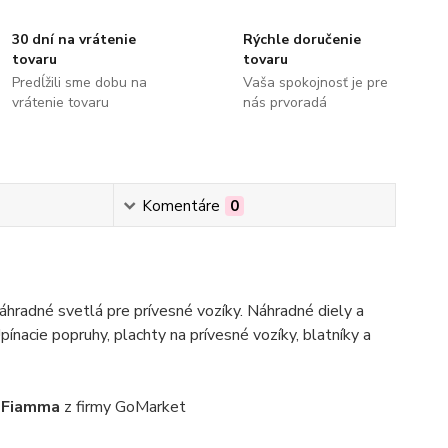
30 dní na vrátenie
Rýchle doručenie
tovaru
tovaru
Predĺžili sme dobu na
Vaša spokojnosť je pre
vrátenie tovaru
nás prvoradá
Komentáre
0
hradné svetlá pre prívesné vozíky. Náhradné diely a
pínacie popruhy, plachty na prívesné vozíky, blatníky a
- Fiamma
z firmy GoMarket