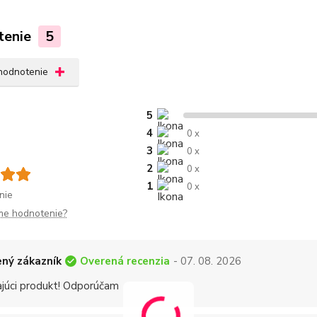
tenie
5
 hodnotenie
5
4
0 x
3
0 x
2
0 x
1
0 x
nie
me hodnotenie?
Overená recenzia
ný zákazník
- 07. 08. 2026
ajúci produkt! Odporúčam