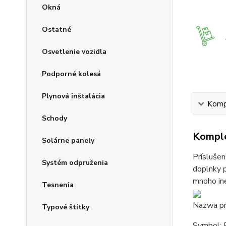
Okná
Ostatné
Osvetlenie vozidla
Podporné kolesá
Plynová inštalácia
Kompl
Schody
Komple
Solárne panely
Príslušen
Systém odpruženia
doplnky p
mnoho iné
Tesnenia
Nazwa pr
Typové štítky
Symbol: