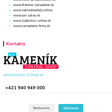
www.firemne-zariadenie.sk
www.nahradnediely.online
www.uni-zdrav.sk
www.zlatnictvo-online.sk
www.zariadenie-firmy.sk
Kontakty
WWW.POLNO-STROJE.SK
+421 940 949 000
info@polno-stroje.sk
Súhlasím
Nastavenia