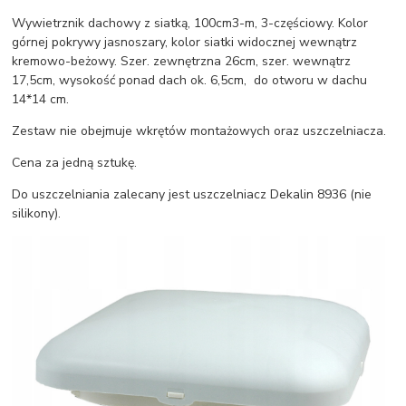
Wywietrznik dachowy z siatką, 100cm3-m, 3-częściowy. Kolor
górnej pokrywy jasnoszary, kolor siatki widocznej wewnątrz
kremowo-beżowy. Szer. zewnętrzna 26cm, szer. wewnątrz
17,5cm, wysokość ponad dach ok. 6,5cm, do otworu w dachu
14*14 cm.
Zestaw nie obejmuje wkrętów montażowych oraz uszczelniacza.
Cena za jedną sztukę.
Do uszczelniania zalecany jest uszczelniacz Dekalin 8936 (nie
silikony).