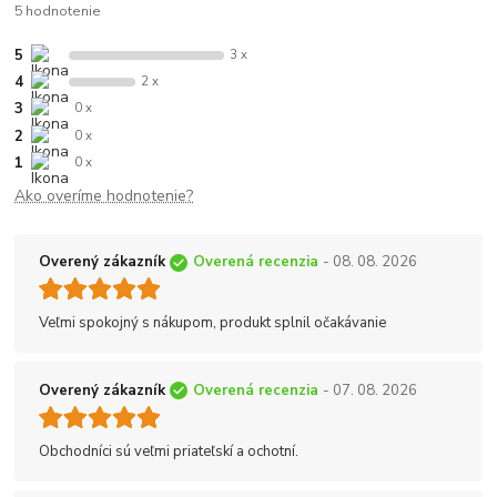
5 hodnotenie
5
3 x
4
2 x
3
0 x
2
0 x
1
0 x
Ako overíme hodnotenie?
Overený zákazník
Overená recenzia
- 08. 08. 2026
Veľmi spokojný s nákupom, produkt splnil očakávanie
Overený zákazník
Overená recenzia
- 07. 08. 2026
Obchodníci sú veľmi priateľskí a ochotní.