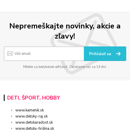
Nepremeškajte novinky, akcie a
zľavy!
Prihlásiť sa
Môžete sa kedykoľvek odhlásiť. Zasielame raz za 14 dní.
DETI, ŠPORT, HOBBY
www.kamenik.sk
www.detsky-raj.sk
www.detskaradost.sk
www.detsky-hrdina.sk