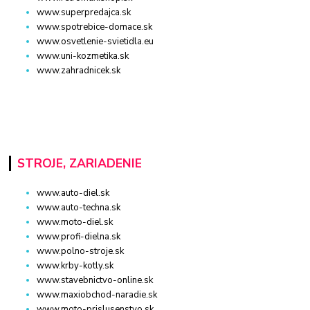
www.superpredajca.sk
www.spotrebice-domace.sk
www.osvetlenie-svietidla.eu
www.uni-kozmetika.sk
www.zahradnicek.sk
STROJE, ZARIADENIE
www.auto-diel.sk
www.auto-techna.sk
www.moto-diel.sk
www.profi-dielna.sk
www.polno-stroje.sk
www.krby-kotly.sk
www.stavebnictvo-online.sk
www.maxiobchod-naradie.sk
www.moto-prislusenstvo.sk