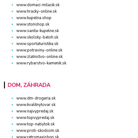
www.domaci-milacik.sk
www.hracky-online.sk
www.kupelna.shop
www.stonshop.sk
www.sanita-kupelne.sk
www.skolsky-batoh.sk
www.sportaturistika.sk
www.potraviny-online.sk
www.zlatnictvo-online.sk
www.rybarstvo-kamenik.sk
DOM, ZÁHRADA
www.dm-drogeria.sk
www.kvalitnytovar.sk
www.najvypredaj.sk
www.topvypredaj.sk
www.top-nabytok.sk
www.proti-skodcom.sk
www.retromaxishop.sk