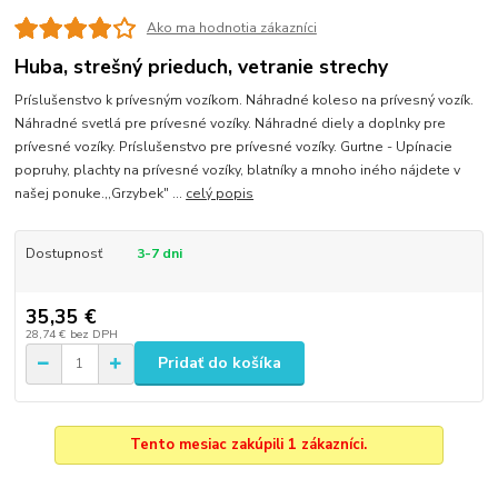
Ako ma hodnotia zákazníci
Huba, strešný prieduch, vetranie strechy
Príslušenstvo k prívesným vozíkom. Náhradné koleso na prívesný vozík.
Náhradné svetlá pre prívesné vozíky. Náhradné diely a doplnky pre
prívesné vozíky. Príslušenstvo pre prívesné vozíky. Gurtne - Upínacie
popruhy, plachty na prívesné vozíky, blatníky a mnoho iného nájdete v
našej ponuke.,,Grzybek" ...
celý popis
Dostupnosť
3-7 dni
35,35 €
28,74 €
bez DPH
Pridať do košíka
Tento mesiac zakúpili 1 zákazníci.