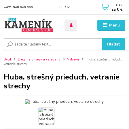
0
ks
EUR
+421 940 949 000
za
0 €
Menu
Hľadať
Úvod
Diely na prívesy a karavany
Výbava
Huba, strešný prieduch,
vetranie strechy
Huba, strešný prieduch, vetranie
strechy