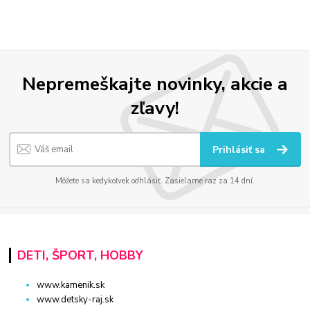
Nepremeškajte novinky, akcie a
zľavy!
Prihlásiť sa
Môžete sa kedykoľvek odhlásiť. Zasielame raz za 14 dní.
DETI, ŠPORT, HOBBY
www.kamenik.sk
www.detsky-raj.sk