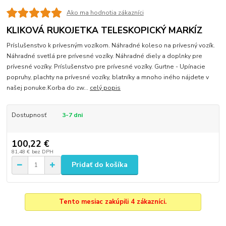
Ako ma hodnotia zákazníci
KLIKOVÁ RUKOJETKA TELESKOPICKÝ MARKÍZ
Príslušenstvo k prívesným vozíkom. Náhradné koleso na prívesný vozík.
Náhradné svetlá pre prívesné vozíky. Náhradné diely a doplnky pre
prívesné vozíky. Príslušenstvo pre prívesné vozíky. Gurtne - Upínacie
popruhy, plachty na prívesné vozíky, blatníky a mnoho iného nájdete v
našej ponuke.Korba do zw...
celý popis
Dostupnosť
3-7 dni
100,22 €
81,48 €
bez DPH
Pridať do košíka
Tento mesiac zakúpili 4 zákazníci.