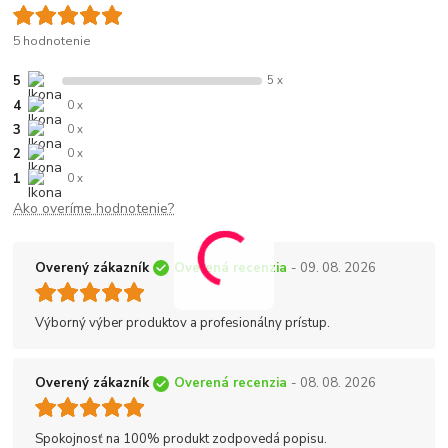
5 hodnotenie
5
5 x
4
0 x
3
0 x
2
0 x
1
0 x
Ako overíme hodnotenie?
Overený zákazník
Overená recenzia
- 09. 08. 2026
Výborný výber produktov a profesionálny prístup.
Overený zákazník
Overená recenzia
- 08. 08. 2026
Spokojnosť na 100% produkt zodpovedá popisu.