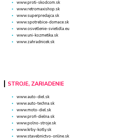
www.proti-skodcom.sk
www.retromaxishop.sk
www.superpredajca.sk
www.spotrebice-domace.sk
www.osvetlenie-svietidla.eu
www.uni-kozmetika.sk
www.zahradnicek.sk
STROJE, ZARIADENIE
www.auto-diel.sk
www.auto-techna.sk
www.moto-diel.sk
www.profi-dielna.sk
www.polno-stroje.sk
www.krby-kotly.sk
www.stavebnictvo-online.sk