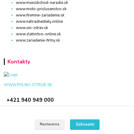
www.maxiobchod-naradie.sk
www.moto-prislusenstvo.sk
www.firemne-zariadenie.sk
www.nahradnediely.online
www.uni-zdrav.sk
www.zlatnictvo-online.sk
www.zariadenie-firmy.sk
Kontakty
WWW.POLNO-STROJE.SK
+421 940 949 000
info@polno-stroje.sk
Súhlasím
Nastavenia