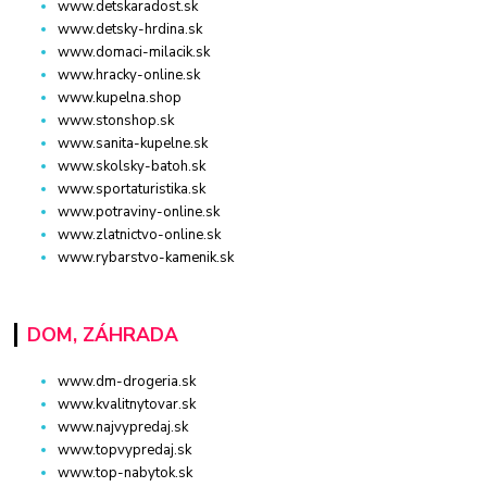
www.detskaradost.sk
www.detsky-hrdina.sk
www.domaci-milacik.sk
www.hracky-online.sk
www.kupelna.shop
www.stonshop.sk
www.sanita-kupelne.sk
www.skolsky-batoh.sk
www.sportaturistika.sk
www.potraviny-online.sk
www.zlatnictvo-online.sk
www.rybarstvo-kamenik.sk
DOM, ZÁHRADA
www.dm-drogeria.sk
www.kvalitnytovar.sk
www.najvypredaj.sk
www.topvypredaj.sk
www.top-nabytok.sk