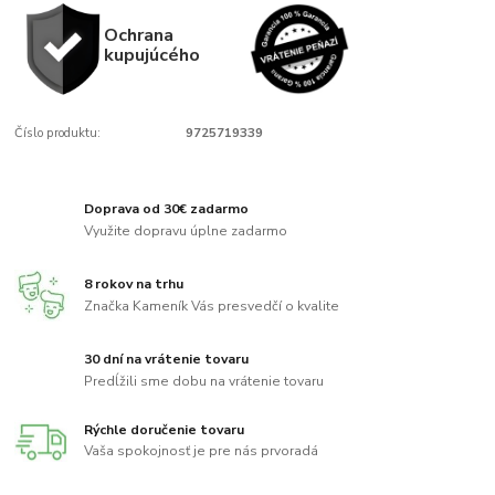
Ochrana
kupujúcého
Číslo produktu:
9725719339
Doprava od 30€ zadarmo
Využite dopravu úplne zadarmo
8 rokov na trhu
Značka Kameník Vás presvedčí o kvalite
30 dní na vrátenie tovaru
Predĺžili sme dobu na vrátenie tovaru
Rýchle doručenie tovaru
Vaša spokojnosť je pre nás prvoradá