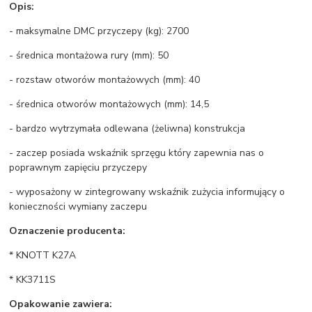
Opis:
- maksymalne DMC przyczepy (kg): 2700
- średnica montażowa rury (mm): 50
- rozstaw otworów montażowych (mm): 40
- średnica otworów montażowych (mm): 14,5
- bardzo wytrzymała odlewana (żeliwna) konstrukcja
- zaczep posiada wskaźnik sprzęgu który zapewnia nas o
poprawnym zapięciu przyczepy
- wyposażony w zintegrowany wskaźnik zużycia informujący o
konieczności wymiany zaczepu
Oznaczenie producenta:
* KNOTT K27A
* KK3711S
Opakowanie zawiera: