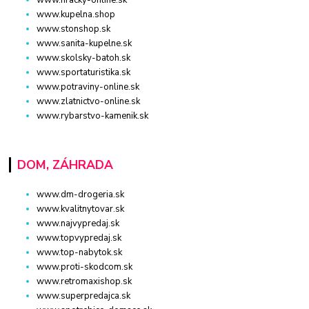
www.hracky-online.sk
www.kupelna.shop
www.stonshop.sk
www.sanita-kupelne.sk
www.skolsky-batoh.sk
www.sportaturistika.sk
www.potraviny-online.sk
www.zlatnictvo-online.sk
www.rybarstvo-kamenik.sk
DOM, ZÁHRADA
www.dm-drogeria.sk
www.kvalitnytovar.sk
www.najvypredaj.sk
www.topvypredaj.sk
www.top-nabytok.sk
www.proti-skodcom.sk
www.retromaxishop.sk
www.superpredajca.sk