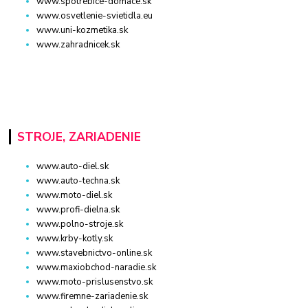
www.spotrebice-domace.sk
www.osvetlenie-svietidla.eu
www.uni-kozmetika.sk
www.zahradnicek.sk
STROJE, ZARIADENIE
www.auto-diel.sk
www.auto-techna.sk
www.moto-diel.sk
www.profi-dielna.sk
www.polno-stroje.sk
www.krby-kotly.sk
www.stavebnictvo-online.sk
www.maxiobchod-naradie.sk
www.moto-prislusenstvo.sk
www.firemne-zariadenie.sk