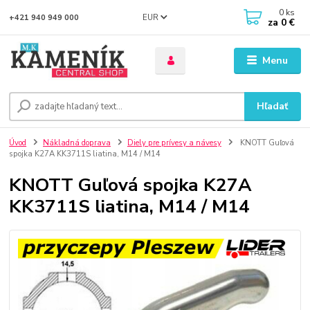
0
ks
EUR
+421 940 949 000
za
0 €
Menu
Hľadať
Úvod
Nákladná doprava
Diely pre prívesy a návesy
KNOTT Guľová
spojka K27A KK3711S liatina, M14 / M14
KNOTT Guľová spojka K27A
KK3711S liatina, M14 / M14