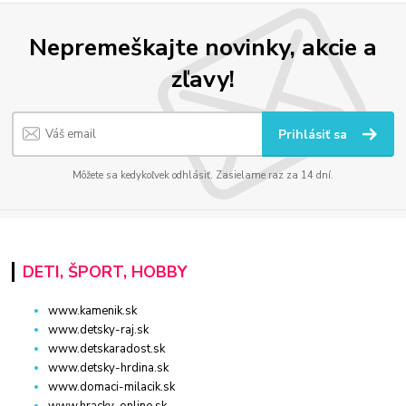
Nepremeškajte novinky, akcie a
zľavy!
Prihlásiť sa
Môžete sa kedykoľvek odhlásiť. Zasielame raz za 14 dní.
DETI, ŠPORT, HOBBY
www.kamenik.sk
www.detsky-raj.sk
www.detskaradost.sk
www.detsky-hrdina.sk
www.domaci-milacik.sk