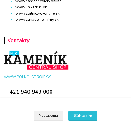
www.nahradnediely.online
www.uni-zdrav.sk
www.zlatnictvo-online.sk
www.zariadenie-firmy.sk
Kontakty
WWW.POLNO-STROJE.SK
+421 940 949 000
info@polno-stroje.sk
Súhlasím
Nastavenia