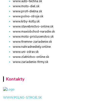
www.auto-techna.sk
www.moto-diel.sk
www.profi-dielna.sk
www.polno-stroje.sk
www.krby-kotly.sk
www.stavebnictvo-online.sk
www.maxiobchod-naradie.sk
www.moto-prislusenstvo.sk
www.firemne-zariadenie.sk
www.nahradnediely.online
www.uni-zdrav.sk
www.zlatnictvo-online.sk
www.zariadenie-firmy.sk
Kontakty
WWW.POLNO-STROJE.SK