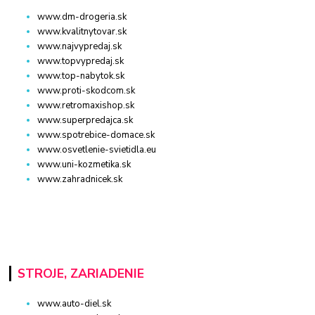
www.dm-drogeria.sk
www.kvalitnytovar.sk
www.najvypredaj.sk
www.topvypredaj.sk
www.top-nabytok.sk
www.proti-skodcom.sk
www.retromaxishop.sk
www.superpredajca.sk
www.spotrebice-domace.sk
www.osvetlenie-svietidla.eu
www.uni-kozmetika.sk
www.zahradnicek.sk
STROJE, ZARIADENIE
www.auto-diel.sk