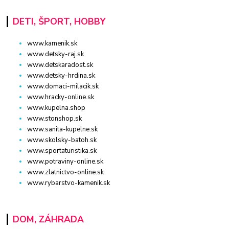
DETI, ŠPORT, HOBBY
www.kamenik.sk
www.detsky-raj.sk
www.detskaradost.sk
www.detsky-hrdina.sk
www.domaci-milacik.sk
www.hracky-online.sk
www.kupelna.shop
www.stonshop.sk
www.sanita-kupelne.sk
www.skolsky-batoh.sk
www.sportaturistika.sk
www.potraviny-online.sk
www.zlatnictvo-online.sk
www.rybarstvo-kamenik.sk
DOM, ZÁHRADA