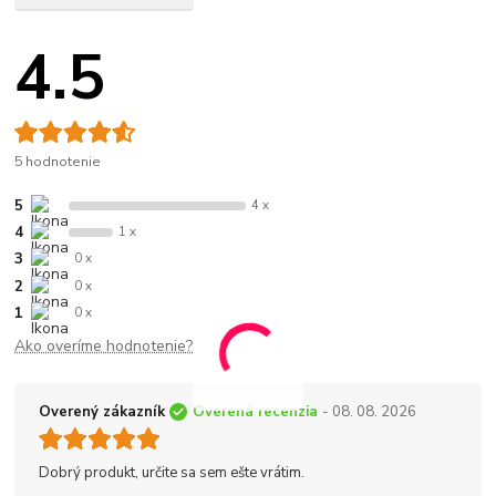
4.5
5 hodnotenie
5
4 x
4
1 x
3
0 x
2
0 x
1
0 x
Ako overíme hodnotenie?
Overený zákazník
Overená recenzia
- 08. 08. 2026
Dobrý produkt, určite sa sem ešte vrátim.