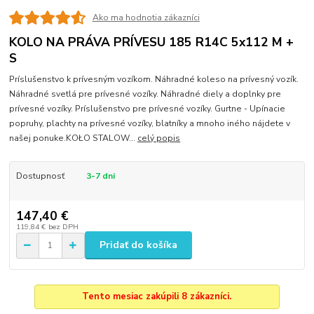
Ako ma hodnotia zákazníci
KOLO NA PRÁVA PRÍVESU 185 R14C 5x112 M +
S
Príslušenstvo k prívesným vozíkom. Náhradné koleso na prívesný vozík.
Náhradné svetlá pre prívesné vozíky. Náhradné diely a doplnky pre
prívesné vozíky. Príslušenstvo pre prívesné vozíky. Gurtne - Upínacie
popruhy, plachty na prívesné vozíky, blatníky a mnoho iného nájdete v
našej ponuke.KOŁO STALOW...
celý popis
Dostupnosť
3-7 dni
147,40 €
119,84 €
bez DPH
Pridať do košíka
Tento mesiac zakúpili 8 zákazníci.