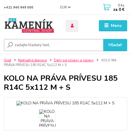
0
ks
EUR
+421 940 949 000
za
0 €
Menu
Hľadať
Úvod
Nákladná doprava
Diely pre prívesy a návesy
KOLO NA
PRÁVA PRÍVESU 185 R14C 5x112 M + S
KOLO NA PRÁVA PRÍVESU 185
R14C 5x112 M + S