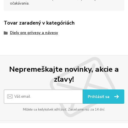
očakávania.
Tovar zaradený v kategóriách
Diely pre prívesy a návesy
Nepremeškajte novinky, akcie a
zľavy!
Prihlásiť sa
Môžete sa kedykoľvek odhlásiť. Zasielame raz za 14 dní.