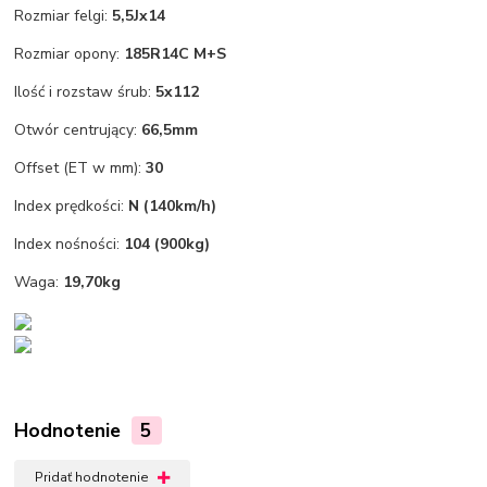
Rozmiar felgi:
5,5Jx14
Rozmiar opony:
185R14C M+S
Ilość i rozstaw śrub:
5x112
Otwór centrujący:
66,5mm
Offset (ET w mm):
30
Index prędkości:
N (140km/h)
Index nośności:
104 (900kg)
Waga:
19,70kg
Hodnotenie
5
Pridať hodnotenie