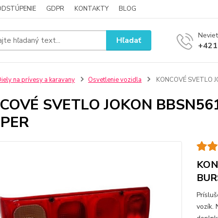
ODSTÚPENIE
GDPR
KONTAKTY
BLOG
Neviet
Hľadať
+421
iely na prívesy a karavany
Osvetlenie vozidla
KONCOVÉ SVETLO J
COVÉ SVETLO JOKON BBSN561
PER
KON
BUR
Príslu
vozík.