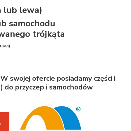
 lub lewa)
lub samochodu
wanego trójkąta
prawą.
W swojej ofercie posiadamy części i
ko) do przyczep i samochodów