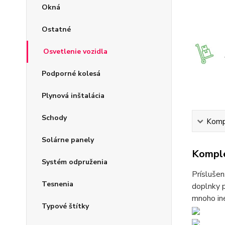
Okná
Ostatné
Osvetlenie vozidla
Podporné kolesá
Plynová inštalácia
Schody
Kompl
Solárne panely
Komple
Systém odpruženia
Príslušen
Tesnenia
doplnky p
mnoho iné
Typové štítky