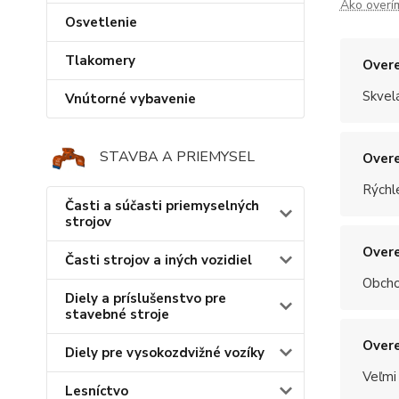
Ako overí
Osvetlenie
Tlakomery
Overe
Skvel
Vnútorné vybavenie
STAVBA A PRIEMYSEL
Overe
Rýchle
Časti a súčasti priemyselných
strojov
Overe
Časti strojov a iných vozidiel
Obchod
Diely a príslušenstvo pre
stavebné stroje
Overe
Diely pre vysokozdvižné vozíky
Veľmi
Lesníctvo