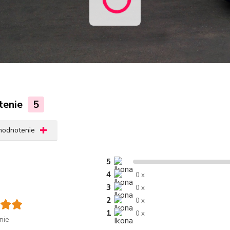
tenie
5
 hodnotenie
5
4
0 x
3
0 x
2
0 x
1
0 x
nie