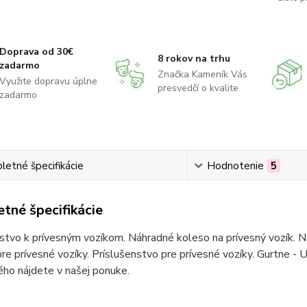
Doprava od 30€
8 rokov na trhu
zadarmo
Značka Kameník Vás
Využite dopravu úplne
presvedčí o kvalite
zadarmo
etné špecifikácie
Hodnotenie
5
tné špecifikácie
stvo k prívesným vozíkom. Náhradné koleso na prívesný vozík. Ná
re prívesné vozíky. Príslušenstvo pre prívesné vozíky. Gurtne - U
ho nájdete v našej ponuke.