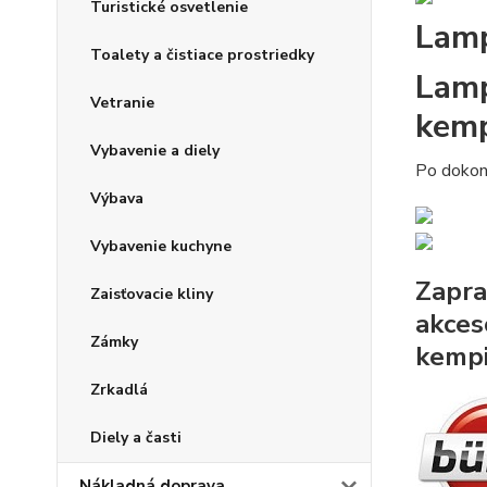
Turistické osvetlenie
Lamp
Toalety a čistiace prostriedky
Lamp
Vetranie
kemp
Vybavenie a diely
Po dokona
Výbava
Vybavenie kuchyne
Zapra
Zaisťovacie kliny
akces
Zámky
kemp
Zrkadlá
Diely a časti
Nákladná doprava