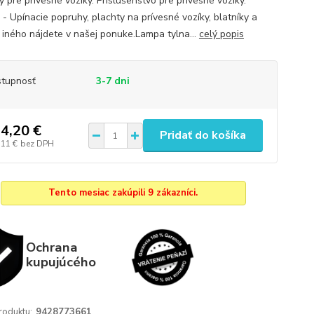
 pre prívesné vozíky. Príslušenstvo pre prívesné vozíky.
 - Upínacie popruhy, plachty na prívesné vozíky, blatníky a
iného nájdete v našej ponuke.Lampa tylna...
celý popis
tupnosť
3-7 dni
4,20 €
Pridať do košíka
,11 €
bez DPH
Tento mesiac zakúpili 9 zákazníci.
Ochrana
kupujúcého
roduktu:
9428773661