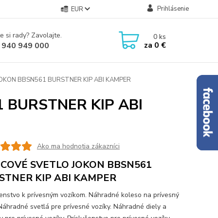
Prihlásenie
EUR
e si rady? Zavolajte.
0
ks
za
0 €
 940 949 000
OKON BBSN561 BURSTNER KIP ABI KAMPER
 BURSTNER KIP ABI
Ako ma hodnotia zákazníci
COVÉ SVETLO JOKON BBSN561
STNER KIP ABI KAMPER
šenstvo k prívesným vozíkom. Náhradné koleso na prívesný
 Náhradné svetlá pre prívesné vozíky. Náhradné diely a