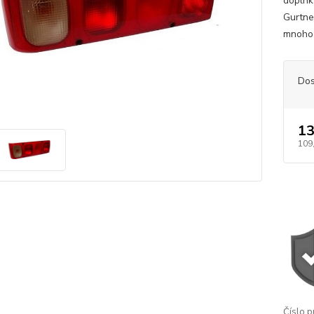
doplnky
Gurtne
mnoho 
Dos
13
109
Číslo p