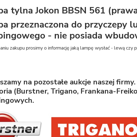
a tylna Jokon BBSN 561 (prawa
a przeznaczona do przyczepy 
ingowego - nie posiada wbudo
niu zakupu prosimy o informację jaką lampę wysłać - lewą czy 
szamy na pozostałe aukcje naszej firmy. 
oria (Burstner, Trigano, Frankana-Frei
ingowych.