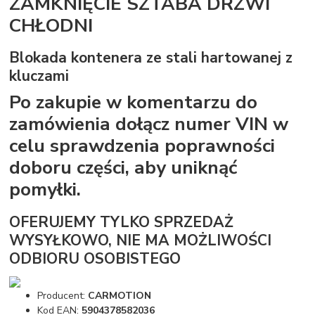
ZAMKNIĘCIE SZTABA DRZWI
CHŁODNI
Blokada kontenera ze stali hartowanej z
kluczami
Po zakupie w komentarzu do
zamówienia dołącz numer VIN w
celu sprawdzenia poprawności
doboru części, aby uniknąć
pomyłki.
OFERUJEMY TYLKO SPRZEDAŻ
WYSYŁKOWO, NIE MA MOŻLIWOŚCI
ODBIORU OSOBISTEGO
Producent:
CARMOTION
Kod EAN:
5904378582036