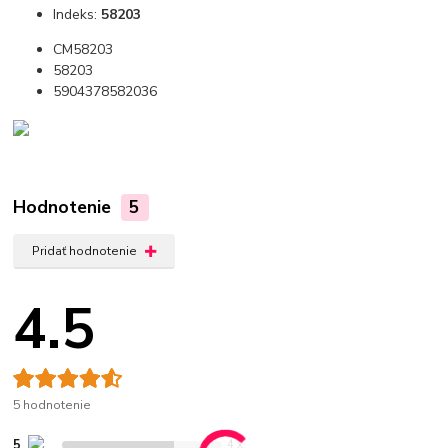
Indeks:
58203
CM58203
58203
5904378582036
Hodnotenie
5
Pridať hodnotenie
4.5
5 hodnotenie
5
4 x