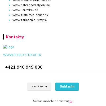
www.firemne-zariadenie.sk
www.nahradnediely.online
www.uni-zdrav.sk
www.zlatnictvo-online.sk
www.zariadenie-firmy.sk
Kontakty
WWW.POLNO-STROJE.SK
+421 940 949 000
info@polno-stroje.sk
Súhlasím
Nastavenia
Súhlas môžete odmietnuť
tu
.