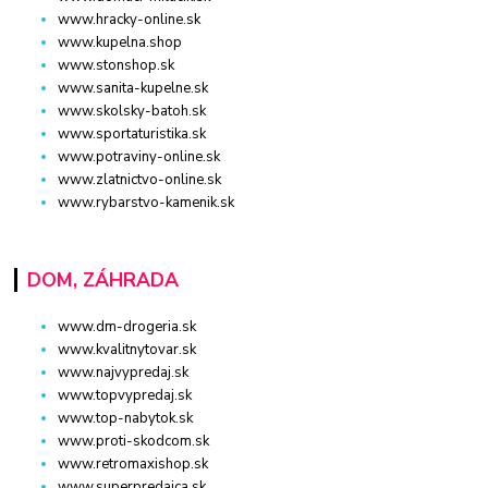
www.hracky-online.sk
www.kupelna.shop
www.stonshop.sk
www.sanita-kupelne.sk
www.skolsky-batoh.sk
www.sportaturistika.sk
www.potraviny-online.sk
www.zlatnictvo-online.sk
www.rybarstvo-kamenik.sk
DOM, ZÁHRADA
www.dm-drogeria.sk
www.kvalitnytovar.sk
www.najvypredaj.sk
www.topvypredaj.sk
www.top-nabytok.sk
www.proti-skodcom.sk
www.retromaxishop.sk
www.superpredajca.sk