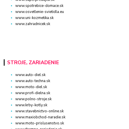
www.spotrebice-domace.sk
www.osvetlenie-svietidla.eu
www.uni-kozmetika.sk
www.zahradnicek.sk
STROJE, ZARIADENIE
www.auto-diel.sk
www.auto-techna.sk
www.moto-diel.sk
www.profi-dielna.sk
www.polno-stroje.sk
www.krby-kotly.sk
www.stavebnictvo-online.sk
www.maxiobchod-naradie.sk
www.moto-prislusenstvo.sk