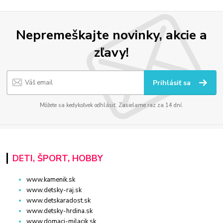
Nepremeškajte novinky, akcie a
zľavy!
Prihlásiť sa
Môžete sa kedykoľvek odhlásiť. Zasielame raz za 14 dní.
DETI, ŠPORT, HOBBY
www.kamenik.sk
www.detsky-raj.sk
www.detskaradost.sk
www.detsky-hrdina.sk
www.domaci-milacik.sk