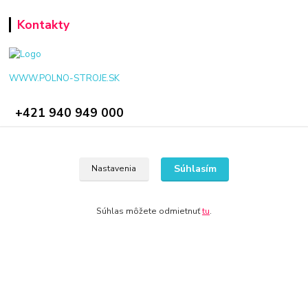
Kontakty
WWW.POLNO-STROJE.SK
+421 940 949 000
info@polno-stroje.sk
Súhlasím
Nastavenia
Súhlas môžete odmietnuť
tu
.
© 2024 Všetky práva vyhradené KAMENIK.SK
Vytvorené na
Eshop-rychlo.sk