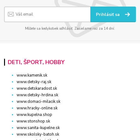
Prihlásiť sa
Môžete sa kedykoľvek odhlásiť. Zasielame raz za 14 dní.
DETI, ŠPORT, HOBBY
www.kamenik.sk
www.detsky-raj.sk
www.detskaradost.sk
www.detsky-hrdina.sk
www.domaci-milacik.sk
www.hracky-online.sk
www.kupelna.shop
www.stonshop.sk
www.sanita-kupelne.sk
www.skolsky-batoh.sk