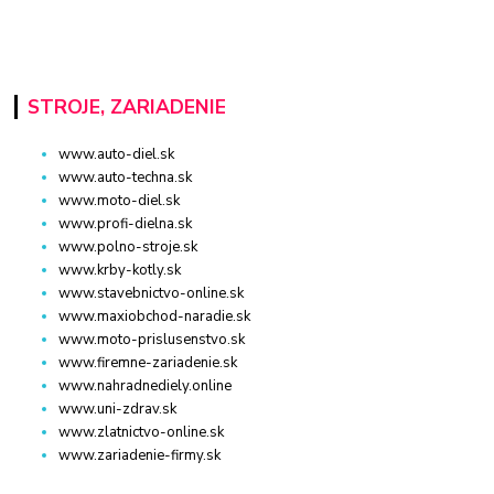
STROJE, ZARIADENIE
www.auto-diel.sk
www.auto-techna.sk
www.moto-diel.sk
www.profi-dielna.sk
www.polno-stroje.sk
www.krby-kotly.sk
www.stavebnictvo-online.sk
www.maxiobchod-naradie.sk
www.moto-prislusenstvo.sk
www.firemne-zariadenie.sk
www.nahradnediely.online
www.uni-zdrav.sk
www.zlatnictvo-online.sk
www.zariadenie-firmy.sk