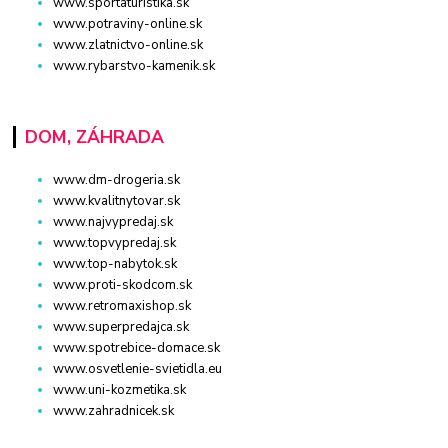
www.sportaturistika.sk
www.potraviny-online.sk
www.zlatnictvo-online.sk
www.rybarstvo-kamenik.sk
DOM, ZÁHRADA
www.dm-drogeria.sk
www.kvalitnytovar.sk
www.najvypredaj.sk
www.topvypredaj.sk
www.top-nabytok.sk
www.proti-skodcom.sk
www.retromaxishop.sk
www.superpredajca.sk
www.spotrebice-domace.sk
www.osvetlenie-svietidla.eu
www.uni-kozmetika.sk
www.zahradnicek.sk