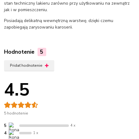
stan techniczny lakieru zarówno przy użytkowaniu na zewnątrz
jak i w pomieszczeniu.
Posiadają delikatną wewnętrzną warstwę, dzięki czemu
zapobiegają zarysowaniu karoserii.
Hodnotenie
5
Pridať hodnotenie
4.5
5 hodnotenie
5
4 x
4
1 x