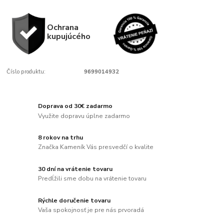
Ochrana
kupujúcého
Číslo produktu:
9699014932
Doprava od 30€ zadarmo
Využite dopravu úplne zadarmo
8 rokov na trhu
Značka Kameník Vás presvedčí o kvalite
30 dní na vrátenie tovaru
Predĺžili sme dobu na vrátenie tovaru
Rýchle doručenie tovaru
Vaša spokojnosť je pre nás prvoradá