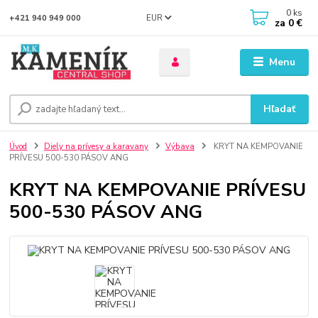
0
ks
EUR
+421 940 949 000
za
0 €
Menu
Hľadať
Úvod
Diely na prívesy a karavany
Výbava
KRYT NA KEMPOVANIE
PRÍVESU 500-530 PÁSOV ANG
KRYT NA KEMPOVANIE PRÍVESU
500-530 PÁSOV ANG