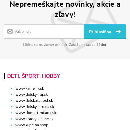
Nepremeškajte novinky, akcie a
zľavy!
Prihlásiť sa
Môžete sa kedykoľvek odhlásiť. Zasielame raz za 14 dní.
DETI, ŠPORT, HOBBY
www.kamenik.sk
www.detsky-raj.sk
www.detskaradost.sk
www.detsky-hrdina.sk
www.domaci-milacik.sk
www.hracky-online.sk
www.kupelna.shop