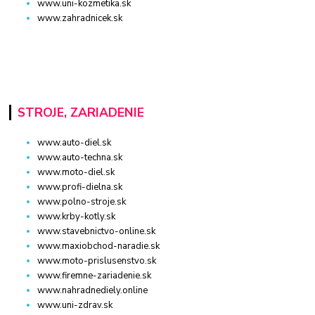
www.uni-kozmetika.sk
www.zahradnicek.sk
STROJE, ZARIADENIE
www.auto-diel.sk
www.auto-techna.sk
www.moto-diel.sk
www.profi-dielna.sk
www.polno-stroje.sk
www.krby-kotly.sk
www.stavebnictvo-online.sk
www.maxiobchod-naradie.sk
www.moto-prislusenstvo.sk
www.firemne-zariadenie.sk
www.nahradnediely.online
www.uni-zdrav.sk