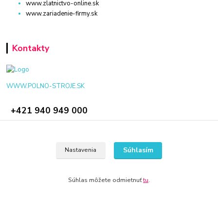
www.zlatnictvo-online.sk
www.zariadenie-firmy.sk
Kontakty
WWW.POLNO-STROJE.SK
+421 940 949 000
info@polno-stroje.sk
Súhlasím
Nastavenia
Súhlas môžete odmietnuť
tu
.
© 2024 Všetky práva vyhradené KAMENIK.SK
Vytvorené na
Eshop-rychlo.sk