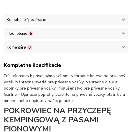
Kompletné špecifikácie
Hodnotenie
5
Komentáre
0
Kompletné špecifikácie
Príslušenstvo k prívesným vozíkom. Náhradné koleso na prívesný
vozík. Náhradné svetlá pre prívesné vozíky. Náhradné diely a
doplnky pre prívesné vozíky. Príslušenstvo pre prívesné vozíky.
Gurtne - Upínacie popruhy, plachty na prívesné vozíky, blatníky a
mnoho iného nájdete v našej ponuke.
POKROWIEC NA PRZYCZEPĘ
KEMPINGOWĄ Z PASAMI
PIONOWYMI