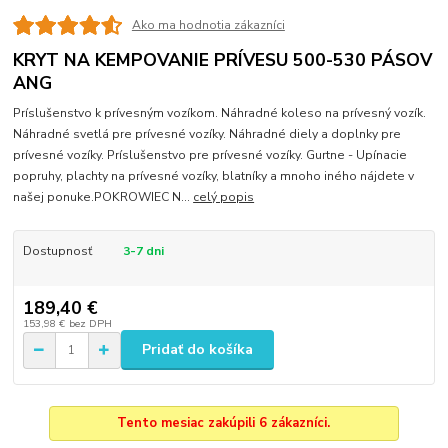
Ako ma hodnotia zákazníci
KRYT NA KEMPOVANIE PRÍVESU 500-530 PÁSOV
ANG
Príslušenstvo k prívesným vozíkom. Náhradné koleso na prívesný vozík.
Náhradné svetlá pre prívesné vozíky. Náhradné diely a doplnky pre
prívesné vozíky. Príslušenstvo pre prívesné vozíky. Gurtne - Upínacie
popruhy, plachty na prívesné vozíky, blatníky a mnoho iného nájdete v
našej ponuke.POKROWIEC N...
celý popis
Dostupnosť
3-7 dni
189,40 €
153,98 €
bez DPH
Pridať do košíka
Tento mesiac zakúpili 6 zákazníci.