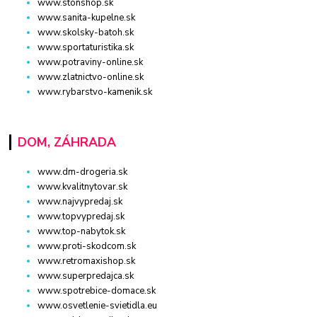
www.stonshop.sk
www.sanita-kupelne.sk
www.skolsky-batoh.sk
www.sportaturistika.sk
www.potraviny-online.sk
www.zlatnictvo-online.sk
www.rybarstvo-kamenik.sk
DOM, ZÁHRADA
www.dm-drogeria.sk
www.kvalitnytovar.sk
www.najvypredaj.sk
www.topvypredaj.sk
www.top-nabytok.sk
www.proti-skodcom.sk
www.retromaxishop.sk
www.superpredajca.sk
www.spotrebice-domace.sk
www.osvetlenie-svietidla.eu