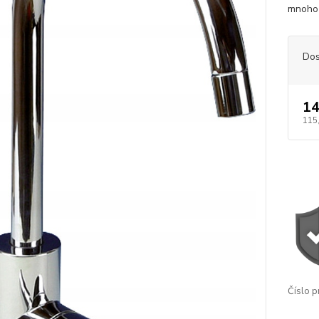
mnoho 
Dos
14
115
Číslo p