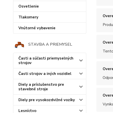
Osvetlenie
Overe
Tlakomery
Produ
Vnútorné vybavenie
Overe
STAVBA A PRIEMYSEL
Tento
Časti a súčasti priemyselných
strojov
Overe
Časti strojov a iných vozidiel
Odpo
Diely a príslušenstvo pre
stavebné stroje
Overe
Diely pre vysokozdvižné vozíky
Vynik
Lesníctvo