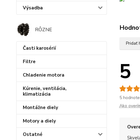
Výsadba
Hodno
RÔZNE
Pridať
Časti karosérií
5
Filtre
Chladenie motora
Kúrenie, ventilácia,
klimatizácia
5 hodnote
Ako overí
Montážne diely
Motory a diely
Overe
Ostatné
Skvel