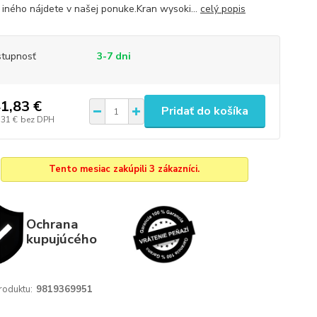
iného nájdete v našej ponuke.Kran wysoki...
celý popis
tupnosť
3-7 dni
1,83 €
Pridať do košíka
,31 €
bez DPH
Tento mesiac zakúpili 3 zákazníci.
Ochrana
kupujúcého
roduktu:
9819369951