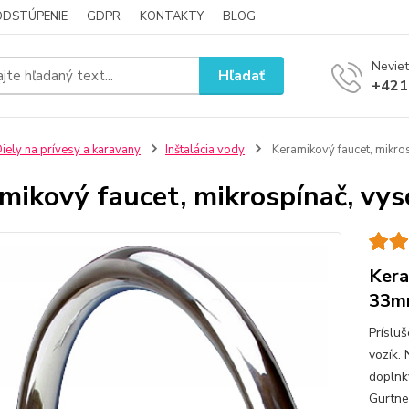
ODSTÚPENIE
GDPR
KONTAKTY
BLOG
Neviet
Hľadať
+421
iely na prívesy a karavany
Inštalácia vody
Keramikový faucet, mikro
mikový faucet, mikrospínač, vy
Kera
33m
Príslu
vozík.
doplnky
Gurtne