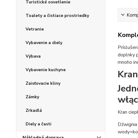
Turistické osvetlenie
Kompl
Toalety a čistiace prostriedky
Vetranie
Komple
Vybavenie a diely
Príslušen
doplnky p
Výbava
mnoho iné
Vybavenie kuchyne
Kran
Zaisťovacie kliny
Jedn
włąc
Zámky
Zrkadlá
Kran ciep
Dźwignia 
Diely a časti
wody=kom
Nákladná doprava