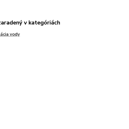
zaradený v kategóriách
lácia vody