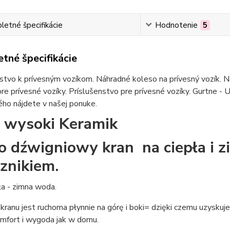
etné špecifikácie
Hodnotenie
5
tné špecifikácie
stvo k prívesným vozíkom. Náhradné koleso na prívesný vozík. Ná
re prívesné vozíky. Príslušenstvo pre prívesné vozíky. Gurtne - U
ho nájdete v našej ponuke.
 wysoki Keramik
o dźwigniowy kran na ciepła i z
znikiem.
ła - zimna woda.
kranu jest ruchoma płynnie na górę i boki= dzięki czemu uzyskuje
fort i wygoda jak w domu.