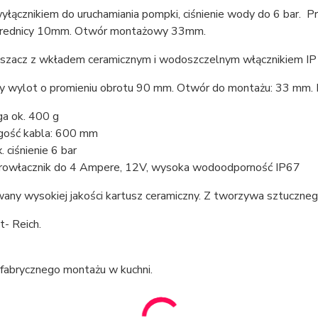
wyłącznikiem do uruchamiania pompki, ciśnienie wody do 6 bar
średnicy 10mm. Otwór montażowy 33mm.
eszacz z wkładem ceramicznym i wodoszczelnym włącznikiem IP
 wylot o promieniu obrotu 90 mm. Otwór do montażu: 33 mm. D
a ok. 400 g
gość kabla: 600 mm
. ciśnienie 6 bar
rowłacznik do 4 Ampere, 12V, wysoka wodoodporność IP67
any wysokiej jakości kartusz ceramiczny. Z tworzywa sztuczne
- Reich.
 fabrycznego montażu w kuchni.