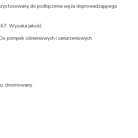
. Przystosowany do podłączenia węża doprowadzającego
 67. Wysoka jakość.
o pompek ciśnieniowych i zanurzeniowych.
go, chromowany.