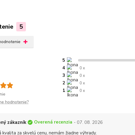
tenie
5
 hodnotenie
5
4
0 x
3
0 x
2
0 x
1
0 x
nie
me hodnotenie?
Overená recenzia
ný zákazník
- 07. 08. 2026
á kvalita za skvelú cenu, nemám žiadne výhrady.