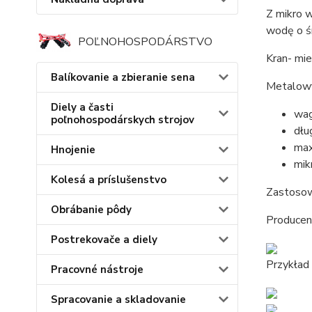
Z mikro 
wodę o 
POĽNOHOSPODÁRSTVO
Kran- mi
Balíkovanie a zbieranie sena
Metalowy
Diely a časti
wag
poľnohospodárskych strojov
dłu
max
Hnojenie
mik
Kolesá a príslušenstvo
Zastosow
Obrábanie pôdy
Producent
Postrekovače a diely
Przykład
Pracovné nástroje
Spracovanie a skladovanie