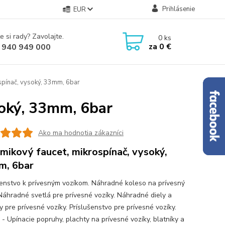
Prihlásenie
EUR
e si rady? Zavolajte.
0
ks
za
0 €
 940 949 000
spínač, vysoký, 33mm, 6bar
soký, 33mm, 6bar
Ako ma hodnotia zákazníci
mikový faucet, mikrospínač, vysoký,
m, 6bar
šenstvo k prívesným vozíkom. Náhradné koleso na prívesný
 Náhradné svetlá pre prívesné vozíky. Náhradné diely a
 pre prívesné vozíky. Príslušenstvo pre prívesné vozíky.
 - Upínacie popruhy, plachty na prívesné vozíky, blatníky a