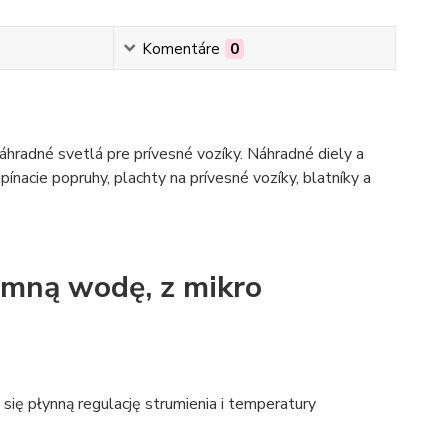
Komentáre
0
hradné svetlá pre prívesné vozíky. Náhradné diely a
pínacie popruhy, plachty na prívesné vozíky, blatníky a
imną wodę, z mikro
 się płynną regulację strumienia i temperatury