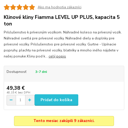
Ako ma hodnotia zákazníci
Klinové kliny Fiamma LEVEL UP PLUS, kapacita 5
ton
Príslušenstvo k prívesným vozíkom. Náhradné koleso na prívesný vozík.
Náhradné svetlá pre prívesné vozíky. Náhradné diely a doplnky pre
prívesné vozíky. Príslušenstvo pre prívesné vozíky. Gurtne - Upínacie
popruhy, plachty na prívesné vozíky, blatníky a mnoho iného nájdete v
našej ponuke.Kliny pod k...
celý popis
Dostupnosť
3-7 dni
49,38 €
40,15 €
bez DPH
Pridať do košíka
Tento mesiac zakúpili 9 zákazníci.