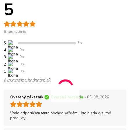
5
5 hodnotenie
5
5 x
4
0 x
3
0 x
2
0 x
1
0 x
Ako overíme hodnotenie?
Overený zákazník
Overená recenzia
- 05. 08. 2026
Vrelo odporúčam tento obchod každému, kto hľadá kvalitné
produkty.