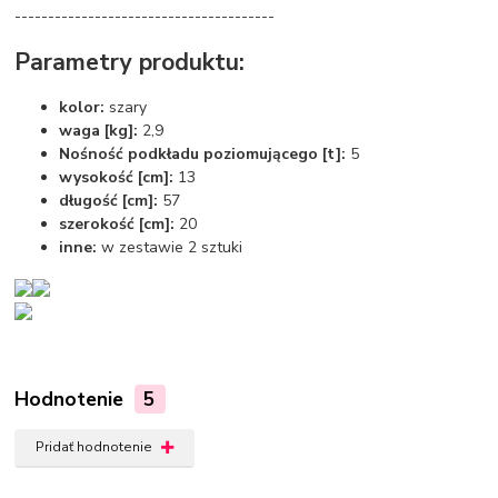
---------------------------------------
Parametry produktu:
kolor:
szary
waga [kg]:
2,9
Nośność podkładu poziomującego [t]:
5
wysokość [cm]:
13
długość [cm]:
57
szerokość [cm]:
20
inne:
w zestawie 2 sztuki
Hodnotenie
5
Pridať hodnotenie