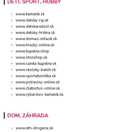
DETI, ŠPORT, HOBBY
www.kamenik.sk
www.detsky-raj.sk
www.detskaradost.sk
www.detsky-hrdina.sk
www.domaci-milacik.sk
www.hracky-online.sk
www.kupelna.shop
www.stonshop.sk
www.sanita-kupelne.sk
www.skolsky-batoh.sk
www.sportaturistika.sk
www.potraviny-online.sk
www.zlatnictvo-online.sk
www.rybarstvo-kamenik.sk
DOM, ZÁHRADA
www.dm-drogeria.sk