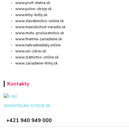
www.profi-dielna.sk
www.polno-stroje.sk
www.krby-kotly.sk
www.stavebnictvo-online.sk
www.maxiobchod-naradie.sk
www.moto-prislusenstvo.sk
www.firemne-zariadenie.sk
www.nahradnediely.online
www.uni-zdrav.sk
www.zlatnictvo-online.sk
www.zariadenie-firmy.sk
Kontakty
WWW.POLNO-STROJE.SK
+421 940 949 000