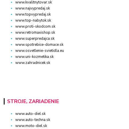
www.kvalitnytovar.sk
www.najvypredaj.sk
www.topvypredaj.sk
www.top-nabytok.sk
www.proti-skodcom.sk
www.retromaxishop.sk
www.superpredajca.sk
www.spotrebice-domace.sk
www.osvetlenie-svietidla.eu
www.uni-kozmetika.sk
www.zahradnicek.sk
STROJE, ZARIADENIE
www.auto-diel.sk
www.auto-techna.sk
www.moto-diel.sk