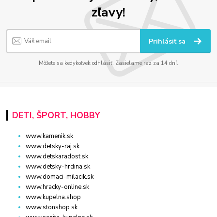
zľavy!
Prihlásiť sa
Môžete sa kedykoľvek odhlásiť. Zasielame raz za 14 dní.
DETI, ŠPORT, HOBBY
www.kamenik.sk
www.detsky-raj.sk
www.detskaradost.sk
www.detsky-hrdina.sk
www.domaci-milacik.sk
www.hracky-online.sk
www.kupelna.shop
www.stonshop.sk