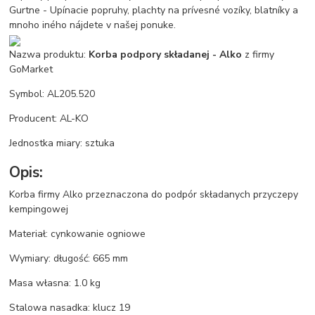
Gurtne - Upínacie popruhy, plachty na prívesné vozíky, blatníky a
mnoho iného nájdete v našej ponuke.
Nazwa produktu:
Korba podpory składanej - Alko
z firmy
GoMarket
Symbol: AL205.520
Producent: AL-KO
Jednostka miary: sztuka
Opis:
Korba firmy Alko przeznaczona do podpór składanych przyczepy
kempingowej
Materiał: cynkowanie ogniowe
Wymiary: długość: 665 mm
Masa własna: 1.0 kg
Stalowa nasadka: klucz 19