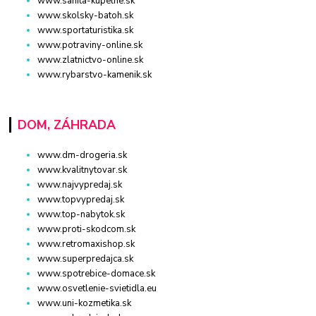
www.sanita-kupelne.sk
www.skolsky-batoh.sk
www.sportaturistika.sk
www.potraviny-online.sk
www.zlatnictvo-online.sk
www.rybarstvo-kamenik.sk
DOM, ZÁHRADA
www.dm-drogeria.sk
www.kvalitnytovar.sk
www.najvypredaj.sk
www.topvypredaj.sk
www.top-nabytok.sk
www.proti-skodcom.sk
www.retromaxishop.sk
www.superpredajca.sk
www.spotrebice-domace.sk
www.osvetlenie-svietidla.eu
www.uni-kozmetika.sk