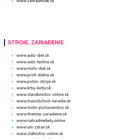
www.zahradnicek.sk
STROJE, ZARIADENIE
www.auto-diel.sk
www.auto-techna.sk
www.moto-diel.sk
www.profi-dielna.sk
www.polno-stroje.sk
www.krby-kotly.sk
www.stavebnictvo-online.sk
www.maxiobchod-naradie.sk
www.moto-prislusenstvo.sk
www.firemne-zariadenie.sk
www.nahradnediely.online
www.uni-zdrav.sk
www.zlatnictvo-online.sk