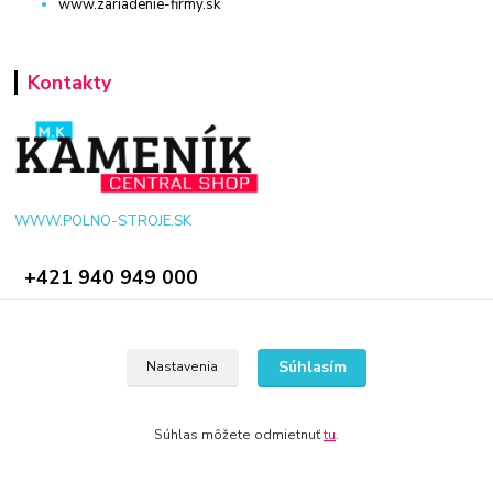
www.zariadenie-firmy.sk
Kontakty
WWW.POLNO-STROJE.SK
+421 940 949 000
info@polno-stroje.sk
Súhlasím
Nastavenia
Súhlas môžete odmietnuť
tu
.
© 2024 Všetky práva vyhradené KAMENIK.SK