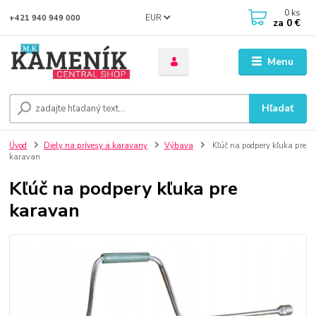
0
ks
EUR
+421 940 949 000
za
0 €
Menu
Hľadať
Úvod
Diely na prívesy a karavany
Výbava
Kľúč na podpery kľuka pre
karavan
Kľúč na podpery kľuka pre
karavan