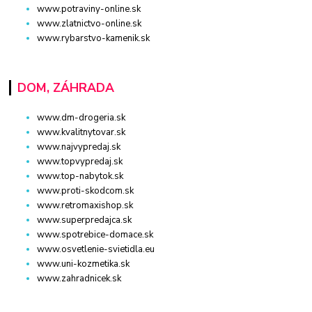
www.potraviny-online.sk
www.zlatnictvo-online.sk
www.rybarstvo-kamenik.sk
DOM, ZÁHRADA
www.dm-drogeria.sk
www.kvalitnytovar.sk
www.najvypredaj.sk
www.topvypredaj.sk
www.top-nabytok.sk
www.proti-skodcom.sk
www.retromaxishop.sk
www.superpredajca.sk
www.spotrebice-domace.sk
www.osvetlenie-svietidla.eu
www.uni-kozmetika.sk
www.zahradnicek.sk