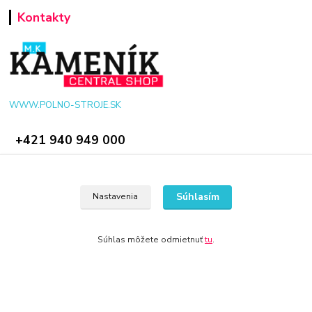
Kontakty
WWW.POLNO-STROJE.SK
+421 940 949 000
info@polno-stroje.sk
Súhlasím
Nastavenia
Súhlas môžete odmietnuť
tu
.
© 2024 Všetky práva vyhradené KAMENIK.SK
Vytvorené na
Eshop-rychlo.sk