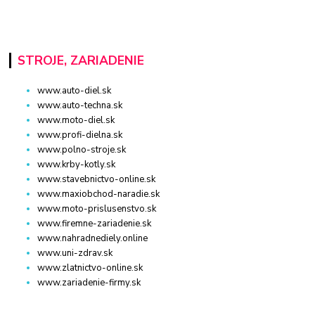
STROJE, ZARIADENIE
www.auto-diel.sk
www.auto-techna.sk
www.moto-diel.sk
www.profi-dielna.sk
www.polno-stroje.sk
www.krby-kotly.sk
www.stavebnictvo-online.sk
www.maxiobchod-naradie.sk
www.moto-prislusenstvo.sk
www.firemne-zariadenie.sk
www.nahradnediely.online
www.uni-zdrav.sk
www.zlatnictvo-online.sk
www.zariadenie-firmy.sk