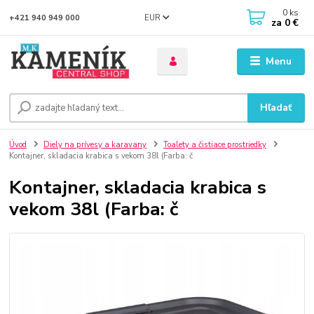
0
ks
EUR
+421 940 949 000
za
0 €
Menu
Hľadať
Úvod
Diely na prívesy a karavany
Toalety a čistiace prostriedky
Kontajner, skladacia krabica s vekom 38l (Farba: č
Kontajner, skladacia krabica s
vekom 38l (Farba: č