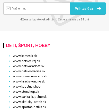
Prihlásiť sa
Môžete sa kedykoľvek odhlásiť. Zasielame raz za 14 dní.
DETI, ŠPORT, HOBBY
www.kamenik.sk
www.detsky-raj.sk
www.detskaradost.sk
www.detsky-hrdina.sk
www.domaci-milacik.sk
www.hracky-online.sk
www.kupelna.shop
www.stonshop.sk
www.sanita-kupelne.sk
www.skolsky-batoh.sk
www.sportaturistika.sk