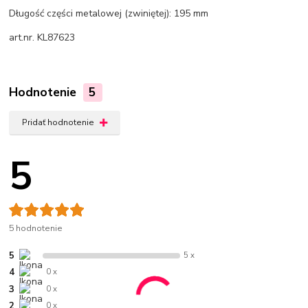
Długość części metalowej (zwiniętej): 195 mm
art.nr. KL87623
Hodnotenie
5
Pridať hodnotenie
5
5 hodnotenie
5
5 x
4
0 x
3
0 x
2
0 x