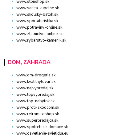
www.stonshop.sk
www.sanita-kupelne.sk
www.skolsky-batoh.sk
www.sportaturistika.sk
www.potraviny-online.sk
www.zlatnictvo-online.sk
www.rybarstvo-kamenik.sk
DOM, ZÁHRADA
www.dm-drogeria.sk
www.kvalitnytovar.sk
www.najvypredaj.sk
www.topvypredaj.sk
www.top-nabytok.sk
www.proti-skodcom.sk
www.retromaxishop.sk
www.superpredajca.sk
www.spotrebice-domace.sk
www.osvetlenie-svietidla.eu