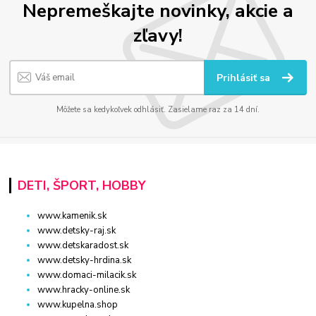
Nepremeškajte novinky, akcie a
zľavy!
Prihlásiť sa
Môžete sa kedykoľvek odhlásiť. Zasielame raz za 14 dní.
DETI, ŠPORT, HOBBY
www.kamenik.sk
www.detsky-raj.sk
www.detskaradost.sk
www.detsky-hrdina.sk
www.domaci-milacik.sk
www.hracky-online.sk
www.kupelna.shop