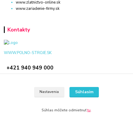
www.zlatnictvo-online.sk
www.zariadenie-firmy.sk
Kontakty
WWW.POLNO-STROJE.SK
+421 940 949 000
info@polno-stroje.sk
Súhlasím
Nastavenia
Súhlas môžete odmietnuť
tu
.
© 2024 Všetky práva vyhradené KAMENIK.SK
Vytvorené na
Eshop-rychlo.sk