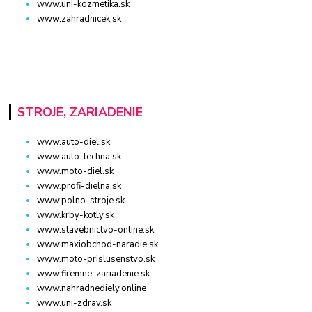
www.uni-kozmetika.sk
www.zahradnicek.sk
STROJE, ZARIADENIE
www.auto-diel.sk
www.auto-techna.sk
www.moto-diel.sk
www.profi-dielna.sk
www.polno-stroje.sk
www.krby-kotly.sk
www.stavebnictvo-online.sk
www.maxiobchod-naradie.sk
www.moto-prislusenstvo.sk
www.firemne-zariadenie.sk
www.nahradnediely.online
www.uni-zdrav.sk