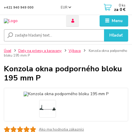
0
ks
EUR
+421 940 949 000
za
0 €
Menu
Hľadať
Úvod
Diely na prívesy a karavany
Výbava
Konzola okna podporného
bloku 195 mm P
Konzola okna podporného bloku
195 mm P
Ako ma hodnotia zákazníci