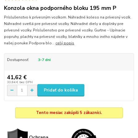
Konzola okna podporného bloku 195 mm P
Príslušenstvo k prívesným vozíkom. Náhradné koleso na prívesný vozík.
Náhradné svetlá pre prívesné vozíky. Náhradné diely a doplnky pre
prívesné vozíky. Príslušenstvo pre prívesné vozíky. Gurtne - Upínacie
popruhy, plachty na prívesné vozíky, blatníky a mnoho iného nájdete v
našej ponuke.Podpora blo...
celý popis
Dostupnosť
3-7 dni
41,62 €
33,84 €
bez DPH
Pridať do košíka
Tento mesiac zakúpili 5 zákazníci.
Ochrana