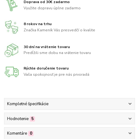
Doprava od 30€ zadarmo
Využite dopravu úplne zadarmo
8 rokov na trhu
Značka Kameník Vás presvedčí o kvalite
30 dní na vrátenie tovaru
Predĺžili sme dobu na vrátenie tovaru
Rýchle doručenie tovaru
Vaša spokojnosť je pre nás prvoradá
Kompletné špecifikácie
Hodnotenie
5
Komentáre
0