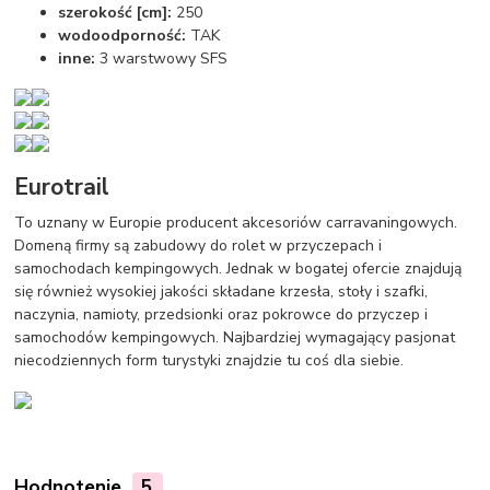
szerokość [cm]:
250
wodoodporność:
TAK
inne:
3 warstwowy SFS
Eurotrail
To uznany w Europie producent akcesoriów carravaningowych.
Domeną firmy są zabudowy do rolet w przyczepach i
samochodach kempingowych. Jednak w bogatej ofercie znajdują
się również wysokiej jakości składane krzesła, stoły i szafki,
naczynia, namioty, przedsionki oraz pokrowce do przyczep i
samochodów kempingowych. Najbardziej wymagający pasjonat
niecodziennych form turystyki znajdzie tu coś dla siebie.
Hodnotenie
5