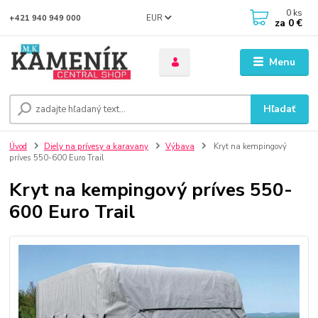
0
ks
EUR
+421 940 949 000
za
0 €
Menu
Hľadať
Úvod
Diely na prívesy a karavany
Výbava
Kryt na kempingový
príves 550-600 Euro Trail
Kryt na kempingový príves 550-
600 Euro Trail