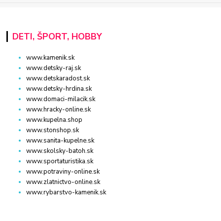
DETI, ŠPORT, HOBBY
www.kamenik.sk
www.detsky-raj.sk
www.detskaradost.sk
www.detsky-hrdina.sk
www.domaci-milacik.sk
www.hracky-online.sk
www.kupelna.shop
www.stonshop.sk
www.sanita-kupelne.sk
www.skolsky-batoh.sk
www.sportaturistika.sk
www.potraviny-online.sk
www.zlatnictvo-online.sk
www.rybarstvo-kamenik.sk