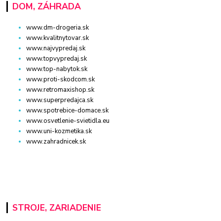
DOM, ZÁHRADA
www.dm-drogeria.sk
www.kvalitnytovar.sk
www.najvypredaj.sk
www.topvypredaj.sk
www.top-nabytok.sk
www.proti-skodcom.sk
www.retromaxishop.sk
www.superpredajca.sk
www.spotrebice-domace.sk
www.osvetlenie-svietidla.eu
www.uni-kozmetika.sk
www.zahradnicek.sk
STROJE, ZARIADENIE