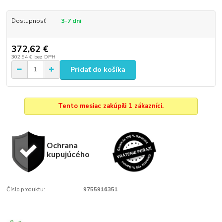
Dostupnosť
3-7 dni
372,62 €
302,94 €
bez DPH
Pridať do košíka
Tento mesiac zakúpili 1 zákazníci.
Ochrana
kupujúcého
Číslo produktu:
9755916351