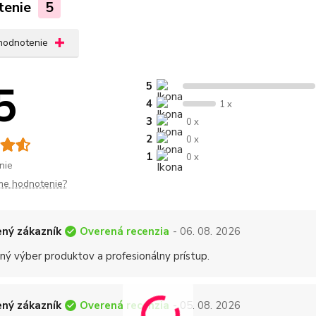
tenie
5
 hodnotenie
5
5
4
1 x
3
0 x
2
0 x
1
0 x
nie
me hodnotenie?
Overená recenzia
ný zákazník
- 06. 08. 2026
ný výber produktov a profesionálny prístup.
Overená recenzia
ný zákazník
- 05. 08. 2026