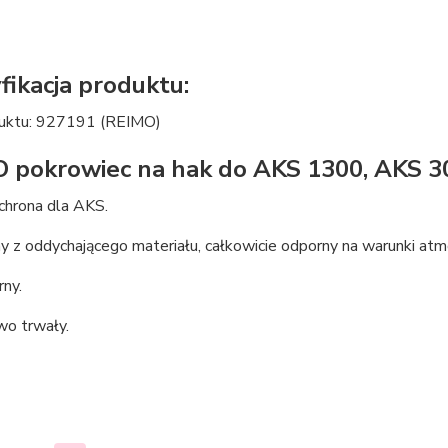
fikacja produktu:
uktu: 927191 (REIMO)
 pokrowiec na hak do AKS 1300, AKS 3
chrona dla AKS.
 z oddychającego materiału, całkowicie odporny na warunki atm
rny.
o trwały.