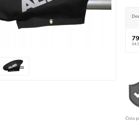
Dos
79
64,
Číslo p