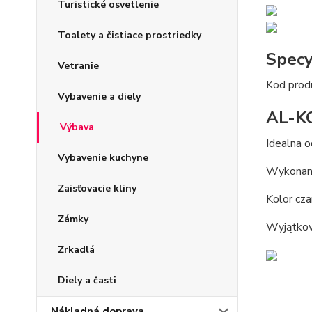
Turistické osvetlenie
Toalety a čistiace prostriedky
Specy
Vetranie
Kod prod
Vybavenie a diely
AL-KO
Výbava
Idealna o
Vybavenie kuchyne
Wykonany
Zaisťovacie kliny
Kolor cza
Zámky
Wyjątkow
Zrkadlá
Diely a časti
Nákladná doprava