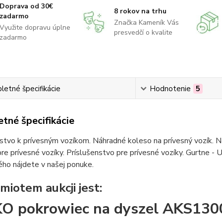
Doprava od 30€
8 rokov na trhu
zadarmo
Značka Kameník Vás
Využite dopravu úplne
presvedčí o kvalite
zadarmo
etné špecifikácie
Hodnotenie
5
tné špecifikácie
stvo k prívesným vozíkom. Náhradné koleso na prívesný vozík. Ná
re prívesné vozíky. Príslušenstvo pre prívesné vozíky. Gurtne - U
ho nájdete v našej ponuke.
miotem aukcji jest:
O pokrowiec na dyszel AKS1300