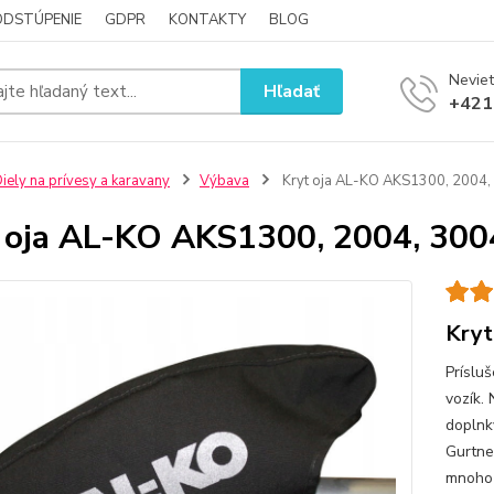
ODSTÚPENIE
GDPR
KONTAKTY
BLOG
Neviet
Hľadať
+421
iely na prívesy a karavany
Výbava
Kryt oja AL-KO AKS1300, 2004,
 oja AL-KO AKS1300, 2004, 300
Kryt
Príslu
vozík.
doplnky
Gurtne
mnoho 