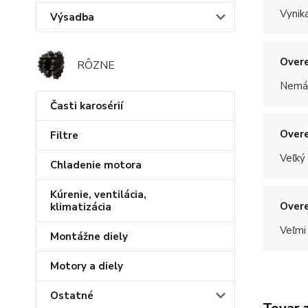
Vynik
Výsadba
Overe
RÔZNE
Nemám
Časti karosérií
Overe
Filtre
Veľký
Chladenie motora
Kúrenie, ventilácia,
Overe
klimatizácia
Veľmi
Montážne diely
Motory a diely
Ostatné