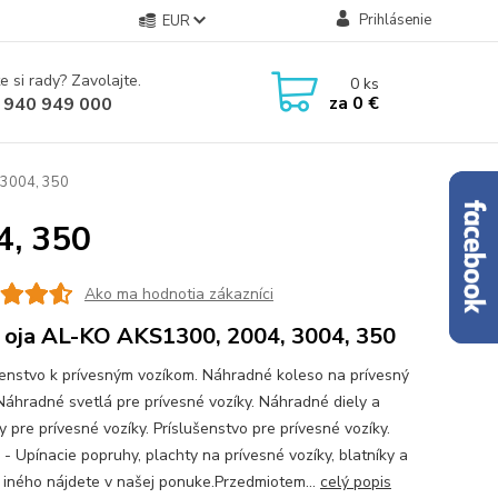
Prihlásenie
EUR
e si rady? Zavolajte.
0
ks
za
0 €
 940 949 000
 3004, 350
4, 350
Ako ma hodnotia zákazníci
 oja AL-KO AKS1300, 2004, 3004, 350
šenstvo k prívesným vozíkom. Náhradné koleso na prívesný
 Náhradné svetlá pre prívesné vozíky. Náhradné diely a
 pre prívesné vozíky. Príslušenstvo pre prívesné vozíky.
 - Upínacie popruhy, plachty na prívesné vozíky, blatníky a
iného nájdete v našej ponuke.Przedmiotem...
celý popis