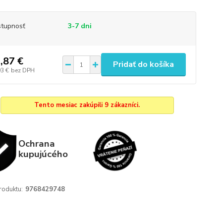
tupnosť
3-7 dni
,87 €
Pridať do košíka
93 €
bez DPH
Tento mesiac zakúpili 9 zákazníci.
Ochrana
kupujúcého
roduktu:
9768429748