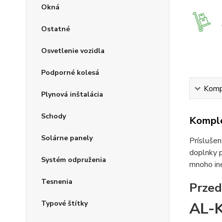
Okná
Ostatné
Osvetlenie vozidla
Podporné kolesá
Kompl
Plynová inštalácia
Schody
Komple
Solárne panely
Príslušen
doplnky p
Systém odpruženia
mnoho iné
Tesnenia
Przed
Typové štítky
AL-K