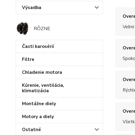
Výsadba
Overe
Veľmi
RÔZNE
Časti karosérií
Overe
Spoko
Filtre
Chladenie motora
Overe
Kúrenie, ventilácia,
Rýchle
klimatizácia
Montážne diely
Overe
Motory a diely
Všetk
Ostatné