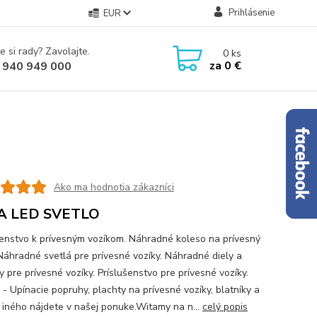
Prihlásenie
EUR
e si rady? Zavolajte.
0
ks
za
0 €
 940 949 000
Ako ma hodnotia zákazníci
A LED SVETLO
šenstvo k prívesným vozíkom. Náhradné koleso na prívesný
 Náhradné svetlá pre prívesné vozíky. Náhradné diely a
 pre prívesné vozíky. Príslušenstvo pre prívesné vozíky.
 - Upínacie popruhy, plachty na prívesné vozíky, blatníky a
iného nájdete v našej ponuke.Witamy na n...
celý popis