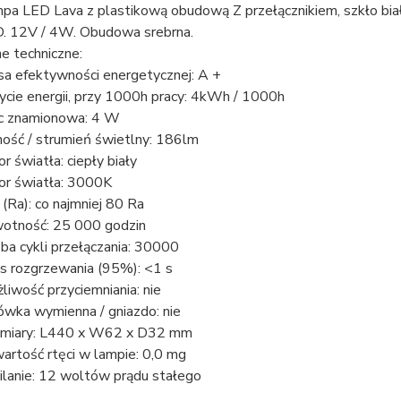
pa LED Lava z plastikową obudową Z przełącznikiem, szkło bi
. 12V / 4W. Obudowa srebrna.
e techniczne:
sa efektywności energetycznej: A +
ycie energii, przy 1000h pracy: 4kWh / 1000h
 znamionowa: 4 W
ność / strumień świetlny: 186lm
or światła: ciepły biały
or światła: 3000K
 (Ra): co najmniej 80 Ra
otność: 25 000 godzin
zba cykli przełączania: 30000
s rozgrzewania (95%): <1 s
liwość przyciemniania: nie
ówka wymienna / gniazdo: nie
iary: L440 x W62 x D32 mm
artość rtęci w lampie: 0,0 mg
ilanie: 12 woltów prądu stałego