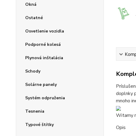
Okná
Ostatné
Osvetlenie vozidla
Podporné kolesá
Kompl
Plynová inštalácia
Schody
Komple
Solárne panely
Príslušen
doplnky p
Systém odpruženia
mnoho iné
Tesnenia
Witamy na
Typové štítky
Opis