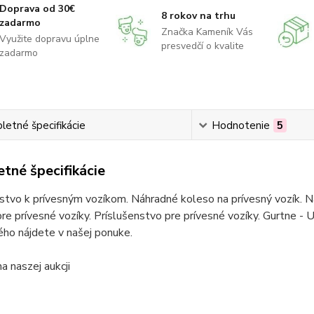
Doprava od 30€
8 rokov na trhu
zadarmo
Značka Kameník Vás
Využite dopravu úplne
presvedčí o kvalite
zadarmo
etné špecifikácie
Hodnotenie
5
tné špecifikácie
stvo k prívesným vozíkom. Náhradné koleso na prívesný vozík. Ná
re prívesné vozíky. Príslušenstvo pre prívesné vozíky. Gurtne - U
ho nájdete v našej ponuke.
 naszej aukcji