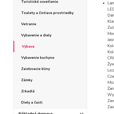
Turistické osvetlenie
Lam
LED
Toalety a čistiace prostriedky
Dan
Kla
Vetranie
Zuż
Moc
Vybavenie a diely
Jas
Kol
Výbava
Kol
Vybavenie kuchyne
CRI
Żyw
Zaisťovacie kliny
Lic
Cza
Zámky
Moż
Żar
Zrkadlá
Wym
Zaw
Diely a časti
Zas
Nákladná doprava