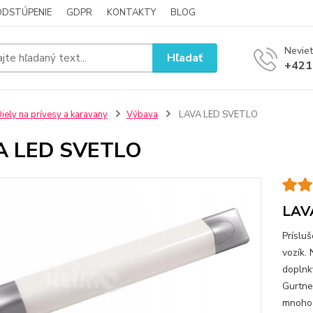
ODSTÚPENIE
GDPR
KONTAKTY
BLOG
Neviet
Hľadať
+421
iely na prívesy a karavany
Výbava
LAVA LED SVETLO
A LED SVETLO
LAV
Príslu
vozík.
doplnky
Gurtne
mnoho 