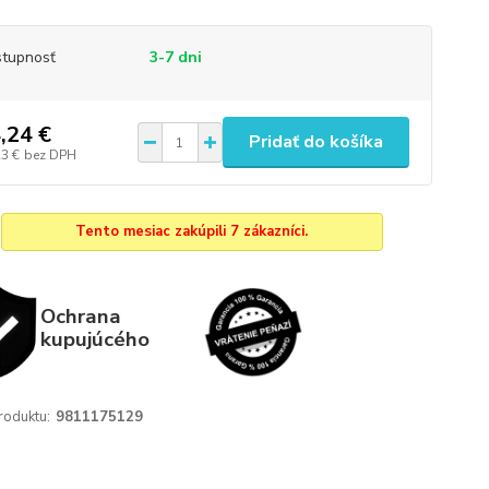
tupnosť
3-7 dni
,24 €
Pridať do košíka
23 €
bez DPH
Tento mesiac zakúpili 7 zákazníci.
Ochrana
kupujúcého
roduktu:
9811175129