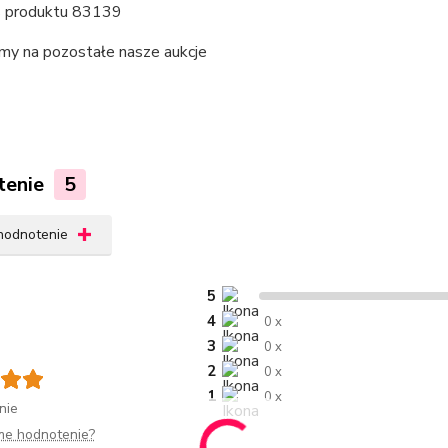
 produktu 83139
my na pozostałe nasze aukcje
tenie
5
 hodnotenie
5
4
0 x
3
0 x
2
0 x
1
0 x
nie
me hodnotenie?