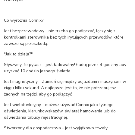
Co wyróżnia Connix?
Jest bezprzewodowy - nie trzeba go podłączać, łączy się z
kontrolkami sterownika bez tych irytujących przewodów, które
zawsze są przeszkodą.
"Jak to działa?"
Słyszymy, że pytasz - jest ładowalny! Ładuj przez 4 godziny aby
uzyskać 10 godzin jasnego światła.
Jest magnetyczny - Zamień się między pojazdami i maszynami w
ciągu kilku sekund. A najlepsze jest to, że nie potrzebujesz
żadnych narzędzi, aby go podłączyć.
Jest wielofunkcyjny - możesz używać Connix jako tylnego
oświetlenia, kierunkowskazów, świateł hamowania lub do
oświetlania tablicy rejestracyjnej.
Stworzony dla gospodarstwa - jest wyjątkowo trwały