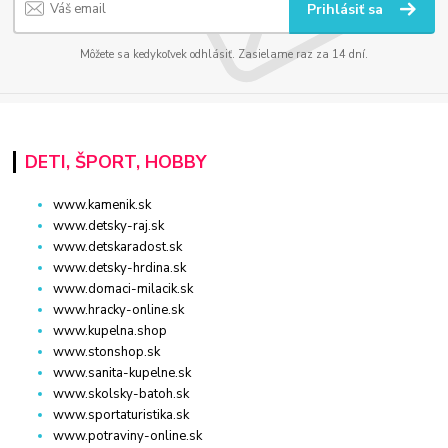
Prihlásiť sa
Môžete sa kedykoľvek odhlásiť. Zasielame raz za 14 dní.
DETI, ŠPORT, HOBBY
www.kamenik.sk
www.detsky-raj.sk
www.detskaradost.sk
www.detsky-hrdina.sk
www.domaci-milacik.sk
www.hracky-online.sk
www.kupelna.shop
www.stonshop.sk
www.sanita-kupelne.sk
www.skolsky-batoh.sk
www.sportaturistika.sk
www.potraviny-online.sk