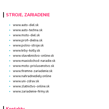
STROJE, ZARIADENIE
www.auto-diel.sk
www.auto-techna.sk
www.moto-diel.sk
www.profi-dielna.sk
www.polno-stroje.sk
www.krby-kotly.sk
www.stavebnictvo-online.sk
www.maxiobchod-naradie.sk
www.moto-prislusenstvo.sk
www.firemne-zariadenie.sk
www.nahradnediely.online
www.uni-zdrav.sk
www.zlatnictvo-online.sk
www.zariadenie-firmy.sk
Kontakty