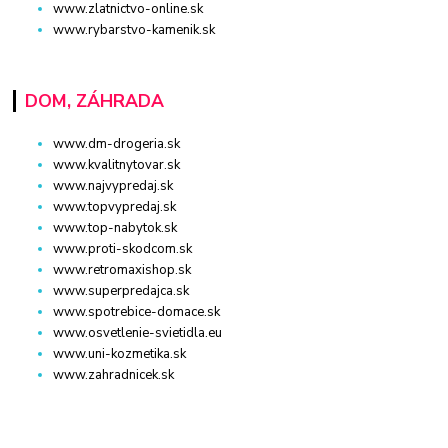
www.zlatnictvo-online.sk
www.rybarstvo-kamenik.sk
DOM, ZÁHRADA
www.dm-drogeria.sk
www.kvalitnytovar.sk
www.najvypredaj.sk
www.topvypredaj.sk
www.top-nabytok.sk
www.proti-skodcom.sk
www.retromaxishop.sk
www.superpredajca.sk
www.spotrebice-domace.sk
www.osvetlenie-svietidla.eu
www.uni-kozmetika.sk
www.zahradnicek.sk