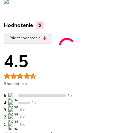
Hodnotenie
5
Pridať hodnotenie
4.5
5 hodnotenie
5
4 x
4
1 x
3
0 x
2
0 x
1
0 x