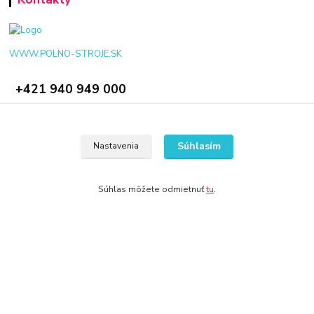
WWW.POLNO-STROJE.SK
+421 940 949 000
info@polno-stroje.sk
Súhlasím
Nastavenia
Súhlas môžete odmietnuť
tu
.
© 2024 Všetky práva vyhradené KAMENIK.SK
Vytvorené na
Eshop-rychlo.sk