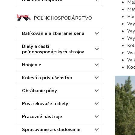
Mal
Mat
Pod
POĽNOHOSPODÁRSTVO
Wym
Wys
Balíkovanie a zbieranie sena
Wym
Kol
Diely a časti
poľnohospodárskych strojov
Wag
W k
Hnojenie
Kod
Kolesá a príslušenstvo
Obrábanie pôdy
Postrekovače a diely
Pracovné nástroje
Spracovanie a skladovanie