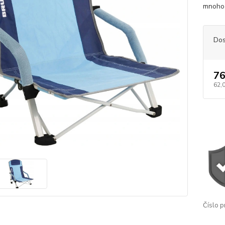
mnoho 
Dos
76
62,
Číslo p