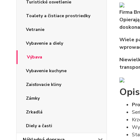
Turistické osvetlenie
Firma Br
Toalety a čistiace prostriedky
Opierają
doskonal
Vetranie
Wiele pa
Vybavenie a diely
wprowad
Výbava
Niewielk
transpor
Vybavenie kuchyne
Zaisťovacie kliny
Opis
Zámky
Pr
Ser
Zrkadlá
Krz
Diely a časti
Wyt
Sta
Nákladná doprava