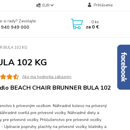
Prihlásenie
EUR
e si rady? Zavolajte.
0
ks
za
0 €
 940 949 000
R BULA 102 KG
ULA 102 KG
Ako ma hodnotia zákazníci
adlo BEACH CHAIR BRUNNER BULA 102
šenstvo k prívesným vozíkom. Náhradné koleso na prívesný
 Náhradné svetlá pre prívesné vozíky. Náhradné diely a
 pre prívesné vozíky. Príslušenstvo pre prívesné vozíky.
 - Upínacie popruhy, plachty na prívesné vozíky, blatníky a