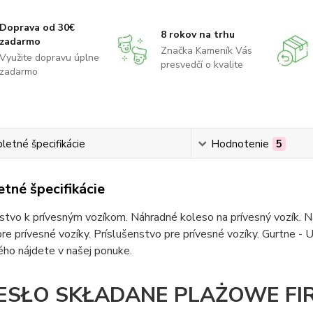
Doprava od 30€
8 rokov na trhu
zadarmo
Značka Kameník Vás
Využite dopravu úplne
presvedčí o kvalite
zadarmo
etné špecifikácie
Hodnotenie
5
tné špecifikácie
stvo k prívesným vozíkom. Náhradné koleso na prívesný vozík. Ná
re prívesné vozíky. Príslušenstvo pre prívesné vozíky. Gurtne - U
ho nájdete v našej ponuke.
ESŁO SKŁADANE PLAŻOWE FI