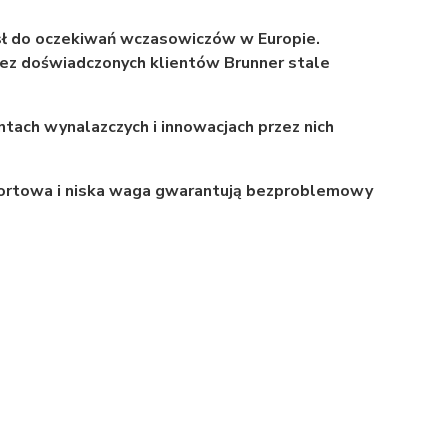
ysł do oczekiwań wczasowiczów w Europie.
rzez doświadczonych klientów Brunner stale
tach wynalazczych i innowacjach przez nich
sportowa i niska waga gwarantują bezproblemowy