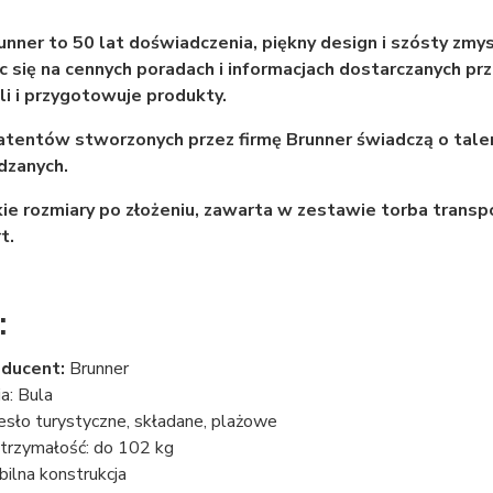
unner to 50 lat doświadczenia, piękny design i szósty zm
c się na cennych poradach i informacjach dostarczanych p
i i przygotowuje produkty.
tentów stworzonych przez firmę Brunner świadczą o talen
zanych.
ie rozmiary po złożeniu, zawarta w zestawie torba tran
t.
:
oducent:
Brunner
ia: Bula
esło turystyczne, składane, plażowe
rzymałość: do 102 kg
bilna konstrukcja