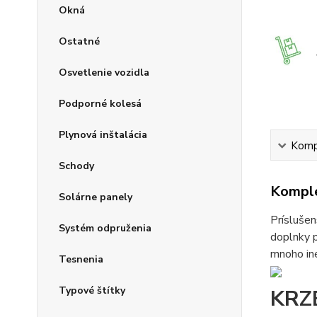
Okná
Ostatné
Osvetlenie vozidla
Podporné kolesá
Plynová inštalácia
Kompl
Schody
Komple
Solárne panely
Príslušen
Systém odpruženia
doplnky p
mnoho iné
Tesnenia
Typové štítky
KRZ