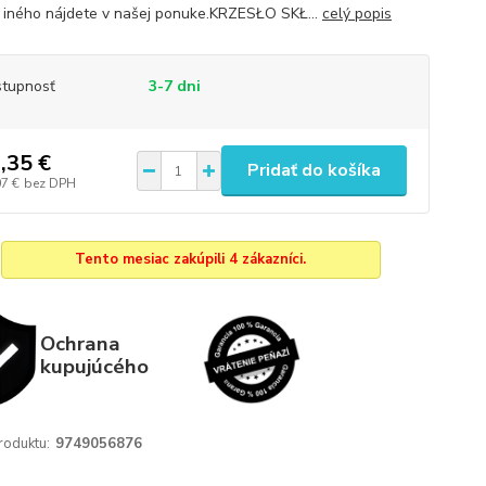
iného nájdete v našej ponuke.KRZESŁO SKŁ...
celý popis
tupnosť
3-7 dni
,35 €
Pridať do košíka
07 €
bez DPH
Tento mesiac zakúpili 4 zákazníci.
Ochrana
kupujúcého
roduktu:
9749056876