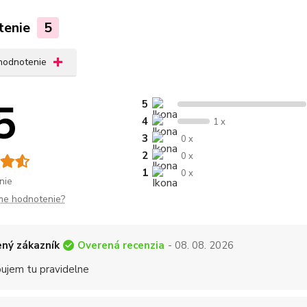
tenie
5
 hodnotenie
5
5
4
1 x
3
0 x
2
0 x
1
0 x
nie
me hodnotenie?
Overená recenzia
ný zákazník
- 08. 08. 2026
ujem tu pravidelne