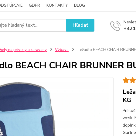
ODSTÚPENIE
GDPR
KONTAKTY
BLOG
Neviet
Hľadať
+421
iely na prívesy a karavany
Výbava
Ležadlo BEACH CHAIR BRUNNE
adlo BEACH CHAIR BRUNNER B
Lež
KG
Príslu
vozík.
doplnky
Gurtne