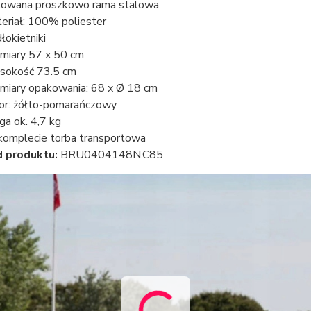
owana proszkowo rama stalowa
eriał: 100% poliester
łokietniki
iary 57 x 50 cm
okość 73.5 cm
iary opakowania: 68 x Ø 18 cm
or: żółto-pomarańczowy
a ok. 4,7 kg
omplecie torba transportowa
 produktu:
BRU0404148N.C85