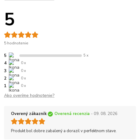
5
5 hodnotenie
5
5 x
4
0 x
3
0 x
2
0 x
1
0 x
Ako overíme hodnotenie?
Overený zákazník
Overená recenzia
- 09. 08. 2026
Produkt bol dobre zabalený a dorazil v perfektnom stave.