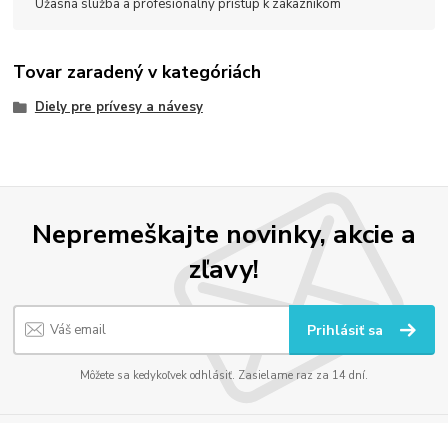
Úžasná služba a profesionálny prístup k zákazníkom
Tovar zaradený v kategóriách
Diely pre prívesy a návesy
Nepremeškajte novinky, akcie a
zľavy!
Prihlásiť sa
Môžete sa kedykoľvek odhlásiť. Zasielame raz za 14 dní.