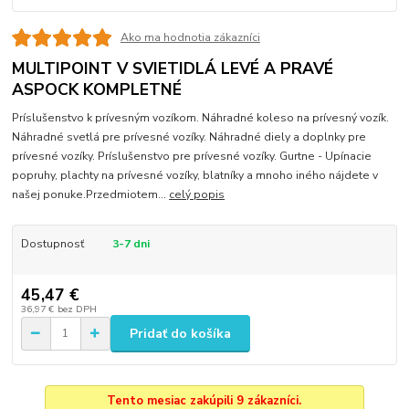
Ako ma hodnotia zákazníci
MULTIPOINT V SVIETIDLÁ LEVÉ A PRAVÉ
ASPOCK KOMPLETNÉ
Príslušenstvo k prívesným vozíkom. Náhradné koleso na prívesný vozík.
Náhradné svetlá pre prívesné vozíky. Náhradné diely a doplnky pre
prívesné vozíky. Príslušenstvo pre prívesné vozíky. Gurtne - Upínacie
popruhy, plachty na prívesné vozíky, blatníky a mnoho iného nájdete v
našej ponuke.Przedmiotem...
celý popis
Dostupnosť
3-7 dni
45,47 €
36,97 €
bez DPH
Pridať do košíka
Tento mesiac zakúpili 9 zákazníci.