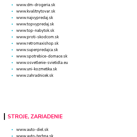
www.dm-drogeria.sk
www.kvalitnytovar.sk
www.najvypredaj.sk
www.topvypredaj.sk
www.top-nabytok.sk
www.proti-skodcom.sk
www.retromaxishop.sk
www.superpredajca.sk
www.spotrebice-domace.sk
www.osvetlenie-svietidla.eu
www.uni-kozmetika.sk
www.zahradnicek.sk
STROJE, ZARIADENIE
www.auto-diel.sk
www.auto-techna.sk