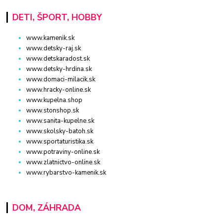
DETI, ŠPORT, HOBBY
www.kamenik.sk
www.detsky-raj.sk
www.detskaradost.sk
www.detsky-hrdina.sk
www.domaci-milacik.sk
www.hracky-online.sk
www.kupelna.shop
www.stonshop.sk
www.sanita-kupelne.sk
www.skolsky-batoh.sk
www.sportaturistika.sk
www.potraviny-online.sk
www.zlatnictvo-online.sk
www.rybarstvo-kamenik.sk
DOM, ZÁHRADA