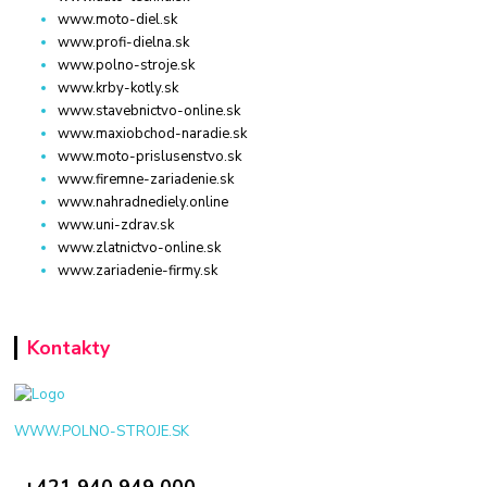
www.moto-diel.sk
www.profi-dielna.sk
www.polno-stroje.sk
www.krby-kotly.sk
www.stavebnictvo-online.sk
www.maxiobchod-naradie.sk
www.moto-prislusenstvo.sk
www.firemne-zariadenie.sk
www.nahradnediely.online
www.uni-zdrav.sk
www.zlatnictvo-online.sk
www.zariadenie-firmy.sk
Kontakty
WWW.POLNO-STROJE.SK
+421 940 949 000