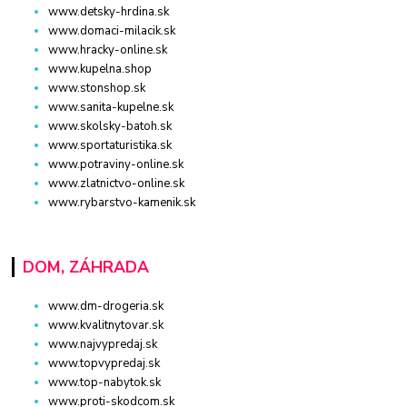
www.detsky-hrdina.sk
www.domaci-milacik.sk
www.hracky-online.sk
www.kupelna.shop
www.stonshop.sk
www.sanita-kupelne.sk
www.skolsky-batoh.sk
www.sportaturistika.sk
www.potraviny-online.sk
www.zlatnictvo-online.sk
www.rybarstvo-kamenik.sk
DOM, ZÁHRADA
www.dm-drogeria.sk
www.kvalitnytovar.sk
www.najvypredaj.sk
www.topvypredaj.sk
www.top-nabytok.sk
www.proti-skodcom.sk