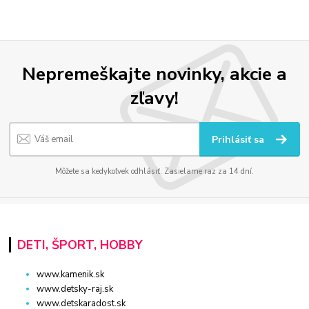
Nepremeškajte novinky, akcie a
zľavy!
Prihlásiť sa
Môžete sa kedykoľvek odhlásiť. Zasielame raz za 14 dní.
DETI, ŠPORT, HOBBY
www.kamenik.sk
www.detsky-raj.sk
www.detskaradost.sk