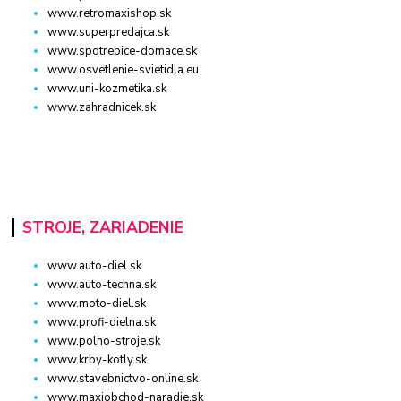
www.retromaxishop.sk
www.superpredajca.sk
www.spotrebice-domace.sk
www.osvetlenie-svietidla.eu
www.uni-kozmetika.sk
www.zahradnicek.sk
STROJE, ZARIADENIE
www.auto-diel.sk
www.auto-techna.sk
www.moto-diel.sk
www.profi-dielna.sk
www.polno-stroje.sk
www.krby-kotly.sk
www.stavebnictvo-online.sk
www.maxiobchod-naradie.sk