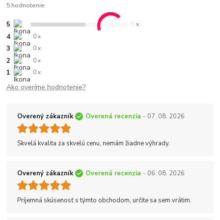
5 hodnotenie
5
5 x
4
0 x
3
0 x
2
0 x
1
0 x
Ako overíme hodnotenie?
Overený zákazník
Overená recenzia
- 07. 08. 2026
Skvelá kvalita za skvelú cenu, nemám žiadne výhrady.
Overený zákazník
Overená recenzia
- 06. 08. 2026
Príjemná skúsenosť s týmto obchodom, určite sa sem vrátim.