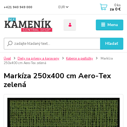
0
ks
EUR
+421 940 949 000
za
0 €
Menu
Hľadať
Úvod
Diely na prívesy a karavany
Koberce a podložky
Markíza
250x400 cm Aero-Tex zelená
Markíza 250x400 cm Aero-Tex
zelená