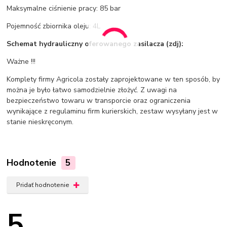
Maksymalne ciśnienie pracy: 85 bar
Pojemność zbiornika oleju: 4L
Schemat hydrauliczny oferowanego zasilacza (zdj):
Ważne !!!
Komplety firmy Agricola zostały zaprojektowane w ten sposób, by
można je było łatwo samodzielnie złożyć. Z uwagi na
bezpieczeństwo towaru w transporcie oraz ograniczenia
wynikające z regulaminu firm kurierskich, zestaw wysyłany jest w
stanie nieskręconym.
Hodnotenie
5
Pridať hodnotenie
5