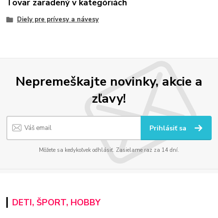
Tovar zaradený v kategóriách
Diely pre prívesy a návesy
Nepremeškajte novinky, akcie a
zľavy!
Prihlásiť sa
Môžete sa kedykoľvek odhlásiť. Zasielame raz za 14 dní.
DETI, ŠPORT, HOBBY