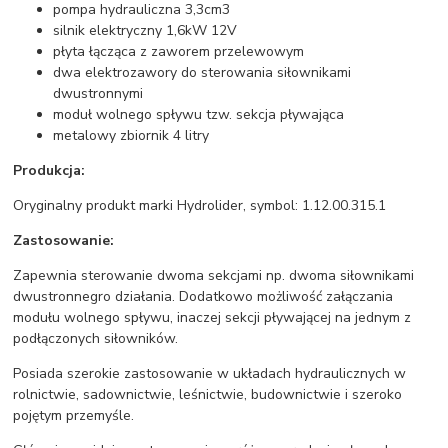
pompa hydrauliczna 3,3cm3
silnik elektryczny 1,6kW 12V
płyta łącząca z zaworem przelewowym
dwa elektrozawory do sterowania siłownikami
dwustronnymi
moduł wolnego spływu tzw. sekcja pływająca
metalowy zbiornik 4 litry
Produkcja:
Oryginalny produkt marki Hydrolider, symbol: 1.12.00.315.1
Zastosowanie:
Zapewnia sterowanie dwoma sekcjami np. dwoma siłownikami
dwustronnegro działania. Dodatkowo możliwość załączania
modułu wolnego spływu, inaczej sekcji pływającej na jednym z
podłączonych siłowników.
Posiada szerokie zastosowanie w układach hydraulicznych w
rolnictwie, sadownictwie, leśnictwie, budownictwie i szeroko
pojętym przemyśle.