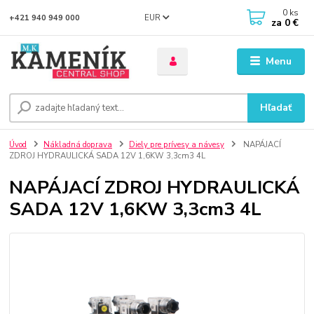
0
ks
EUR
+421 940 949 000
za
0 €
Menu
Hľadať
Úvod
Nákladná doprava
Diely pre prívesy a návesy
NAPÁJACÍ
ZDROJ HYDRAULICKÁ SADA 12V 1,6KW 3,3cm3 4L
NAPÁJACÍ ZDROJ HYDRAULICKÁ
SADA 12V 1,6KW 3,3cm3 4L