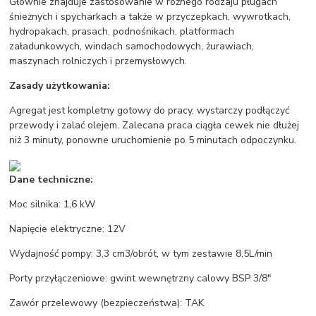
Głównie znajduje zastosowanie w różnego rodzaju pługach
śnieżnych i spycharkach a także w przyczepkach, wywrotkach,
hydropakach, prasach, podnośnikach, platformach
załadunkowych, windach samochodowych, żurawiach,
maszynach rolniczych i przemysłowych.
Zasady użytkowania:
Agregat jest kompletny gotowy do pracy, wystarczy podłączyć
przewody i zalać olejem. Zalecana praca ciągła cewek nie dłużej
niż 3 minuty, ponowne uruchomienie po 5 minutach odpoczynku.
Dane techniczne:
Moc silnika: 1,6 kW
Napięcie elektryczne: 12V
Wydajność pompy: 3,3 cm3/obrót, w tym zestawie 8,5L/min
Porty przyłączeniowe: gwint wewnętrzny calowy BSP 3/8"
Zawór przelewowy (bezpieczeństwa): TAK