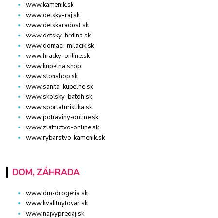
www.kamenik.sk
www.detsky-raj.sk
www.detskaradost.sk
www.detsky-hrdina.sk
www.domaci-milacik.sk
www.hracky-online.sk
www.kupelna.shop
www.stonshop.sk
www.sanita-kupelne.sk
www.skolsky-batoh.sk
www.sportaturistika.sk
www.potraviny-online.sk
www.zlatnictvo-online.sk
www.rybarstvo-kamenik.sk
DOM, ZÁHRADA
www.dm-drogeria.sk
www.kvalitnytovar.sk
www.najvypredaj.sk