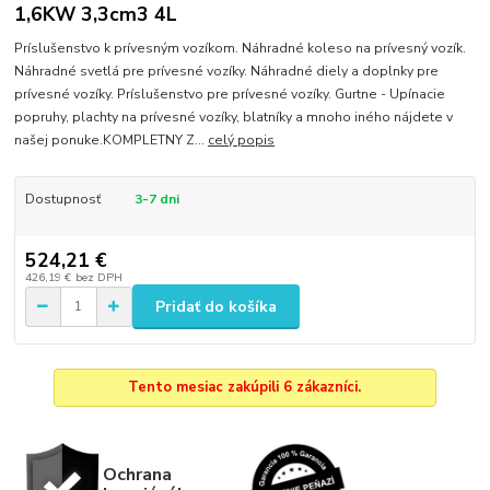
1,6KW 3,3cm3 4L
Príslušenstvo k prívesným vozíkom. Náhradné koleso na prívesný vozík.
Náhradné svetlá pre prívesné vozíky. Náhradné diely a doplnky pre
prívesné vozíky. Príslušenstvo pre prívesné vozíky. Gurtne - Upínacie
popruhy, plachty na prívesné vozíky, blatníky a mnoho iného nájdete v
našej ponuke.KOMPLETNY Z...
celý popis
Dostupnosť
3-7 dni
524,21 €
426,19 €
bez DPH
Pridať do košíka
Tento mesiac zakúpili 6 zákazníci.
Ochrana