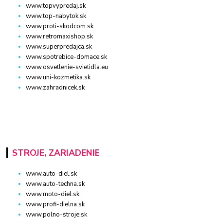
www.topvypredaj.sk
www.top-nabytok.sk
www.proti-skodcom.sk
www.retromaxishop.sk
www.superpredajca.sk
www.spotrebice-domace.sk
www.osvetlenie-svietidla.eu
www.uni-kozmetika.sk
www.zahradnicek.sk
STROJE, ZARIADENIE
www.auto-diel.sk
www.auto-techna.sk
www.moto-diel.sk
www.profi-dielna.sk
www.polno-stroje.sk