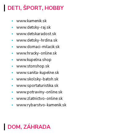
DETI, ŠPORT, HOBBY
www.kamenik.sk
www.detsky-raj.sk
www.detskaradost.sk
www.detsky-hrdina.sk
www.domaci-milacik.sk
www.hracky-online.sk
www.kupelna.shop
www.stonshop.sk
www.sanita-kupelne.sk
www.skolsky-batoh.sk
www.sportaturistika.sk
www.potraviny-online.sk
www.zlatnictvo-online.sk
www.rybarstvo-kamenik.sk
DOM, ZÁHRADA