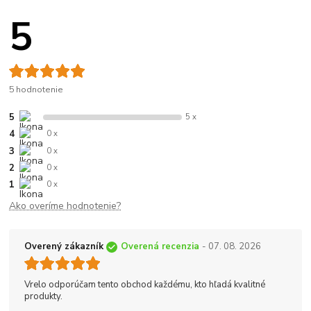
5
5 hodnotenie
5
5 x
4
0 x
3
0 x
2
0 x
1
0 x
Ako overíme hodnotenie?
Overený zákazník
Overená recenzia
- 07. 08. 2026
Vrelo odporúčam tento obchod každému, kto hľadá kvalitné
produkty.