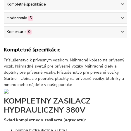
Kompletné špecifikácie
Hodnotenie
5
Komentáre
0
Kompletné špecifikácie
Príslušenstvo k prívesným vozíkom. Náhradné koleso na prívesný
vozík. Náhradné svetlá pre prívesné vozíky. Náhradné diely a
doplnky pre prívesné vozíky. Príslušenstvo pre prívesné vozíky.
Gurtne - Upínacie popruhy, plachty na prívesné vozíky, blatníky a
mnoho iného nájdete v našej ponuke.
KOMPLETNY ZASILACZ
HYDRAULICZNY 380V
Skład kompletnego zasilacza (agregatu):
pompa hydrauliczna 2,0cm3