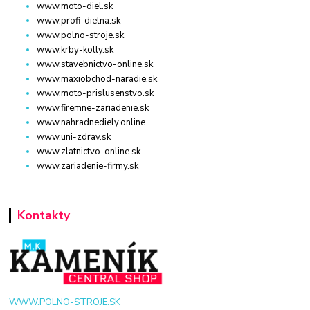
www.moto-diel.sk
www.profi-dielna.sk
www.polno-stroje.sk
www.krby-kotly.sk
www.stavebnictvo-online.sk
www.maxiobchod-naradie.sk
www.moto-prislusenstvo.sk
www.firemne-zariadenie.sk
www.nahradnediely.online
www.uni-zdrav.sk
www.zlatnictvo-online.sk
www.zariadenie-firmy.sk
Kontakty
WWW.POLNO-STROJE.SK