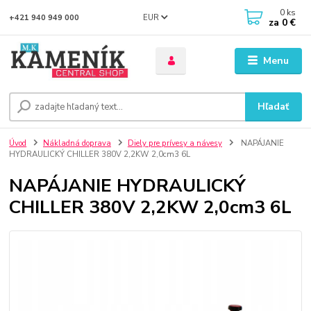
0
ks
EUR
+421 940 949 000
za
0 €
Menu
Hľadať
Úvod
Nákladná doprava
Diely pre prívesy a návesy
NAPÁJANIE
HYDRAULICKÝ CHILLER 380V 2,2KW 2,0cm3 6L
NAPÁJANIE HYDRAULICKÝ
CHILLER 380V 2,2KW 2,0cm3 6L