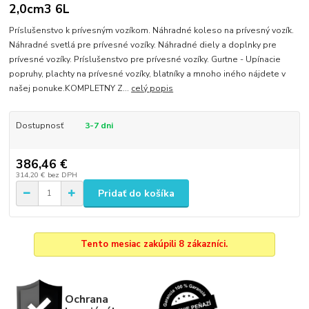
2,0cm3 6L
Príslušenstvo k prívesným vozíkom. Náhradné koleso na prívesný vozík.
Náhradné svetlá pre prívesné vozíky. Náhradné diely a doplnky pre
prívesné vozíky. Príslušenstvo pre prívesné vozíky. Gurtne - Upínacie
popruhy, plachty na prívesné vozíky, blatníky a mnoho iného nájdete v
našej ponuke.KOMPLETNY Z...
celý popis
Dostupnosť
3-7 dni
386,46 €
314,20 €
bez DPH
Pridať do košíka
Tento mesiac zakúpili 8 zákazníci.
Ochrana