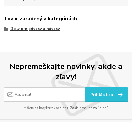
Tovar zaradený v kategóriách
Diely pre prívesy a návesy
Nepremeškajte novinky, akcie a
zľavy!
Prihlásiť sa
Môžete sa kedykoľvek odhlásiť. Zasielame raz za 14 dní.