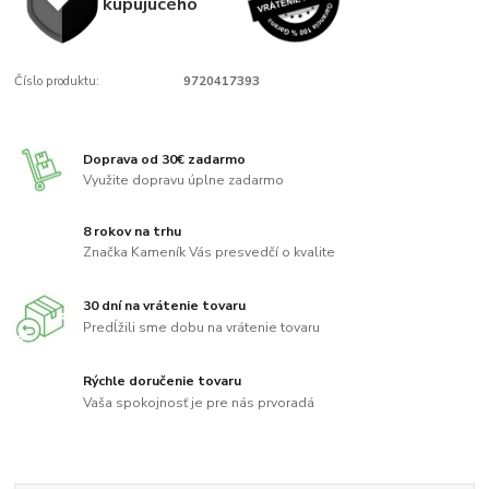
kupujúcého
Číslo produktu:
9720417393
Doprava od 30€ zadarmo
Využite dopravu úplne zadarmo
8 rokov na trhu
Značka Kameník Vás presvedčí o kvalite
30 dní na vrátenie tovaru
Predĺžili sme dobu na vrátenie tovaru
Rýchle doručenie tovaru
Vaša spokojnosť je pre nás prvoradá