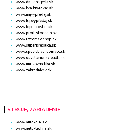
www.dm-drogeria.sk
www.kvalitnytovar.sk
www.najvypredaj.sk
www.topvypredaj.sk
www.top-nabytok.sk
www.proti-skodcom.sk
www.retromaxishop.sk
www.superpredajca.sk
www.spotrebice-domace.sk
www.osvetlenie-svietidla.eu
www.uni-kozmetika.sk
www.zahradnicek.sk
STROJE, ZARIADENIE
www.auto-diel.sk
www.auto-techna.sk