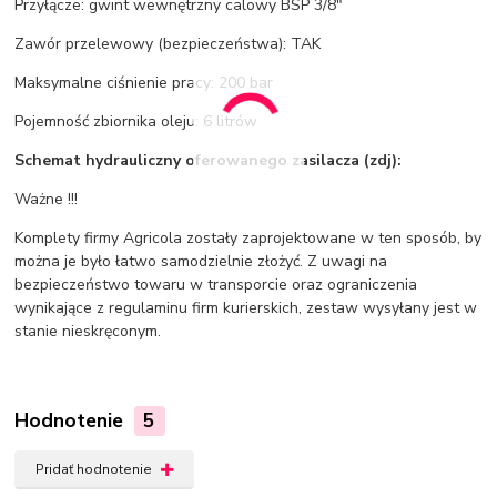
Przyłącze: gwint wewnętrzny calowy BSP 3/8"
Zawór przelewowy (bezpieczeństwa): TAK
Maksymalne ciśnienie pracy: 200 bar
Pojemność zbiornika oleju: 6 litrów
Schemat hydrauliczny oferowanego zasilacza (zdj):
Ważne !!!
Komplety firmy Agricola zostały zaprojektowane w ten sposób, by
można je było łatwo samodzielnie złożyć. Z uwagi na
bezpieczeństwo towaru w transporcie oraz ograniczenia
wynikające z regulaminu firm kurierskich, zestaw wysyłany jest w
stanie nieskręconym.
Hodnotenie
5
Pridať hodnotenie