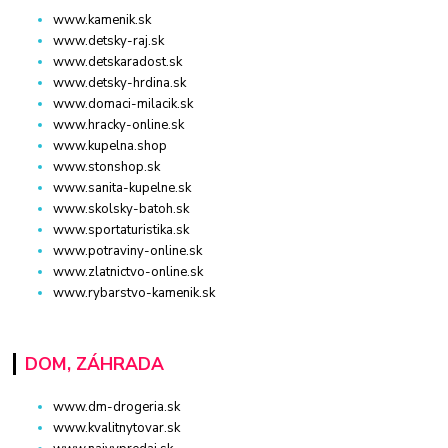
www.kamenik.sk
www.detsky-raj.sk
www.detskaradost.sk
www.detsky-hrdina.sk
www.domaci-milacik.sk
www.hracky-online.sk
www.kupelna.shop
www.stonshop.sk
www.sanita-kupelne.sk
www.skolsky-batoh.sk
www.sportaturistika.sk
www.potraviny-online.sk
www.zlatnictvo-online.sk
www.rybarstvo-kamenik.sk
DOM, ZÁHRADA
www.dm-drogeria.sk
www.kvalitnytovar.sk