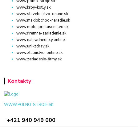
www.polno-stroje.sk
www.krby-kotly.sk
www.stavebnictvo-online.sk
www.maxiobchod-naradie.sk
www.moto-prislusenstvo.sk
www.firemne-zariadenie.sk
www.nahradnediely.online
www.uni-zdrav.sk
www.zlatnictvo-online.sk
www.zariadenie-firmy.sk
Kontakty
WWW.POLNO-STROJE.SK
+421 940 949 000
info@polno-stroje.sk