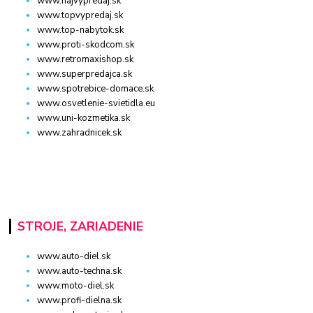
www.najvypredaj.sk
www.topvypredaj.sk
www.top-nabytok.sk
www.proti-skodcom.sk
www.retromaxishop.sk
www.superpredajca.sk
www.spotrebice-domace.sk
www.osvetlenie-svietidla.eu
www.uni-kozmetika.sk
www.zahradnicek.sk
STROJE, ZARIADENIE
www.auto-diel.sk
www.auto-techna.sk
www.moto-diel.sk
www.profi-dielna.sk