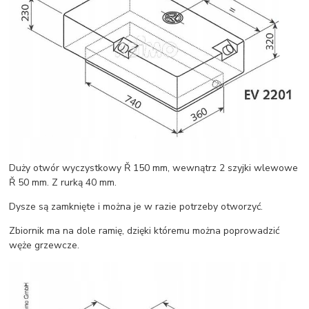
Duży otwór wyczystkowy Ř 150 mm, wewnątrz 2 szyjki wlewowe
Ř 50 mm. Z rurką 40 mm.
Dysze są zamknięte i można je w razie potrzeby otworzyć.
Zbiornik ma na dole ramię, dzięki któremu można poprowadzić
węże grzewcze.