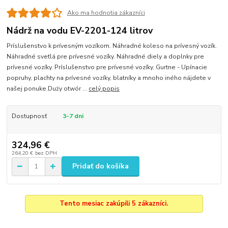
Ako ma hodnotia zákazníci
Nádrž na vodu EV-2201-124 litrov
Príslušenstvo k prívesným vozíkom. Náhradné koleso na prívesný vozík.
Náhradné svetlá pre prívesné vozíky. Náhradné diely a doplnky pre
prívesné vozíky. Príslušenstvo pre prívesné vozíky. Gurtne - Upínacie
popruhy, plachty na prívesné vozíky, blatníky a mnoho iného nájdete v
našej ponuke.Duży otwór ...
celý popis
Dostupnosť
3-7 dni
324,96 €
264,20 €
bez DPH
Pridať do košíka
Tento mesiac zakúpili 5 zákazníci.