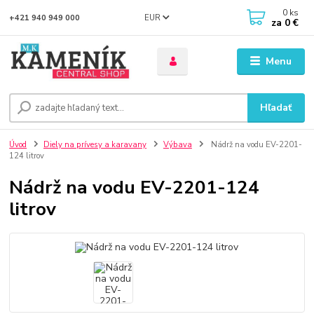
0
ks
EUR
+421 940 949 000
za
0 €
Menu
Hľadať
Úvod
Diely na prívesy a karavany
Výbava
Nádrž na vodu EV-2201-
124 litrov
Nádrž na vodu EV-2201-124
litrov