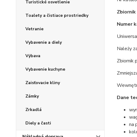
Turistické osvetlenie
Zbiornik
Toalety a čistiace prostriedky
Numer k
Vetranie
Uniwersal
Vybavenie a diely
Należy z
Výbava
Zbiornik 
Vybavenie kuchyne
Zmniejsza
Zaisťovacie kliny
Wewnętrz
Zámky
Dane tec
wym
Zrkadlá
wag
Diely a časti
na 
kol
Nákladná doprava