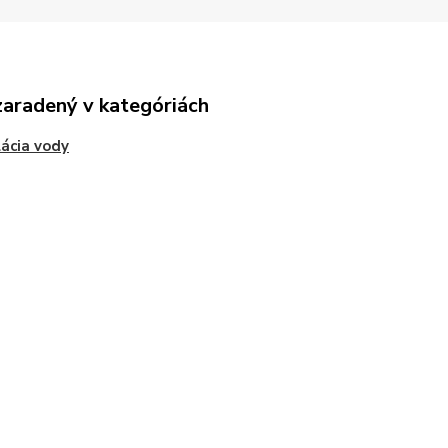
zaradený v kategóriách
lácia vody