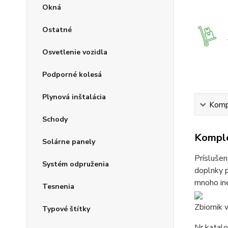
Okná
Ostatné
Osvetlenie vozidla
Podporné kolesá
Plynová inštalácia
Kompl
Schody
Komple
Solárne panely
Príslušen
Systém odpruženia
doplnky p
mnoho iné
Tesnenia
Zbiornik 
Typové štítky
Nr katal