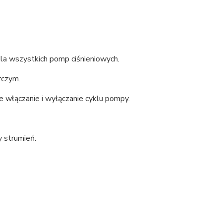
dla wszystkich pomp ciśnieniowych.
rczym.
e włączanie i wyłączanie cyklu pompy.
 strumień.