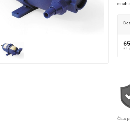
mnoho 
Dos
65
53,
Číslo p