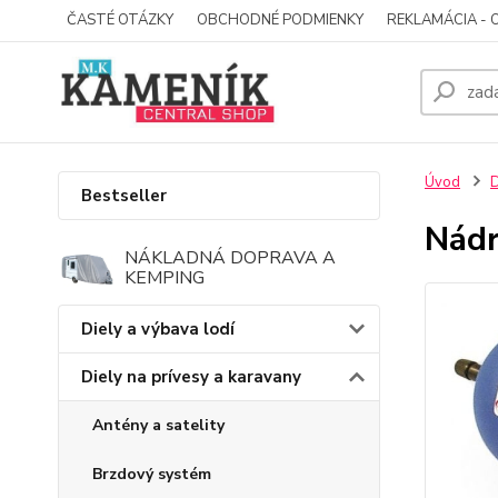
ČASTÉ OTÁZKY
OBCHODNÉ PODMIENKY
REKLAMÁCIA - 
Úvod
D
Bestseller
Nádr
NÁKLADNÁ DOPRAVA A
KEMPING
Diely a výbava lodí
Diely na prívesy a karavany
Antény a satelity
Brzdový systém