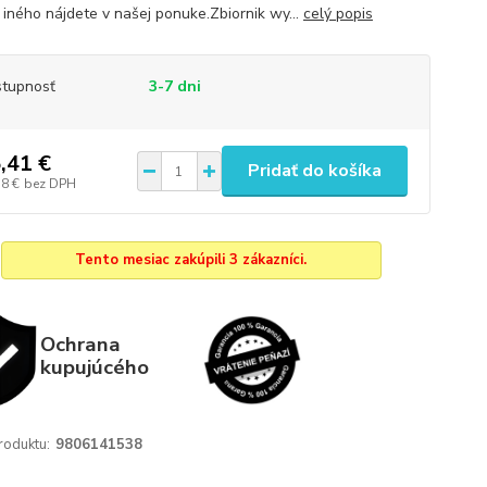
iného nájdete v našej ponuke.Zbiornik wy...
celý popis
tupnosť
3-7 dni
,41 €
Pridať do košíka
18 €
bez DPH
Tento mesiac zakúpili 3 zákazníci.
Ochrana
kupujúcého
roduktu:
9806141538