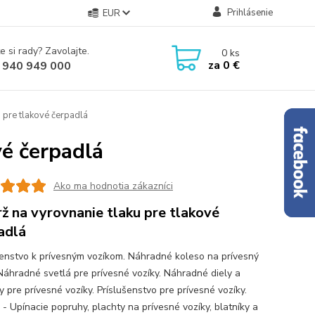
Prihlásenie
EUR
e si rady? Zavolajte.
0
ks
za
0 €
 940 949 000
 pre tlakové čerpadlá
vé čerpadlá
Ako ma hodnotia zákazníci
ž na vyrovnanie tlaku pre tlakové
adlá
šenstvo k prívesným vozíkom. Náhradné koleso na prívesný
 Náhradné svetlá pre prívesné vozíky. Náhradné diely a
 pre prívesné vozíky. Príslušenstvo pre prívesné vozíky.
 - Upínacie popruhy, plachty na prívesné vozíky, blatníky a