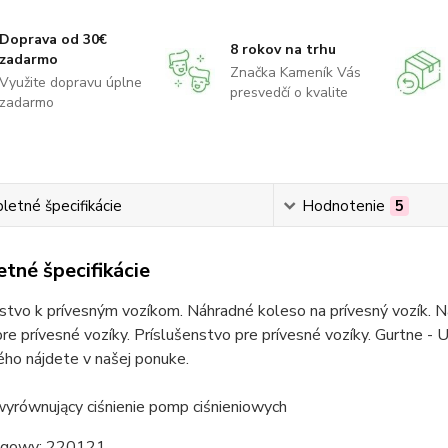
Doprava od 30€
8 rokov na trhu
zadarmo
Značka Kameník Vás
Využite dopravu úplne
presvedčí o kvalite
zadarmo
etné špecifikácie
Hodnotenie
5
tné špecifikácie
stvo k prívesným vozíkom. Náhradné koleso na prívesný vozík. Ná
re prívesné vozíky. Príslušenstvo pre prívesné vozíky. Gurtne - U
ho nájdete v našej ponuke.
wyrównujący ciśnienie pomp ciśnieniowych
ogowy: 220121