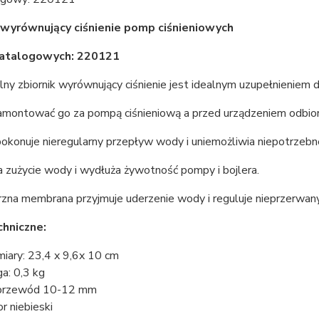
 wyrównujący ciśnienie pomp ciśnieniowych
atalogowych: 220121
ny zbiornik wyrównujący ciśnienie jest idealnym uzupełnieniem 
amontować go za pompą ciśnieniową a przed urządzeniem odbio
pokonuje nieregularny przepływ wody i uniemożliwia niepotrzebn
 zużycie wody i wydłuża żywotność pompy i bojlera.
na membrana przyjmuje uderzenie wody i reguluje nieprzerwany
hniczne:
iary: 23,4 x 9,6x 10 cm
a: 0,3 kg
przewód 10-12 mm
or niebieski