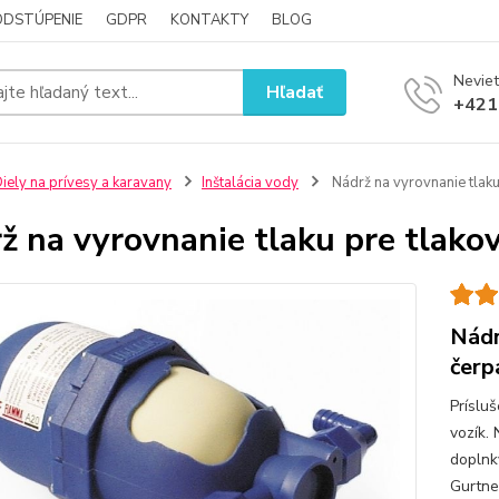
ODSTÚPENIE
GDPR
KONTAKTY
BLOG
Neviet
Hľadať
+421
iely na prívesy a karavany
Inštalácia vody
Nádrž na vyrovnanie tlaku
ž na vyrovnanie tlaku pre tlako
Nádr
čerp
Príslu
vozík.
doplnky
Gurtne