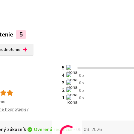
tenie
5
 hodnotenie
5
4
0 x
3
0 x
2
0 x
1
0 x
nie
me hodnotenie?
Overená recenzia
ný zákazník
- 08. 08. 2026