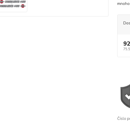
mnoho 
Dos
92
75,
Číslo p