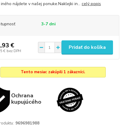
iného nájdete v našej ponuke.Naklejki in...
celý popis
tupnosť
3-7 dni
,93 €
Pridať do košíka
55 €
bez DPH
Tento mesiac zakúpili 1 zákazníci.
Ochrana
kupujúcého
roduktu:
9696981988