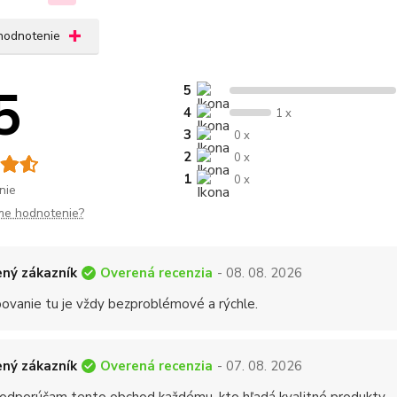
 hodnotenie
5
5
4
1 x
3
0 x
2
0 x
1
0 x
nie
me hodnotenie?
Overená recenzia
ný zákazník
- 08. 08. 2026
ovanie tu je vždy bezproblémové a rýchle.
Overená recenzia
ný zákazník
- 07. 08. 2026