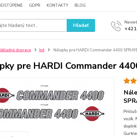
ODSTÚPENIE
GDPR
KONTAKTY
BLOG
Neviet
Hľadať
+421
ákladná doprava
Iné
Nálepky pre HARDI Commander 4400 SPRAY
epky pre HARDI Commander 44
Nál
SPR
Príslu
vozík.
doplnky
Gurtne