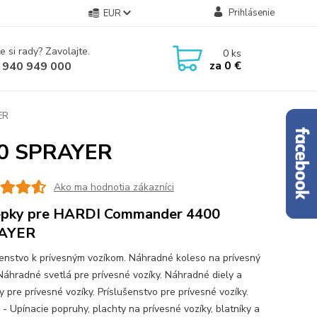
Prihlásenie
EUR
e si rady? Zavolajte.
0
ks
za
0 €
 940 949 000
ER
00 SPRAYER
Ako ma hodnotia zákazníci
epky pre HARDI Commander 4400
AYER
šenstvo k prívesným vozíkom. Náhradné koleso na prívesný
 Náhradné svetlá pre prívesné vozíky. Náhradné diely a
 pre prívesné vozíky. Príslušenstvo pre prívesné vozíky.
 - Upínacie popruhy, plachty na prívesné vozíky, blatníky a