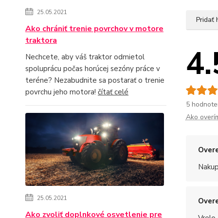
25.05.2021
Pridať
Ako chrániť trenie povrchov v motore
traktora
4.
Nechcete, aby váš traktor odmietol
spoluprácu počas horúcej sezóny práce v
teréne? Nezabudnite sa postarať o trenie
povrchu jeho motora!
čítať celé
5 hodnote
Ako overí
Overe
Nakup
25.05.2021
Overe
Ako zvoliť doplnkové osvetlenie pre