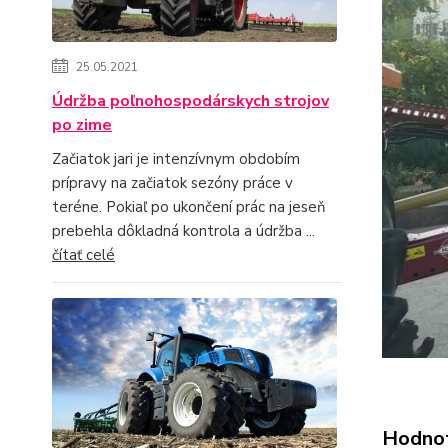
25.05.2021
Údržba poľnohospodárskych strojov
po zime
Začiatok jari je intenzívnym obdobím
prípravy na začiatok sezóny práce v
teréne. Pokiaľ po ukončení prác na jeseň
prebehla dôkladná kontrola a údržba ...
čítať celé
Hodno