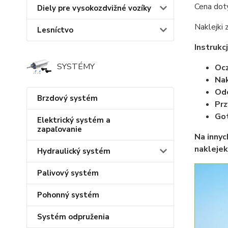
Cena dot
Diely pre vysokozdvižné vozíky
Naklejki
Lesníctvo
Instrukcj
SYSTÉMY
Ocz
Nak
Ode
Brzdový systém
Prz
Go
Elektrický systém a
zapaľovanie
Na innyc
naklejek
Hydraulický systém
Palivový systém
Pohonný systém
Systém odpruženia