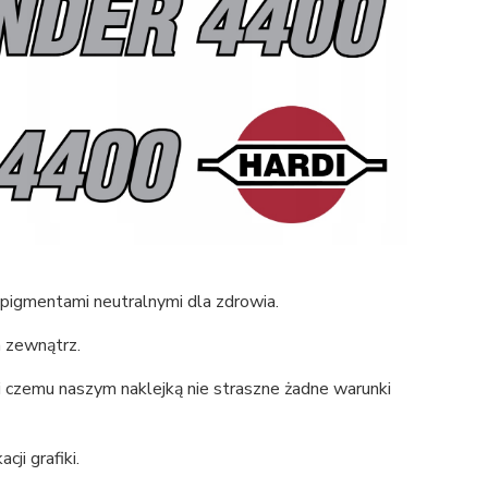
 pigmentami neutralnymi dla zdrowia.
a zewnątrz.
 czemu naszym naklejką nie straszne żadne warunki
ji grafiki.