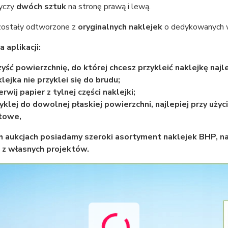
yczy
dwóch sztuk
na stronę prawą i lewą.
 zostały odtworzone z
oryginalnych naklejek
o dedykowanych w
a aplikacji:
yść powierzchnię, do której chcesz przykleić naklejkę najl
lejka nie przyklei się do brudu;
rwij papier z tylnej części naklejki;
yklej do dowolnej płaskiej powierzchni, najlepiej przy użyciu
towe,
h aukcjach posiadamy szeroki asortyment naklejek BHP, n
 z własnych projektów.