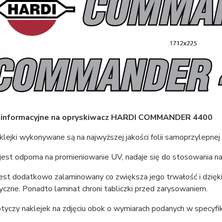
i informacyjne na opryskiwacz HARDI COMMANDER 4400
lejki wykonywane są na najwyższej jakości folii samoprzylepnej
jest odporna na promieniowanie UV, nadaje się do stosowania n
est dodatkowo zalaminowany co zwiększa jego trwałość i dzięki
czne. Ponadto laminat chroni tabliczki przed zarysowaniem.
tyczy naklejek na zdjęciu obok o wymiarach podanych w specyfikac