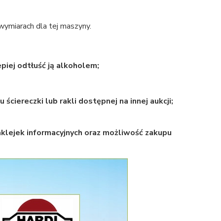
ymiarach dla tej maszyny.
epiej odtłuść ją alkoholem;
 ściereczki lub rakli dostępnej na innej aukcji;
aklejek informacyjnych oraz możliwość zakupu