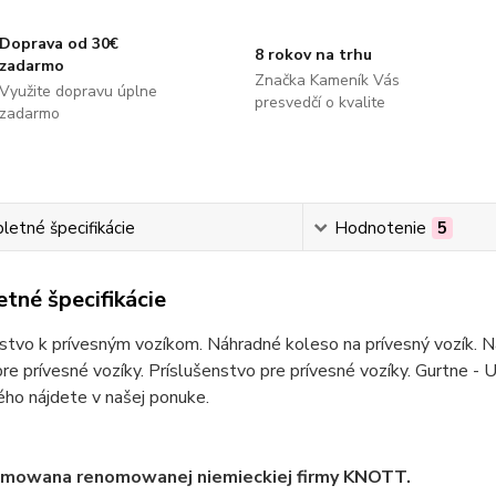
Doprava od 30€
8 rokov na trhu
zadarmo
Značka Kameník Vás
Využite dopravu úplne
presvedčí o kvalite
zadarmo
etné špecifikácie
Hodnotenie
5
tné špecifikácie
stvo k prívesným vozíkom. Náhradné koleso na prívesný vozík. Ná
re prívesné vozíky. Príslušenstvo pre prívesné vozíky. Gurtne - U
ho nájdete v našej ponuke.
amowana renomowanej niemieckiej firmy KNOTT.