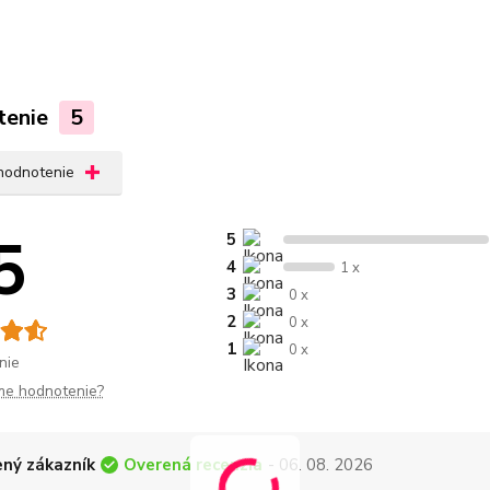
tenie
5
 hodnotenie
5
5
4
1 x
3
0 x
2
0 x
1
0 x
nie
me hodnotenie?
Overená recenzia
ný zákazník
- 06. 08. 2026