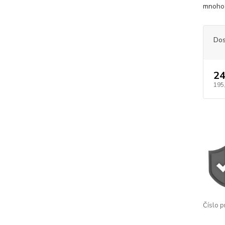
mnoho 
Dos
24
195
Číslo p