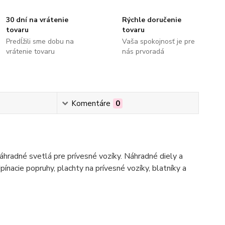
30 dní na vrátenie
Rýchle doručenie
tovaru
tovaru
Predĺžili sme dobu na
Vaša spokojnosť je pre
vrátenie tovaru
nás prvoradá
Komentáre
0
hradné svetlá pre prívesné vozíky. Náhradné diely a
pínacie popruhy, plachty na prívesné vozíky, blatníky a