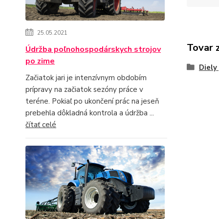
25.05.2021
Tovar 
Údržba poľnohospodárskych strojov
po zime
Diely
Začiatok jari je intenzívnym obdobím
prípravy na začiatok sezóny práce v
teréne. Pokiaľ po ukončení prác na jeseň
prebehla dôkladná kontrola a údržba ...
čítať celé