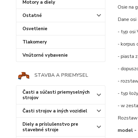
Motory a diely
Osie na 
Ostatné
Dane osi
Osvetlenie
- typ osi
Tlakomery
- korpus
Vnútorné vybavenie
- piasta
- dopuszc
STAVBA A PRIEMYSEL
- rozsta
Časti a súčasti priemyselných
- typ ło
strojov
- w zest
Časti strojov a iných vozidiel
Rozstaw 
Diely a príslušenstvo pre
stavebné stroje
model -