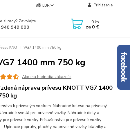
Prihlásenie
EUR
e si rady? Zavolajte.
0
ks
za
0 €
 940 949 000
rívesu KNOTT VG7 1400 mm 750 kg
 VG7 1400 mm 750 kg
Ako ma hodnotia zákazníci
zdená náprava prívesu KNOTT VG7 1400
750 kg
šenstvo k prívesným vozíkom. Náhradné koleso na prívesný
 Náhradné svetlá pre prívesné vozíky. Náhradné diely a
 pre prívesné vozíky. Príslušenstvo pre prívesné vozíky.
 - Upínacie popruhy, plachty na prívesné vozíky, blatníky a