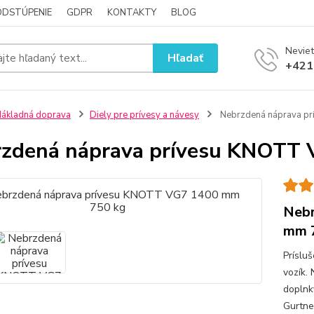
ODSTÚPENIE
GDPR
KONTAKTY
BLOG
Neviet
Hľadať
+421
ákladná doprava
Diely pre prívesy a návesy
Nebrzdená náprava p
zdená náprava prívesu KNOTT
Nebr
mm 
Príslu
vozík.
doplnky
Gurtne