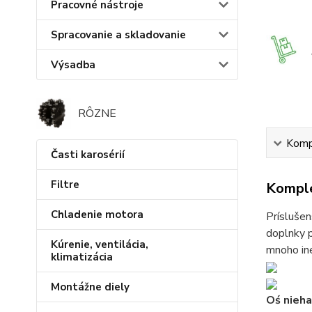
Pracovné nástroje
Spracovanie a skladovanie
Výsadba
RÔZNE
Kompl
Časti karosérií
Filtre
Komple
Chladenie motora
Príslušen
doplnky p
Kúrenie, ventilácia,
mnoho iné
klimatizácia
Montážne diely
Oś nieh