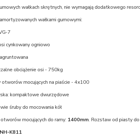
gumowych wałkach skrętnych, nie wymagają dodatkowego resoro
 amortyzowanych wałkami gumowymi:
 VG-7
 osi cynkowany ogniowo
 zagruntowana
zalne obciążenie osi - 750kg
w otworów mocujących na piaście - 4x100
żyska: kompaktowe dwurzędowe
awie śruby do mocowania kół
otworów mocujących do ramy:
1400mm
. Rozstaw od piasty do
 NH-K811