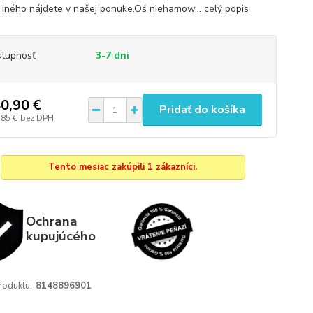
iného nájdete v našej ponuke.Oś niehamow...
celý popis
tupnosť
3-7 dni
0,90 €
Pridať do košíka
,85 €
bez DPH
Tento mesiac zakúpili 1 zákazníci.
Ochrana
kupujúcého
roduktu:
8148896901