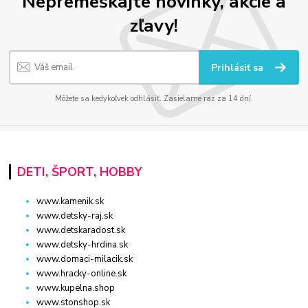
Nepremeškajte novinky, akcie a
zľavy!
Prihlásiť sa
Môžete sa kedykoľvek odhlásiť. Zasielame raz za 14 dní.
DETI, ŠPORT, HOBBY
www.kamenik.sk
www.detsky-raj.sk
www.detskaradost.sk
www.detsky-hrdina.sk
www.domaci-milacik.sk
www.hracky-online.sk
www.kupelna.shop
www.stonshop.sk