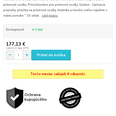
prívesné vozíky. Príslušenstvo pre prívesné vozíky. Gurtne - Upínacie
popruhy, plachty na prívesné vozíky, blatníky a mnoho iného nájdete v
našej ponuke.'' Oś skręt...
celý popis
Dostupnosť
3-7 dni
177,13 €
144,01 €
bez DPH
Pridať do košíka
Tento mesiac zakúpili 8 zákazníci.
Ochrana
kupujúcého