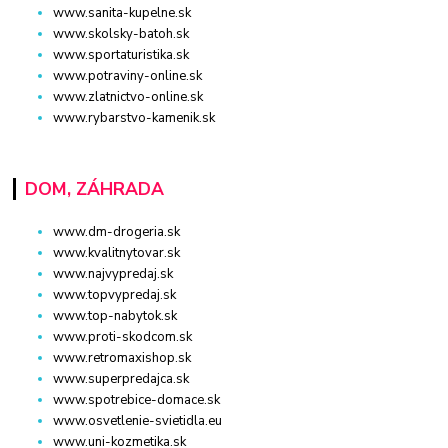
www.sanita-kupelne.sk
www.skolsky-batoh.sk
www.sportaturistika.sk
www.potraviny-online.sk
www.zlatnictvo-online.sk
www.rybarstvo-kamenik.sk
DOM, ZÁHRADA
www.dm-drogeria.sk
www.kvalitnytovar.sk
www.najvypredaj.sk
www.topvypredaj.sk
www.top-nabytok.sk
www.proti-skodcom.sk
www.retromaxishop.sk
www.superpredajca.sk
www.spotrebice-domace.sk
www.osvetlenie-svietidla.eu
www.uni-kozmetika.sk