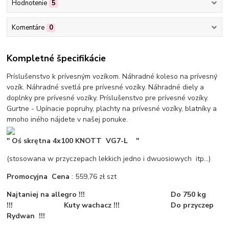
Hodnotenie
5
Komentáre
0
Kompletné špecifikácie
Príslušenstvo k prívesným vozíkom. Náhradné koleso na prívesný
vozík. Náhradné svetlá pre prívesné vozíky. Náhradné diely a
doplnky pre prívesné vozíky. Príslušenstvo pre prívesné vozíky.
Gurtne - Upínacie popruhy, plachty na prívesné vozíky, blatníky a
mnoho iného nájdete v našej ponuke.
'' Oś skrętna 4x100 KNOTT VG7-L ''
(stosowana w przyczepach lekkich jedno i dwuosiowych itp...)
Promocyjna Cena
: 559,76 zł szt
Najtaniej na allegro !!! Do 750 kg
!!! Kuty wachacz !!! Do przyczep
Rydwan !!!