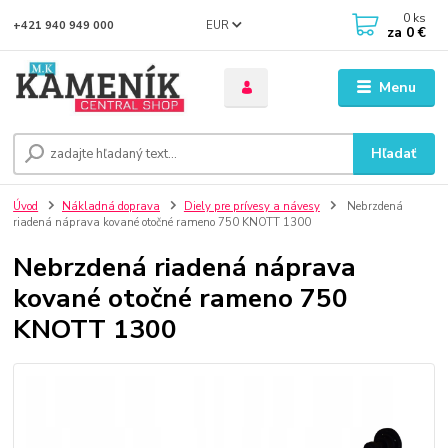
0
ks
EUR
+421 940 949 000
za
0 €
Menu
Hľadať
Úvod
Nákladná doprava
Diely pre prívesy a návesy
Nebrzdená
riadená náprava kované otočné rameno 750 KNOTT 1300
Nebrzdená riadená náprava
kované otočné rameno 750
KNOTT 1300