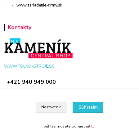
www.zariadenie-firmy.sk
Kontakty
WWW.POLNO-STROJE.SK
+421 940 949 000
info@polno-stroje.sk
Súhlasím
Nastavenia
Súhlas môžete odmietnuť
tu
.
© 2024 Všetky práva vyhradené KAMENIK.SK