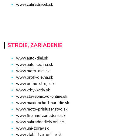
www.zahradnicek.sk
STROJE, ZARIADENIE
www.auto-diel.sk
www.auto-techna.sk
www.moto-diel.sk
www.profi-dielna.sk
www.polno-stroje.sk
www.krby-kotly.sk
www.stavebnictvo-online.sk
www.maxiobchod-naradie.sk
www.moto-prislusenstvo.sk
www.firemne-zariadenie.sk
www.nahradnediely.online
www.uni-zdrav.sk
www.zlatnictvo-online.sk