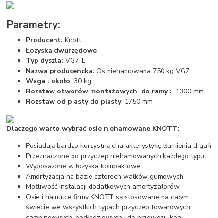
Parametry:
Producent:
Knott
Łozyska dwurzędowe
Typ dyszla:
VG7-L
Nazwa producencka:
Oś niehamowana 750 kg VG7
Waga : około
30 kg
Rozstaw otworów montażowych do ramy :
1300 mm
Rozstaw od piasty do piasty
: 1750 mm
Dlaczego warto wybrać osie niehamowane KNOTT:
Posiadają bardzo korzystną charakterystykę tłumienia drgań
Przeznaczone do przyczep niehamowanych każdego typu
Wyposażone w łożyska kompaktowe
Amortyzacja na bazie czterech wałków gumowych
Możliwość instalacji dodatkowych amortyzatorów
Osie i hamulce firmy KNOTT są stosowane na całym
świecie we wszystkich typach przyczep towarowych,
campingowych, podłodziowych i do przewozu koni.