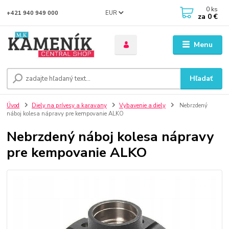
0
ks
EUR
+421 940 949 000
za
0 €
Menu
Hľadať
Úvod
Diely na prívesy a karavany
Vybavenie a diely
Nebrzdený
náboj kolesa nápravy pre kempovanie ALKO
Nebrzdený náboj kolesa nápravy
pre kempovanie ALKO