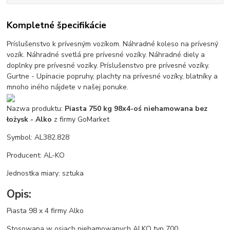
Kompletné špecifikácie
Príslušenstvo k prívesným vozíkom. Náhradné koleso na prívesný
vozík. Náhradné svetlá pre prívesné vozíky. Náhradné diely a
doplnky pre prívesné vozíky. Príslušenstvo pre prívesné vozíky.
Gurtne - Upínacie popruhy, plachty na prívesné vozíky, blatníky a
mnoho iného nájdete v našej ponuke.
Nazwa produktu:
Piasta 750 kg 98x4-oś niehamowana bez
łożysk - Alko
z firmy GoMarket
Symbol: AL382.828
Producent: AL-KO
Jednostka miary: sztuka
Opis:
Piasta 98 x 4 firmy Alko
Stosowana w osiach niehamowanych ALKO typ 700