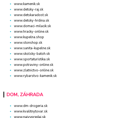
www.kamenik.sk
www.detsky-raj.sk
www.detskaradost.sk
www.detsky-hrdina.sk
www.domaci-milacik.sk
www.hracky-online.sk
www.kupelna.shop
www.stonshop.sk
www.sanita-kupelne.sk
www.skolsky-batoh.sk
www.sportaturistika.sk
www.potraviny-online.sk
www.zlatnictvo-online.sk
www.rybarstvo-kamenik.sk
DOM, ZÁHRADA
www.dm-drogeria.sk
www.kvalitnytovar.sk
www.najvypredaj.sk