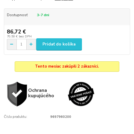
Dostupnosť
3-7 dni
86,72 €
70,50 €
bez DPH
Pridať do košíka
Tento mesiac zakúpili 2 zákazníci.
Ochrana
kupujúcého
Číslo produktu:
9697960200