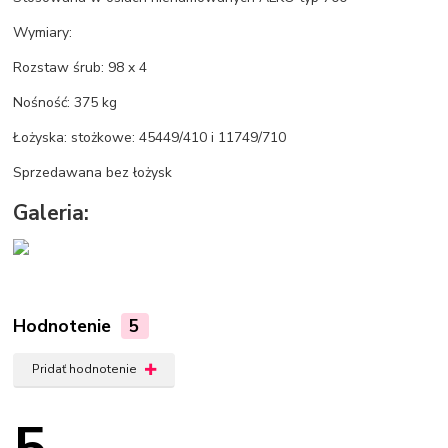
Wymiary:
Rozstaw śrub: 98 x 4
Nośność: 375 kg
Łożyska: stożkowe: 45449/410 i 11749/710
Sprzedawana bez łożysk
Galeria:
Hodnotenie
5
Pridať hodnotenie