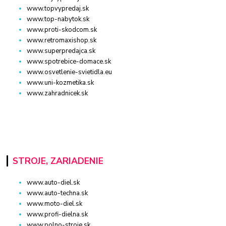
www.topvypredaj.sk
www.top-nabytok.sk
www.proti-skodcom.sk
www.retromaxishop.sk
www.superpredajca.sk
www.spotrebice-domace.sk
www.osvetlenie-svietidla.eu
www.uni-kozmetika.sk
www.zahradnicek.sk
STROJE, ZARIADENIE
www.auto-diel.sk
www.auto-techna.sk
www.moto-diel.sk
www.profi-dielna.sk
www.polno-stroje.sk