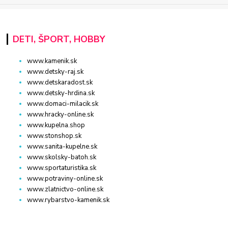
DETI, ŠPORT, HOBBY
www.kamenik.sk
www.detsky-raj.sk
www.detskaradost.sk
www.detsky-hrdina.sk
www.domaci-milacik.sk
www.hracky-online.sk
www.kupelna.shop
www.stonshop.sk
www.sanita-kupelne.sk
www.skolsky-batoh.sk
www.sportaturistika.sk
www.potraviny-online.sk
www.zlatnictvo-online.sk
www.rybarstvo-kamenik.sk