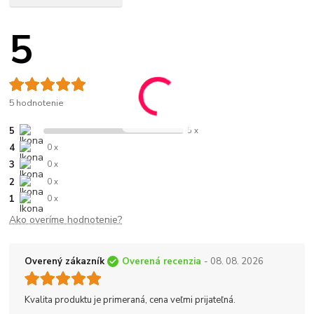
5
5 hodnotenie
5
5 x
4
0 x
3
0 x
2
0 x
1
0 x
Ako overíme hodnotenie?
Overený zákazník
Overená recenzia
- 08. 08. 2026
Kvalita produktu je primeraná, cena veľmi prijateľná.