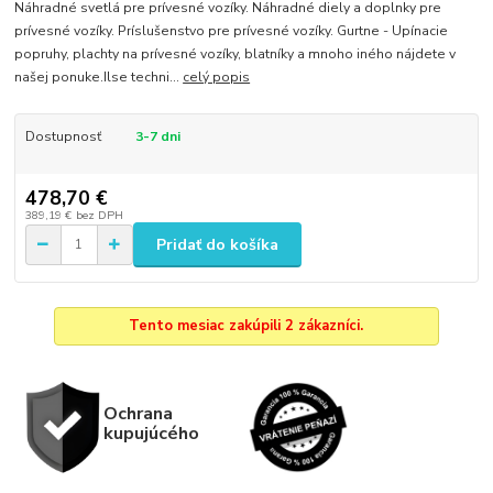
Náhradné svetlá pre prívesné vozíky. Náhradné diely a doplnky pre
prívesné vozíky. Príslušenstvo pre prívesné vozíky. Gurtne - Upínacie
popruhy, plachty na prívesné vozíky, blatníky a mnoho iného nájdete v
našej ponuke.Ilse techni...
celý popis
Dostupnosť
3-7 dni
478,70 €
389,19 €
bez DPH
Pridať do košíka
Tento mesiac zakúpili 2 zákazníci.
Ochrana
kupujúcého