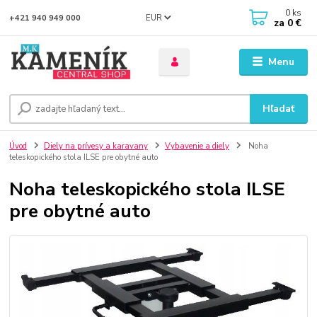
0
ks
EUR
+421 940 949 000
za
0 €
Menu
Hľadať
Úvod
Diely na prívesy a karavany
Vybavenie a diely
Noha
teleskopického stola ILSE pre obytné auto
Noha teleskopického stola ILSE
pre obytné auto