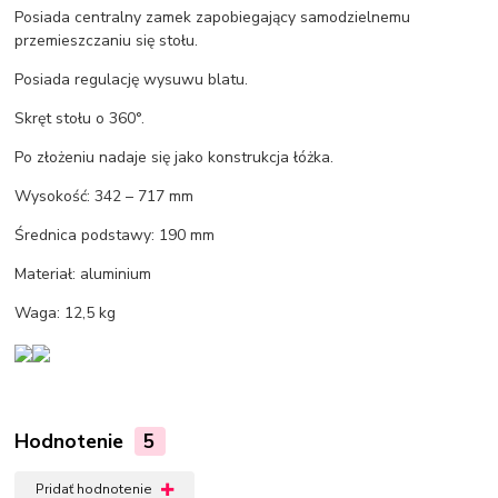
Posiada centralny zamek zapobiegający samodzielnemu
przemieszczaniu się stołu.
Posiada regulację wysuwu blatu.
Skręt stołu o 360°.
Po złożeniu nadaje się jako konstrukcja łóżka.
Wysokość: 342 – 717 mm
Średnica podstawy: 190 mm
Materiał: aluminium
Waga: 12,5 kg
Hodnotenie
5
Pridať hodnotenie