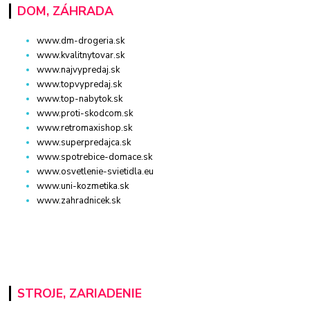
DOM, ZÁHRADA
www.dm-drogeria.sk
www.kvalitnytovar.sk
www.najvypredaj.sk
www.topvypredaj.sk
www.top-nabytok.sk
www.proti-skodcom.sk
www.retromaxishop.sk
www.superpredajca.sk
www.spotrebice-domace.sk
www.osvetlenie-svietidla.eu
www.uni-kozmetika.sk
www.zahradnicek.sk
STROJE, ZARIADENIE