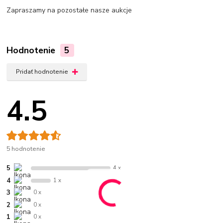
Zapraszamy na pozostałe nasze aukcje
Hodnotenie
5
Pridať hodnotenie
4.5
5 hodnotenie
5
4 x
4
1 x
3
0 x
2
0 x
1
0 x