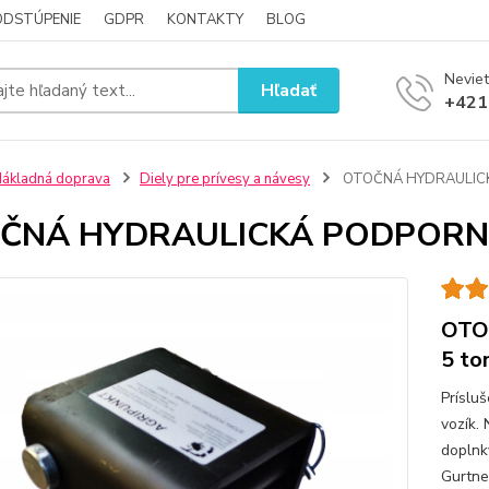
ODSTÚPENIE
GDPR
KONTAKTY
BLOG
Neviet
Hľadať
+421
ákladná doprava
Diely pre prívesy a návesy
OTOČNÁ HYDRAULICK
ČNÁ HYDRAULICKÁ PODPORNÁ
OTO
5 to
Príslu
vozík.
doplnky
Gurtne