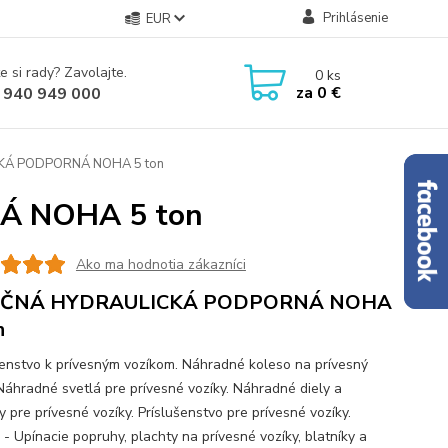
Prihlásenie
EUR
e si rady? Zavolajte.
0
ks
za
0 €
 940 949 000
Á PODPORNÁ NOHA 5 ton
 NOHA 5 ton
Ako ma hodnotia zákazníci
ČNÁ HYDRAULICKÁ PODPORNÁ NOHA
n
šenstvo k prívesným vozíkom. Náhradné koleso na prívesný
 Náhradné svetlá pre prívesné vozíky. Náhradné diely a
 pre prívesné vozíky. Príslušenstvo pre prívesné vozíky.
 - Upínacie popruhy, plachty na prívesné vozíky, blatníky a