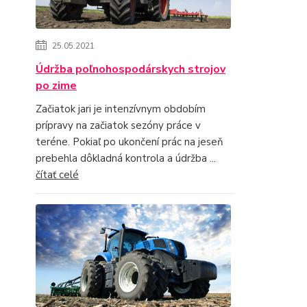
25.05.2021
Údržba poľnohospodárskych strojov
po zime
Začiatok jari je intenzívnym obdobím
prípravy na začiatok sezóny práce v
teréne. Pokiaľ po ukončení prác na jeseň
prebehla dôkladná kontrola a údržba ...
čítať celé