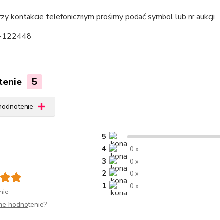
y kontakcie telefonicznym prośimy podać symbol lub nr aukcji
-122448
tenie
5
 hodnotenie
5
4
0 x
3
0 x
2
0 x
1
0 x
nie
me hodnotenie?