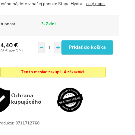
iného nájdete v našej ponuke.Stopa Hydra...
celý popis
tupnosť
3-7 dni
4,40 €
Pridať do košíka
,05 €
bez DPH
Tento mesiac zakúpili 4 zákazníci.
Ochrana
kupujúcého
roduktu:
9711712768