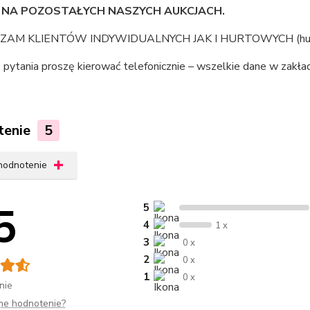
 NA POZOSTAŁYCH NASZYCH AUKCJACH.
AM KLIENTÓW INDYWIDUALNYCH JAK I HURTOWYCH (hurt o
pytania proszę kierować telefonicznie – wszelkie dane w zakład
tenie
5
 hodnotenie
5
5
4
1 x
3
0 x
2
0 x
1
0 x
nie
me hodnotenie?