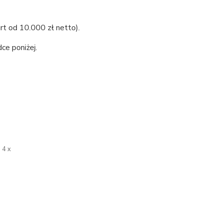
d 10.000 zł netto).
ce poniżej.
4 x