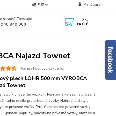
Prihlásenie
EUR
e si rady? Zavolajte.
0
ks
za
0 €
 940 949 000
BCA Najazd Townet
Ako ma hodnotia zákazníci
ľový plech LOHR 500 mm VÝROBCA
zd Townet
šenstvo k prívesným vozíkom. Náhradné koleso na prívesný
 Náhradné svetlá pre prívesné vozíky. Náhradné diely a
 pre prívesné vozíky. Príslušenstvo pre prívesné vozíky.
 - Upínacie popruhy, plachty na prívesné vozíky, blatníky a