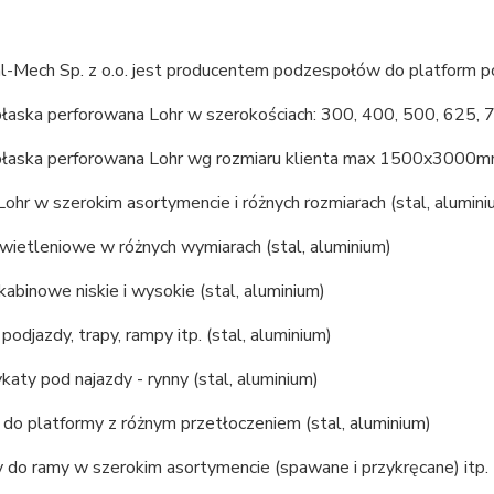
al-Mech Sp. z o.o. jest producentem podzespołów do platform p
płaska perforowana Lohr w szerokościach: 300, 400, 500, 625, 7
 płaska perforowana Lohr wg rozmiaru klienta max 1500x3000mm
Lohr w szerokim asortymencie i różnych rozmiarach (stal, alumini
świetleniowe w różnych wymiarach (stal, aluminium)
akabinowe niskie i wysokie (stal, aluminium)
 podjazdy, trapy, rampy itp. (stal, aluminium)
ykaty pod najazdy - rynny (stal, aluminium)
 do platformy z różnym przetłoczeniem (stal, aluminium)
 do ramy w szerokim asortymencie (spawane i przykręcane) itp.