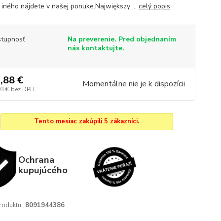
iného nájdete v našej ponuke.Największy ...
celý popis
tupnosť
Na preverenie. Pred objednaním
nás kontaktujte.
,88 €
Momentálne nie je k dispozícii
93 €
bez DPH
Tento mesiac zakúpili 5 zákazníci.
Ochrana
kupujúcého
roduktu:
8091944386