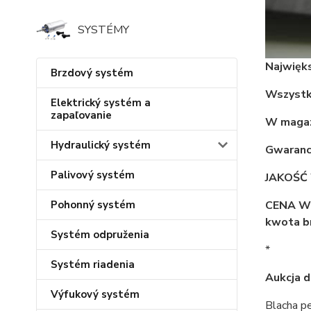
SYSTÉMY
Najwięk
Brzdový systém
Wszystki
Elektrický systém a
zapaľovanie
W magaz
Hydraulický systém
Gwarancj
Palivový systém
JAKOŚĆ
CENA W 
Pohonný systém
kwota b
Systém odpruženia
*
Systém riadenia
Aukcja 
Výfukový systém
Blacha p