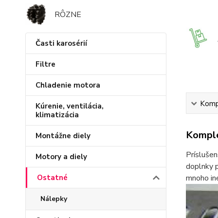
RÔZNE
Časti karosérií
Filtre
Chladenie motora
Kompl
Kúrenie, ventilácia,
klimatizácia
Komple
Montážne diely
Príslušen
Motory a diely
doplnky p
mnoho iné
Ostatné
Nálepky