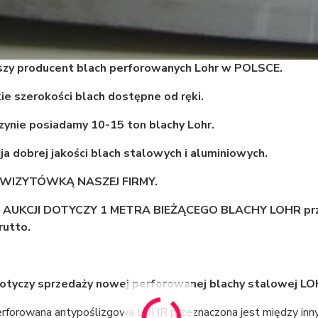
szy producent blach perforowanych Lohr w POLSCE.
e szerokości blach dostępne od ręki.
ynie posiadamy 10-15 ton blachy Lohr.
a dobrej jakości blach stalowych i aluminiowych.
 WIZYTÓWKĄ NASZEJ FIRMY.
AUKCJI DOTYCZY 1 METRA BIEŻĄCEGO BLACHY LOHR przy 
rutto.
dotyczy sprzedaży nowej perforowanej blachy stalowej L
erforowana antypoślizgowa LOHR przeznaczona jest między inn