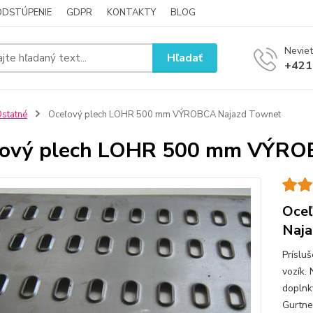
ODSTÚPENIE
GDPR
KONTAKTY
BLOG
Neviet
Hľadať
+421
statné
Oceľový plech LOHR 500 mm VÝROBCA Najazd Townet
ľový plech LOHR 500 mm VÝRO
Oce
Naja
Príslu
vozík.
doplnky
Gurtne