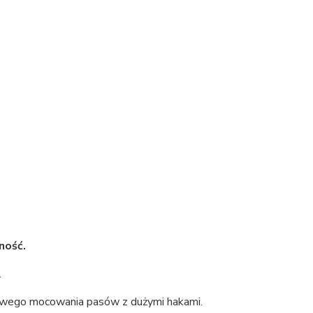
ność.
.
twego mocowania pasów z dużymi hakami.