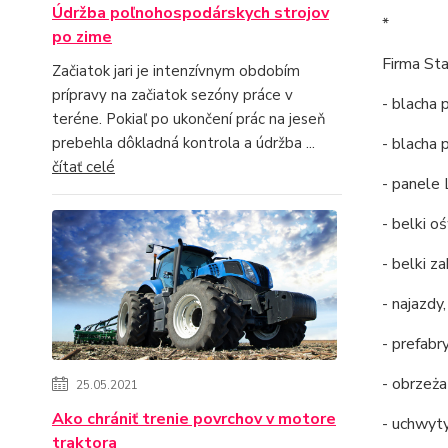
Údržba poľnohospodárskych strojov
*
po zime
Firma St
Začiatok jari je intenzívnym obdobím
prípravy na začiatok sezóny práce v
- blacha 
teréne. Pokiaľ po ukončení prác na jeseň
- blacha
prebehla dôkladná kontrola a údržba ...
čítať celé
- panele 
- belki o
- belki z
- najazdy,
- prefabr
- obrzeża
25.05.2021
Ako chrániť trenie povrchov v motore
- uchwyty
traktora