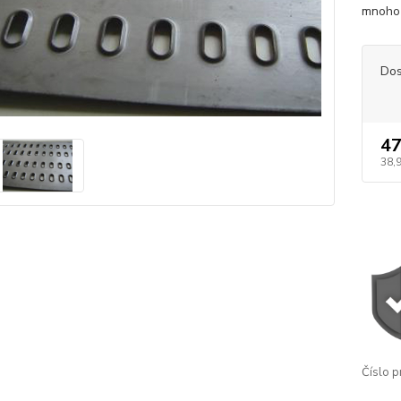
mnoho 
Dos
47
38,
Číslo p