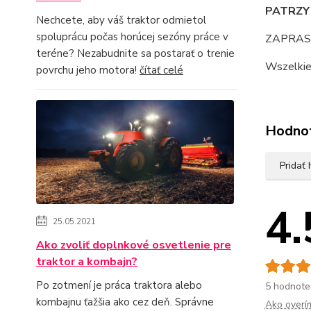
PATRZY
Nechcete, aby váš traktor odmietol
spoluprácu počas horúcej sezóny práce v
ZAPRASZ
teréne? Nezabudnite sa postarať o trenie
Wszelkie 
povrchu jeho motora!
čítať celé
Hodno
Pridať
4.
25.05.2021
Ako zvoliť doplnkové osvetlenie pre
traktor a kombajn?
Po zotmení je práca traktora alebo
5 hodnote
kombajnu ťažšia ako cez deň. Správne
Ako overí