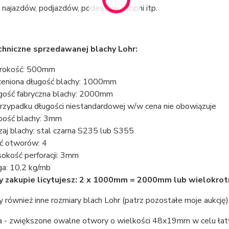
 najazdów, podjazdów, podestów, stopni itp.
hniczne sprzedawanej blachy Lohr:
rokość: 500mm
eniona długość blachy: 1000mm
gość fabryczna blachy: 2000mm
rzypadku długości niestandardowej w/w cena nie obowiązuje
bość blachy: 3mm
zaj blachy: stal czarna S235 lub S355
ść otworów: 4
okość perforacji: 3mm
a: 10,2 kg/mb
y zakupie licytujesz: 2 x 1000mm = 2000mm lub wielokrot
 również inne rozmiary blach Lohr (patrz pozostałe moje aukcję)
ja - zwiększone owalne otwory o wielkości 48x19mm w celu ła