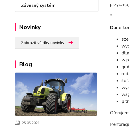
przyczep,
Závesný systém
*
Novinky
Dane tec
sze
Zobraziť všetky novinky
wyc
dłu
w p
Blog
gru
rod
ilo
wys
wag
prz
Oferujemy
25.05.2021
Perforac