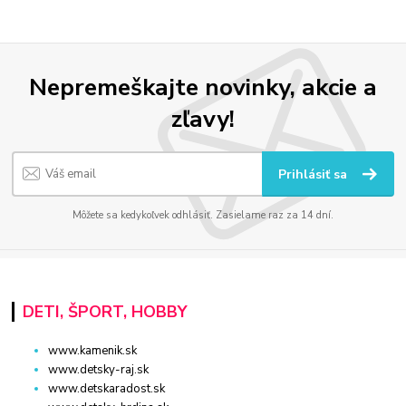
Nepremeškajte novinky, akcie a
zľavy!
Prihlásiť sa
Môžete sa kedykoľvek odhlásiť. Zasielame raz za 14 dní.
DETI, ŠPORT, HOBBY
www.kamenik.sk
www.detsky-raj.sk
www.detskaradost.sk