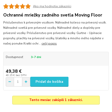
Ako ma hodnotia zákazníci
Ochranné mriežky zadného svetla Moving Floor
Príslušenstvo k prívesným vozíkom. Náhradné koleso na prívesný vozík.
Náhradné svetlá pre prívesné vozíky. Náhradné diely a doplnky pre
prívesné vozíky. Príslušenstvo pre prívesné vozíky. Gurtne - Upínacie
popruhy, plachty na prívesné vozíky, blatníky a mnoho iného nájdete v
našej ponuke.Kratki ochr...
celý popis
Dostupnosť
3-7 dni
49,38 €
40,15 €
bez DPH
Pridať do košíka
Tento mesiac zakúpili 1 zákazníci.