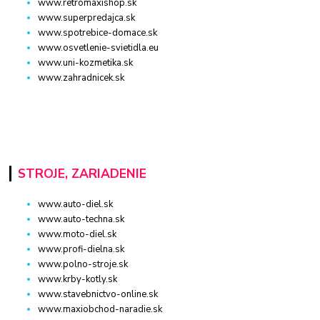
www.retromaxishop.sk
www.superpredajca.sk
www.spotrebice-domace.sk
www.osvetlenie-svietidla.eu
www.uni-kozmetika.sk
www.zahradnicek.sk
STROJE, ZARIADENIE
www.auto-diel.sk
www.auto-techna.sk
www.moto-diel.sk
www.profi-dielna.sk
www.polno-stroje.sk
www.krby-kotly.sk
www.stavebnictvo-online.sk
www.maxiobchod-naradie.sk