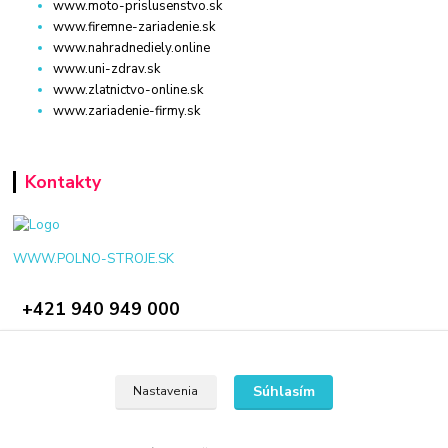
www.moto-prislusenstvo.sk
www.firemne-zariadenie.sk
www.nahradnediely.online
www.uni-zdrav.sk
www.zlatnictvo-online.sk
www.zariadenie-firmy.sk
Kontakty
WWW.POLNO-STROJE.SK
+421 940 949 000
info@polno-stroje.sk
Súhlasím
Nastavenia