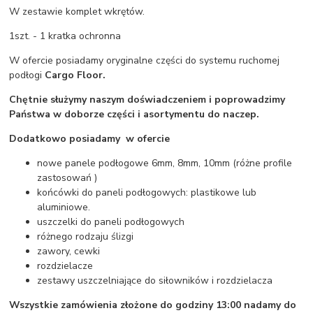
W zestawie komplet wkrętów.
1szt. - 1 kratka ochronna
W ofercie posiadamy oryginalne części do systemu ruchomej
podłogi
Cargo Floor.
Chętnie służymy naszym doświadczeniem i poprowadzimy
Państwa w doborze części i asortymentu do naczep.
Dodatkowo posiadamy w ofercie
nowe panele podłogowe 6mm, 8mm, 10mm (różne profile
zastosowań )
końcówki do paneli podłogowych: plastikowe lub
aluminiowe.
uszczelki do paneli podłogowych
różnego rodzaju ślizgi
zawory, cewki
rozdzielacze
zestawy uszczelniające do siłowników i rozdzielacza
Wszystkie zamówienia złożone do godziny 13:00 nadamy do