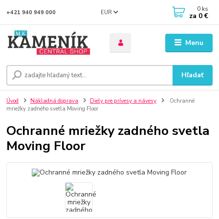
0
ks
EUR
+421 940 949 000
za
0 €
Menu
Hľadať
Úvod
Nákladná doprava
Diely pre prívesy a návesy
Ochranné
mriežky zadného svetla Moving Floor
Ochranné mriežky zadného svetla
Moving Floor