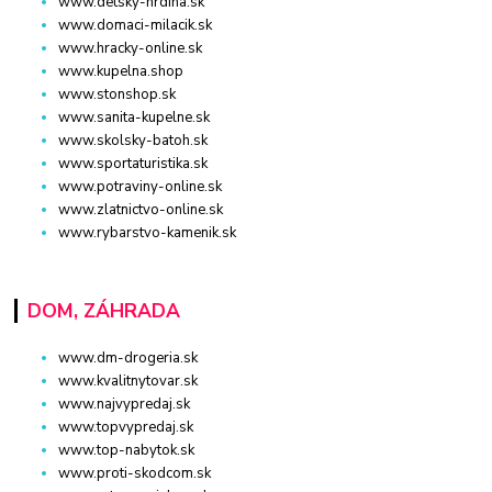
www.detsky-hrdina.sk
www.domaci-milacik.sk
www.hracky-online.sk
www.kupelna.shop
www.stonshop.sk
www.sanita-kupelne.sk
www.skolsky-batoh.sk
www.sportaturistika.sk
www.potraviny-online.sk
www.zlatnictvo-online.sk
www.rybarstvo-kamenik.sk
DOM, ZÁHRADA
www.dm-drogeria.sk
www.kvalitnytovar.sk
www.najvypredaj.sk
www.topvypredaj.sk
www.top-nabytok.sk
www.proti-skodcom.sk