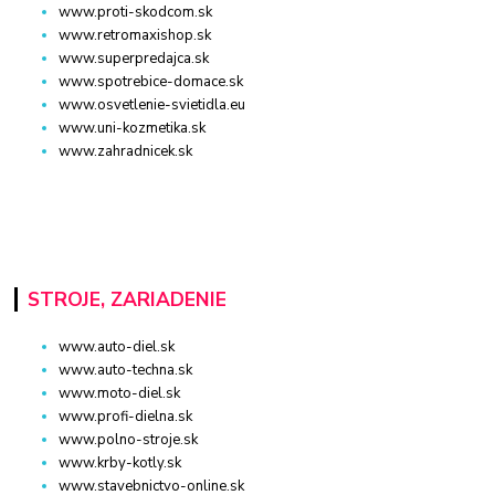
www.proti-skodcom.sk
www.retromaxishop.sk
www.superpredajca.sk
www.spotrebice-domace.sk
www.osvetlenie-svietidla.eu
www.uni-kozmetika.sk
www.zahradnicek.sk
STROJE, ZARIADENIE
www.auto-diel.sk
www.auto-techna.sk
www.moto-diel.sk
www.profi-dielna.sk
www.polno-stroje.sk
www.krby-kotly.sk
www.stavebnictvo-online.sk