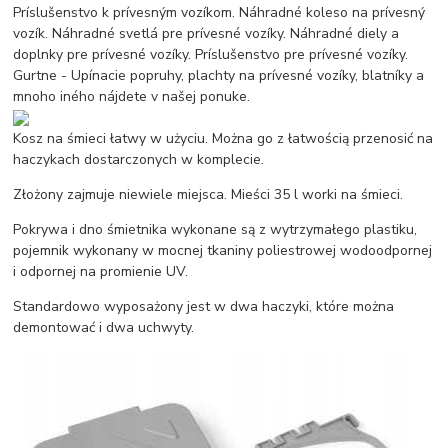
Príslušenstvo k prívesným vozíkom. Náhradné koleso na prívesný
vozík. Náhradné svetlá pre prívesné vozíky. Náhradné diely a
doplnky pre prívesné vozíky. Príslušenstvo pre prívesné vozíky.
Gurtne - Upínacie popruhy, plachty na prívesné vozíky, blatníky a
mnoho iného nájdete v našej ponuke.
Kosz na śmieci łatwy w użyciu. Można go z łatwością przenosić na
haczykach dostarczonych w komplecie.
Złożony zajmuje niewiele miejsca. Mieści 35 l worki na śmieci.
Pokrywa i dno śmietnika wykonane są z wytrzymałego plastiku,
pojemnik wykonany w mocnej tkaniny poliestrowej wodoodpornej
i odpornej na promienie UV.
Standardowo wyposażony jest w dwa haczyki, które można
demontować i dwa uchwyty.