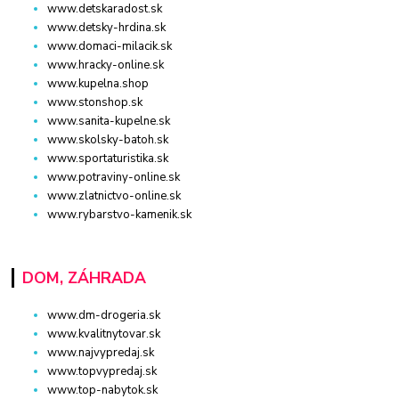
www.detskaradost.sk
www.detsky-hrdina.sk
www.domaci-milacik.sk
www.hracky-online.sk
www.kupelna.shop
www.stonshop.sk
www.sanita-kupelne.sk
www.skolsky-batoh.sk
www.sportaturistika.sk
www.potraviny-online.sk
www.zlatnictvo-online.sk
www.rybarstvo-kamenik.sk
DOM, ZÁHRADA
www.dm-drogeria.sk
www.kvalitnytovar.sk
www.najvypredaj.sk
www.topvypredaj.sk
www.top-nabytok.sk