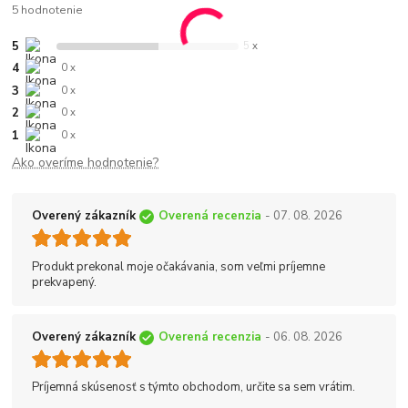
5 hodnotenie
5
5 x
4
0 x
3
0 x
2
0 x
1
0 x
Ako overíme hodnotenie?
Overený zákazník
Overená recenzia
- 07. 08. 2026
Produkt prekonal moje očakávania, som veľmi príjemne
prekvapený.
Overený zákazník
Overená recenzia
- 06. 08. 2026
Príjemná skúsenosť s týmto obchodom, určite sa sem vrátim.