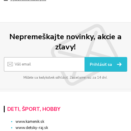
Nepremeškajte novinky, akcie a
zľavy!
Prihlásiť sa
Môžete sa kedykoľvek odhlásiť. Zasielame raz za 14 dní.
DETI, ŠPORT, HOBBY
www.kamenik.sk
www.detsky-raj.sk