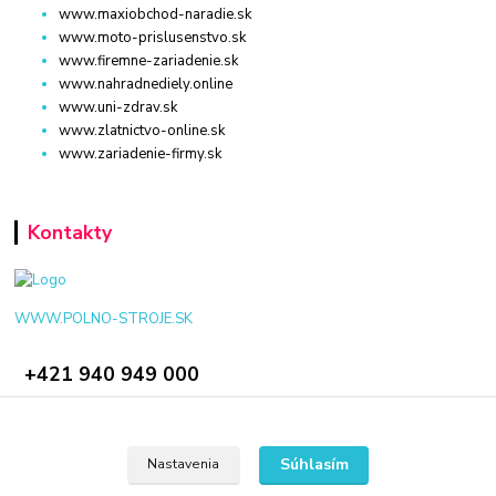
www.maxiobchod-naradie.sk
www.moto-prislusenstvo.sk
www.firemne-zariadenie.sk
www.nahradnediely.online
www.uni-zdrav.sk
www.zlatnictvo-online.sk
www.zariadenie-firmy.sk
Kontakty
WWW.POLNO-STROJE.SK
+421 940 949 000
info@polno-stroje.sk
Súhlasím
Nastavenia