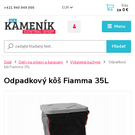
0
ks
EUR
+421 940 949 000
za
0 €
Menu
Hľadať
Úvod
Diely na prívesy a karavany
Vybavenie kuchyne
Odpadkový
kôš Fiamma 35L
Odpadkový kôš Fiamma 35L