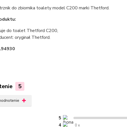
rznik do zbiornika toalety model C200 marki Thetford.
oduktu:
uje do toalet Thetford C200,
ducent: oryginał Thetford.
KL94930
tenie
5
 hodnotenie
5
4
0 x