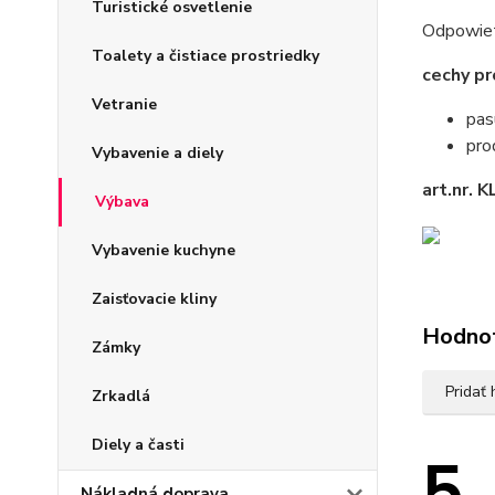
Turistické osvetlenie
Odpowiet
Toalety a čistiace prostriedky
cechy pr
Vetranie
pas
pro
Vybavenie a diely
art.nr. 
Výbava
Vybavenie kuchyne
Zaisťovacie kliny
Hodno
Zámky
Pridať
Zrkadlá
Diely a časti
5
Nákladná doprava