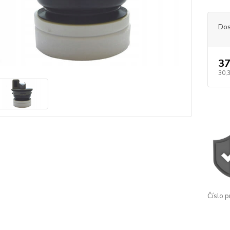
Dos
37
30,
Číslo p