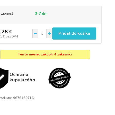
tupnosť
3-7 dni
,28 €
Pridať do košíka
31 €
bez DPH
Tento mesiac zakúpili 4 zákazníci.
Ochrana
kupujúcého
roduktu:
9676189716