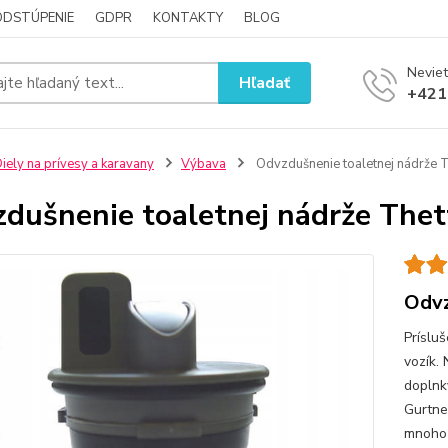
ODSTÚPENIE
GDPR
KONTAKTY
BLOG
Neviet
Hľadať
+421
iely na prívesy a karavany
Výbava
Odvzdušnenie toaletnej nádrže 
dušnenie toaletnej nádrže The
Odvz
Príslu
vozík.
doplnky
Gurtne
mnoho 