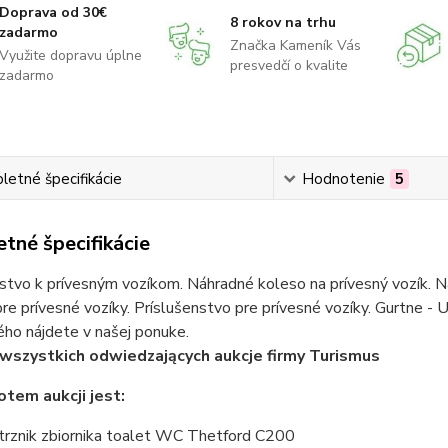
Doprava od 30€
8 rokov na trhu
zadarmo
Značka Kameník Vás
Využite dopravu úplne
presvedčí o kvalite
zadarmo
etné špecifikácie
Hodnotenie
5
tné špecifikácie
stvo k prívesným vozíkom. Náhradné koleso na prívesný vozík. Ná
re prívesné vozíky. Príslušenstvo pre prívesné vozíky. Gurtne - U
ho nájdete v našej ponuke.
wszystkich odwiedzających aukcje firmy Turismus
tem aukcji jest:
rznik zbiornika toalet WC Thetford C200