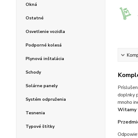
Okná
Ostatné
Osvetlenie vozidla
Podporné kolesá
Kompl
Plynová inštalácia
Schody
Komple
Solárne panely
Príslušen
doplnky p
Systém odpruženia
mnoho iné
Witamy 
Tesnenia
Przedmio
Typové štítky
Odpowiet