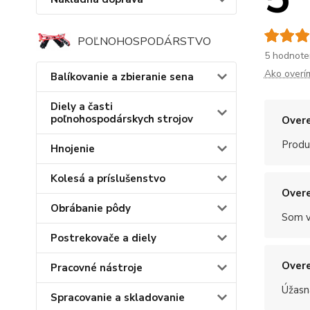
POĽNOHOSPODÁRSTVO
5 hodnote
Ako overí
Balíkovanie a zbieranie sena
Diely a časti
poľnohospodárskych strojov
Overe
Produ
Hnojenie
Kolesá a príslušenstvo
Overe
Obrábanie pôdy
Som v
Postrekovače a diely
Overe
Pracovné nástroje
Úžasn
Spracovanie a skladovanie