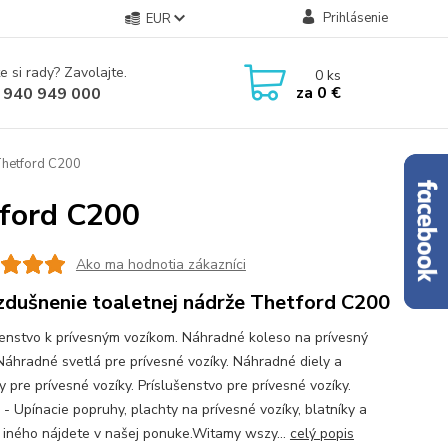
Prihlásenie
EUR
e si rady? Zavolajte.
0
ks
za
0 €
 940 949 000
Thetford C200
tford C200
Ako ma hodnotia zákazníci
dušnenie toaletnej nádrže Thetford C200
šenstvo k prívesným vozíkom. Náhradné koleso na prívesný
 Náhradné svetlá pre prívesné vozíky. Náhradné diely a
 pre prívesné vozíky. Príslušenstvo pre prívesné vozíky.
 - Upínacie popruhy, plachty na prívesné vozíky, blatníky a
iného nájdete v našej ponuke.Witamy wszy...
celý popis