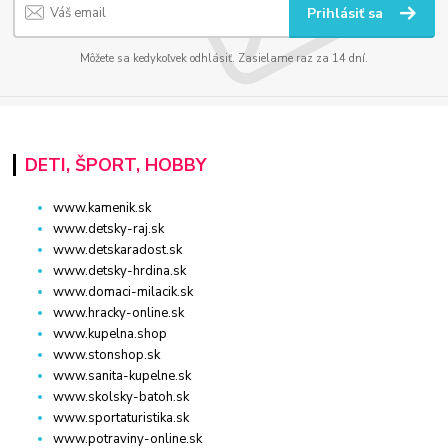
Prihlásiť sa
Môžete sa kedykoľvek odhlásiť. Zasielame raz za 14 dní.
DETI, ŠPORT, HOBBY
www.kamenik.sk
www.detsky-raj.sk
www.detskaradost.sk
www.detsky-hrdina.sk
www.domaci-milacik.sk
www.hracky-online.sk
www.kupelna.shop
www.stonshop.sk
www.sanita-kupelne.sk
www.skolsky-batoh.sk
www.sportaturistika.sk
www.potraviny-online.sk