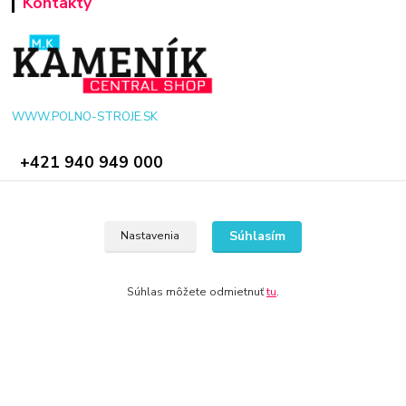
Kontakty
WWW.POLNO-STROJE.SK
+421 940 949 000
info@polno-stroje.sk
Súhlasím
Nastavenia
Súhlas môžete odmietnuť
tu
.
© 2024 Všetky práva vyhradené KAMENIK.SK
Vytvorené na
Eshop-rychlo.sk