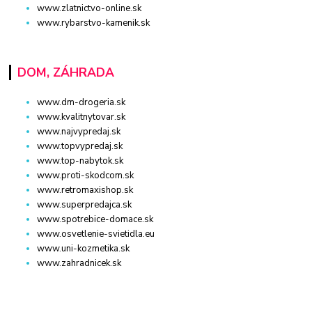
www.zlatnictvo-online.sk
www.rybarstvo-kamenik.sk
DOM, ZÁHRADA
www.dm-drogeria.sk
www.kvalitnytovar.sk
www.najvypredaj.sk
www.topvypredaj.sk
www.top-nabytok.sk
www.proti-skodcom.sk
www.retromaxishop.sk
www.superpredajca.sk
www.spotrebice-domace.sk
www.osvetlenie-svietidla.eu
www.uni-kozmetika.sk
www.zahradnicek.sk