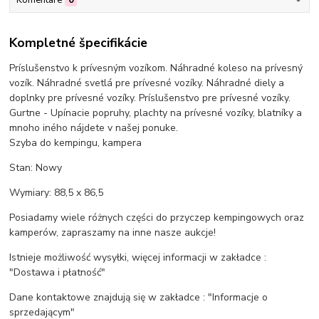
Kompletné špecifikácie
Príslušenstvo k prívesným vozíkom. Náhradné koleso na prívesný
vozík. Náhradné svetlá pre prívesné vozíky. Náhradné diely a
doplnky pre prívesné vozíky. Príslušenstvo pre prívesné vozíky.
Gurtne - Upínacie popruhy, plachty na prívesné vozíky, blatníky a
mnoho iného nájdete v našej ponuke.
Szyba do kempingu, kampera
Stan: Nowy
Wymiary: 88,5 x 86,5
Posiadamy wiele różnych części do przyczep kempingowych oraz
kamperów, zapraszamy na inne nasze aukcje!
Istnieje możliwość wysyłki, więcej informacji w zakładce :
"Dostawa i płatność"
Dane kontaktowe znajdują się w zakładce : "Informacje o
sprzedającym"