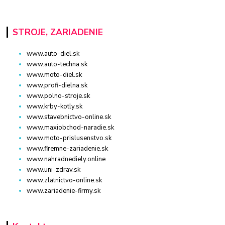
STROJE, ZARIADENIE
www.auto-diel.sk
www.auto-techna.sk
www.moto-diel.sk
www.profi-dielna.sk
www.polno-stroje.sk
www.krby-kotly.sk
www.stavebnictvo-online.sk
www.maxiobchod-naradie.sk
www.moto-prislusenstvo.sk
www.firemne-zariadenie.sk
www.nahradnediely.online
www.uni-zdrav.sk
www.zlatnictvo-online.sk
www.zariadenie-firmy.sk