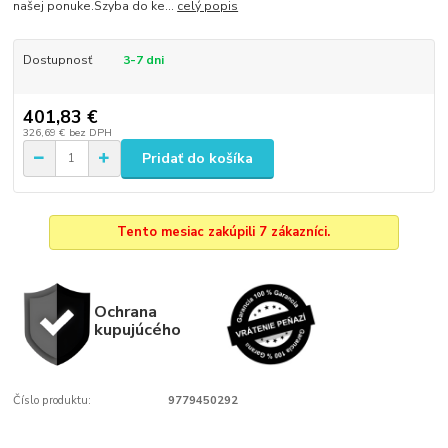
našej ponuke.Szyba do ke...
celý popis
Dostupnosť
3-7 dni
401,83 €
326,69 €
bez DPH
Pridať do košíka
Tento mesiac zakúpili 7 zákazníci.
Ochrana
kupujúcého
Číslo produktu:
9779450292