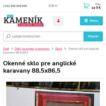
0
ks
EUR
+421 940 949 000
za
0 €
Menu
Hľadať
Úvod
Diely na prívesy a karavany
Okná
Okenné sklo pre anglické
karavany 88,5x86,5
Okenné sklo pre anglické
karavany 88,5x86,5