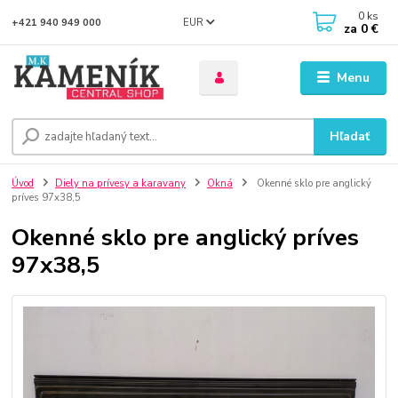
0
ks
EUR
+421 940 949 000
za
0 €
Menu
Hľadať
Úvod
Diely na prívesy a karavany
Okná
Okenné sklo pre anglický
príves 97x38,5
Okenné sklo pre anglický príves
97x38,5