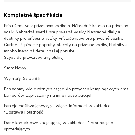
Kompletné špecifikácie
Príslušenstvo k prívesným vozíkom. Náhradné koleso na prívesný
vozík. Náhradné svetlá pre prívesné vozíky. Náhradné diely a
doplnky pre prívesné vozíky. Príslušenstvo pre prívesné vozíky.
Gurtne - Upínacie popruhy, plachty na prívesné vozíky, blatníky a
mnoho iného nájdete v našej ponuke.
Szyba do przyczepy angielskiej
Stan: Nowy
Wymiary: 97 x 38,5
Posiadamy wiele różnych części do przyczep kempingowych oraz
kamperów, zapraszamy na inne nasze aukcje!
Istnieje możliwość wysyłki, więcej informacji w zakładce :
"Dostawa i płatność"
Dane kontaktowe znajdują się w zakładce : "Informacje o
sprzedającym"