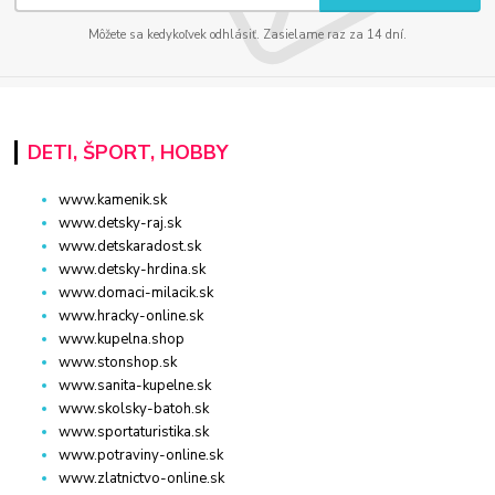
Môžete sa kedykoľvek odhlásiť. Zasielame raz za 14 dní.
DETI, ŠPORT, HOBBY
www.kamenik.sk
www.detsky-raj.sk
www.detskaradost.sk
www.detsky-hrdina.sk
www.domaci-milacik.sk
www.hracky-online.sk
www.kupelna.shop
www.stonshop.sk
www.sanita-kupelne.sk
www.skolsky-batoh.sk
www.sportaturistika.sk
www.potraviny-online.sk
www.zlatnictvo-online.sk