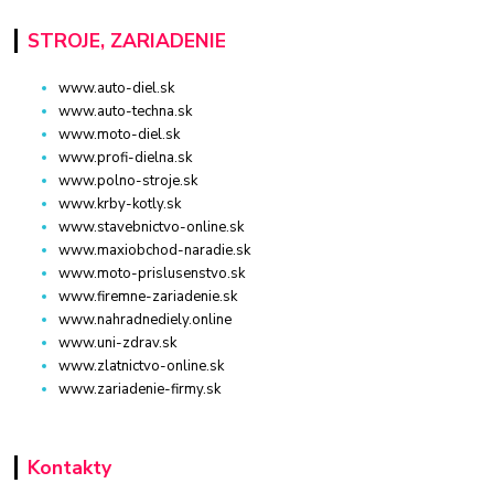
STROJE, ZARIADENIE
www.auto-diel.sk
www.auto-techna.sk
www.moto-diel.sk
www.profi-dielna.sk
www.polno-stroje.sk
www.krby-kotly.sk
www.stavebnictvo-online.sk
www.maxiobchod-naradie.sk
www.moto-prislusenstvo.sk
www.firemne-zariadenie.sk
www.nahradnediely.online
www.uni-zdrav.sk
www.zlatnictvo-online.sk
www.zariadenie-firmy.sk
Kontakty