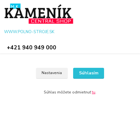
WWW.POLNO-STROJE.SK
+421 940 949 000
info@polno-stroje.sk
Súhlasím
Nastavenia
Súhlas môžete odmietnuť
tu
.
© 2024 Všetky práva vyhradené KAMENIK.SK
Vytvorené na
Eshop-rychlo.sk