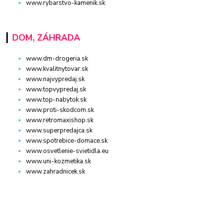
www.rybarstvo-kamenik.sk
DOM, ZÁHRADA
www.dm-drogeria.sk
www.kvalitnytovar.sk
www.najvypredaj.sk
www.topvypredaj.sk
www.top-nabytok.sk
www.proti-skodcom.sk
www.retromaxishop.sk
www.superpredajca.sk
www.spotrebice-domace.sk
www.osvetlenie-svietidla.eu
www.uni-kozmetika.sk
www.zahradnicek.sk