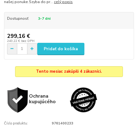
našej ponuke.Szyba do pr...
celý popis
Dostupnosť
3-7 dni
299,16 €
243,22 €
bez DPH
Pridať do košíka
Tento mesiac zakúpili 4 zákazníci.
Ochrana
kupujúcého
Číslo produktu:
9761400233