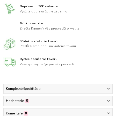
Doprava od 30€ zadarmo
Využite dopravu úplne zadarmo
8 rokov na trhu
Značka Kameník Vás presvedčí o kvalite
30 dní na vrátenie tovaru
Predĺžili sme dobu na vrátenie tovaru
Rýchle doručenie tovaru
Vaša spokojnosť je pre nás prvoradá
Kompletné špecifikácie
Hodnotenie
5
Komentáre
0